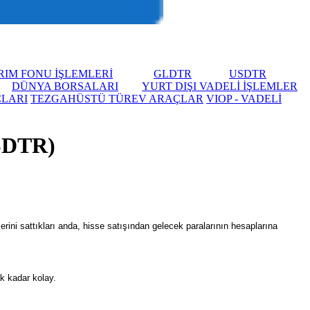
RIM FONU İŞLEMLERİ
GLDTR
USDTR
DÜNYA BORSALARI
YURT DIŞI VADELİ İŞLEMLER
ÇLARI
TEZGAHÜSTÜ TÜREV ARAÇLAR
VIOP - VADELİ
USDTR)
rini sattıkları anda, hisse satışından gelecek paralarının hesaplarına
k kadar kolay.