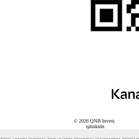
© 2026 QNB Invest,
QNB
iştirakidir.