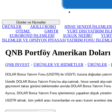
Ürünler ve Hizmetler
ÜRÜNLER
AKILLI ROBO
HİSSE SENEDİ İŞLEMLER
QTEMZ
GMSTR
YURT DIŞI YATIRIM İŞ
EUROBOND İŞLEMLERİ
SUKUK NEDİR?
YURT
İŞLEMLER VE OPSİYON PİYASASI
YATIRIM FONU İŞLEML
QNB Portföy Amerikan Doları
QNB INVEST
ÜRÜNLER VE HİZMETLER
ÜRÜNLER
DOLAR Borsa Yatırım Fonu (USDTR) ile USD/TL kuruna doğrudan yatırım y
Üstelik DOLAR Borsa Yatırım Fonu’nu alıp-satmak, hisse senedi alıp-satmak 
geçmesini takas gününü beklemeden anında DOLAR Borsa Yatırım Fonu al
Ayrıca, DOLAR Borsa Yatırım Fonu işlemlerinizi yaparken düşük yönetim üc
USDTR almak, tüm yetkili aracı kurumlardan ve aracı kurum acentesi olan