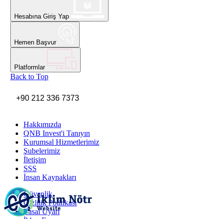
Hesabına Giriş Yap
Hemen Başvur
Platformlar
Back to Top
+90 212 336 7373
Hakkımızda
QNB Invest'i Tanıyın
Kurumsal Hizmetlerimiz
Şubelerimiz
İletişim
SSS
İnsan Kaynakları
Güvenlik
Gizlilik Politikası
Yasal Uyarı