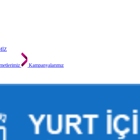
MİZ
metlerimiz
Kampanyalarımız