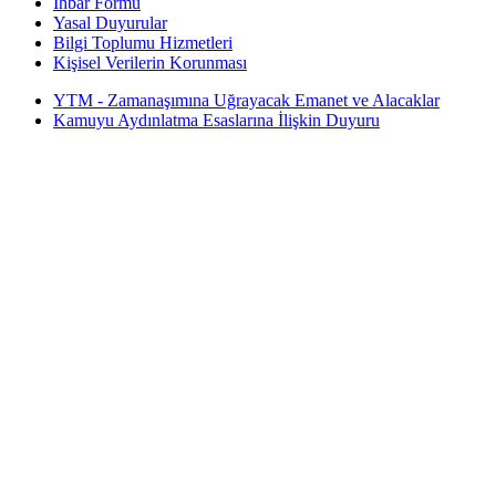
İhbar Formu
Yasal Duyurular
Bilgi Toplumu Hizmetleri
Kişisel Verilerin Korunması
YTM - Zamanaşımına Uğrayacak Emanet ve Alacaklar
Kamuyu Aydınlatma Esaslarına İlişkin Duyuru