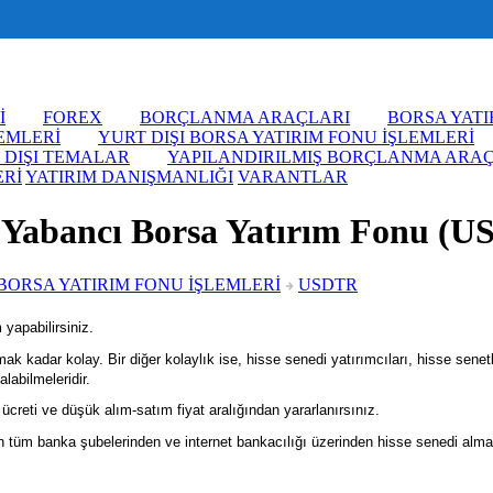
İ
FOREX
BORÇLANMA ARAÇLARI
BORSA YATI
LEMLERİ
YURT DIŞI BORSA YATIRIM FONU İŞLEMLERİ
 DIŞI TEMALAR
YAPILANDIRILMIŞ BORÇLANMA ARA
ERİ
YATIRIM DANIŞMANLIĞI
VARANTLAR
 Yabancı Borsa Yatırım Fonu (
BORSA YATIRIM FONU İŞLEMLERİ
USDTR
apabilirsiniz.
kadar kolay. Bir diğer kolaylık ise, hisse senedi yatırımcıları, hisse senetle
abilmeleridir.
reti ve düşük alım-satım fiyat aralığından yararlanırsınız.
 tüm banka şubelerinden ve internet bankacılığı üzerinden hisse senedi alma