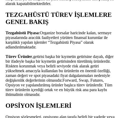
alarak kapatabilmektedirler.
TEZGAHÜSTÜ TÜREV İŞLEMLERE
GENEL BAKIŞ
Tezgahüstü Piyasa
:Organize borsalar haricinde kalan, sermaye
piyasalarında aracılık faaliyetleri yürüten finansal kurumlar ile
karşılıklı yapılan işlemler “Tezgahüstü Piyasa” olarak
adlandırılmaktadır.
Türev Ürünler
,getirisi başka bir kıymetin getirisine dayalı, diğer
bir ifadeyle başka bir kıymetin getirisinden türetilmiş ürünlerdir.
Riskten korunmak veya belirli seviyede risk alarak getiri
yükseltmek amacıyla kullanılan bu ürünlerin en önemli özelliği,
zaman değeri ve spot piyasadaki fiyat dalgalanmaları nedeniyle
değişkenlik değerlerinin olmasıdır.Forward, Swap, Futures,
Opsiyon ve yapılandırılmış ürünler başlıca türev ürünlerdir. Tüm
türev ürünlerin içerdiği ortak ve en büyük risk ana para kaybı
ihtimalinin olmasıdır.
OPSİYON İŞLEMLERİ
Opsiyon sözleşmeleri, opsiyonu alan tarafa belirli bir vadede veya