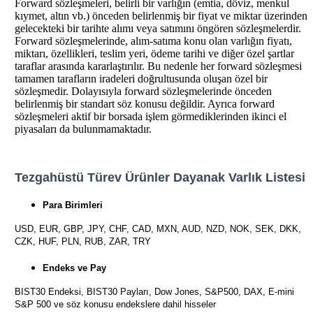
Forward sözleşmeleri, belirli bir varlığın (emtia, döviz, menkul
kıymet, altın vb.) önceden belirlenmiş bir fiyat ve miktar üzerinden
gelecekteki bir tarihte alımı veya satımını öngören sözleşmelerdir.
Forward sözleşmelerinde, alım-satıma konu olan varlığın fiyatı,
miktarı, özellikleri, teslim yeri, ödeme tarihi ve diğer özel şartlar
taraflar arasında kararlaştırılır. Bu nedenle her forward sözleşmesi
tamamen tarafların iradeleri doğrultusunda oluşan özel bir
sözleşmedir. Dolayısıyla forward sözleşmelerinde önceden
belirlenmiş bir standart söz konusu değildir. Ayrıca forward
sözleşmeleri aktif bir borsada işlem görmediklerinden ikinci el
piyasaları da bulunmamaktadır.
Tezgahüstü Türev Ürünler Dayanak Varlık Listesi
Para Birimleri
USD, EUR, GBP, JPY, CHF, CAD, MXN, AUD, NZD, NOK, SEK, DKK,
CZK, HUF, PLN, RUB, ZAR, TRY
Endeks ve Pay
BIST30 Endeksi, BIST30 Payları, Dow Jones, S&P500, DAX, E-mini
S&P 500 ve söz konusu endekslere dahil hisseler