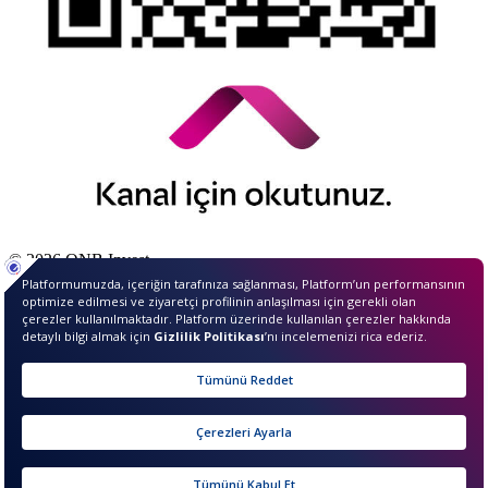
© 2026 QNB Invest,
QNB
iştirakidir.
Merhaba ben InvestIQ. Size
nasıl yardımcı olabilirim?