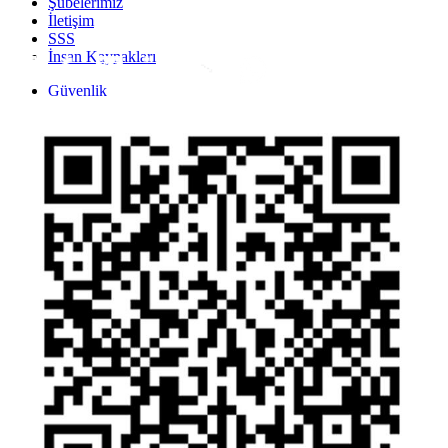
Şubelerimiz
İletişim
SSS
İnsan Kaynakları
Inst
Face
Twitt
Link
Yout
Whatsapp
Güvenlik
Gizlilik Politikası
Yasal Uyarı
İhbar Formu
Yasal Duyurular
Bilgi Toplumu Hizmetleri
Kişisel Verilerin Korunması
YTM - Zamanaşımına Uğrayacak Emanet ve Alacaklar
Kamuyu Aydınlatma Esaslarına İlişkin Duyuru