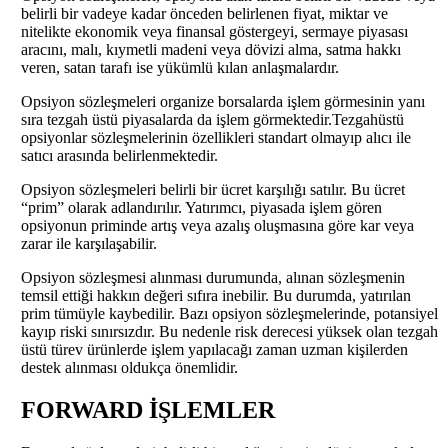
belirli bir vadeye kadar önceden belirlenen fiyat, miktar ve
nitelikte ekonomik veya finansal göstergeyi, sermaye piyasası
aracını, malı, kıymetli madeni veya dövizi alma, satma hakkı
veren, satan tarafı ise yükümlü kılan anlaşmalardır.
Opsiyon sözleşmeleri organize borsalarda işlem görmesinin yanı
sıra tezgah üstü piyasalarda da işlem görmektedir.Tezgahüstü
opsiyonlar sözleşmelerinin özellikleri standart olmayıp alıcı ile
satıcı arasında belirlenmektedir.
Opsiyon sözleşmeleri belirli bir ücret karşılığı satılır. Bu ücret
“prim” olarak adlandırılır. Yatırımcı, piyasada işlem gören
opsiyonun priminde artış veya azalış oluşmasına göre kar veya
zarar ile karşılaşabilir.
Opsiyon sözleşmesi alınması durumunda, alınan sözleşmenin
temsil ettiği hakkın değeri sıfıra inebilir. Bu durumda, yatırılan
prim tümüyle kaybedilir. Bazı opsiyon sözleşmelerinde, potansiyel
kayıp riski sınırsızdır. Bu nedenle risk derecesi yüksek olan tezgah
üstü türev ürünlerde işlem yapılacağı zaman uzman kişilerden
destek alınması oldukça önemlidir.
FORWARD İŞLEMLER