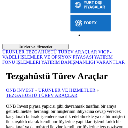
Ürünler ve Hizmetler
ÜRÜNLER
TEZGAHÜSTÜ TÜREV ARAÇLAR
VIOP -
VADELİ İŞLEMLER VE OPSİYON PİYASASI
YATIRIM
FONU İŞLEMLERİ
YATIRIM DANIŞMANLIĞI
VARANTLAR
Tezgahüstü Türev Araçlar
QNB INVEST
ÜRÜNLER VE HİZMETLER
TEZGAHÜSTÜ TÜREV ARAÇLAR
QNB Invest piyasa yapıcısı gibi davranarak tarafları bir araya
getirebilmekte, herhangi bir müşterinin ihtiyacına cevap verecek
karşı tarafı bularak işlemlere aracılık edebilmekte ya da bir müşteri
ile karşılıklı olarak kendi portföylerine yaptıkları işlemi farklı bir
karşı taraf ya da müşteri ile yine kendi portföylerine ters pozisyon