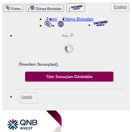
English
Forex
|
Dünya Borsaları
|
Forex
Dünya Borsaları
Önerilen Sonuçlar(
)
English