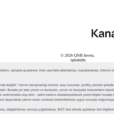
© 2026 QNB Invest,
QNB
iştirakidir.