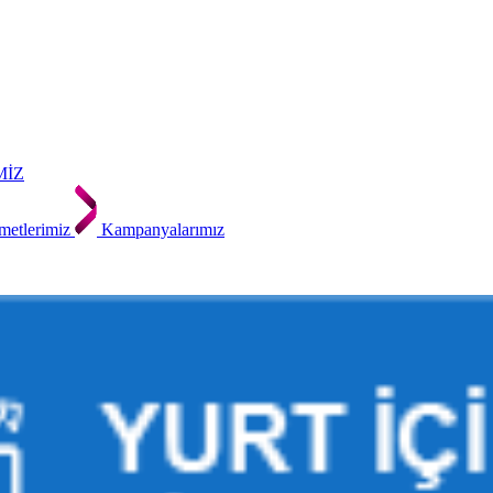
MİZ
metlerimiz
Kampanyalarımız