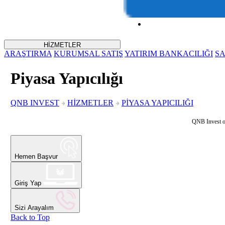
HİZMETLER
ARAŞTIRMA
KURUMSAL SATIŞ
YATIRIM BANKACILIĞI
S
Piyasa Yapıcılığı
QNB INVEST
HİZMETLER
PİYASA YAPICILIĞI
QNB Invest ol
Hemen Başvur
Giriş Yap
Sizi Arayalım
Back to Top