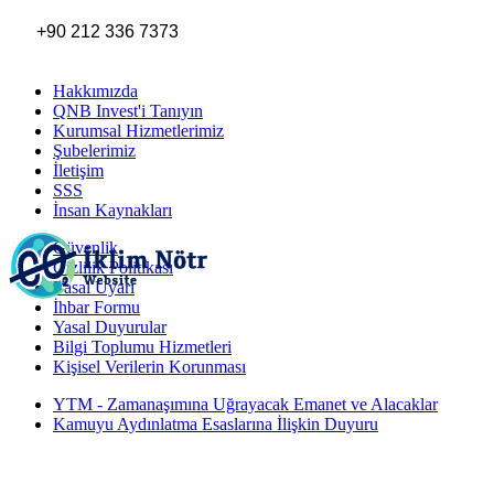
+90 212 336 7373
Hakkımızda
QNB Invest'i Tanıyın
Kurumsal Hizmetlerimiz
Şubelerimiz
İletişim
SSS
İnsan Kaynakları
Güvenlik
Gizlilik Politikası
Yasal Uyarı
İhbar Formu
Yasal Duyurular
Bilgi Toplumu Hizmetleri
Kişisel Verilerin Korunması
YTM - Zamanaşımına Uğrayacak Emanet ve Alacaklar
Kamuyu Aydınlatma Esaslarına İlişkin Duyuru