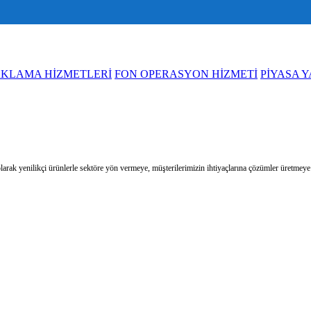
AKLAMA HİZMETLERİ
FON OPERASYON HİZMETİ
PİYASA Y
arak yenilikçi ürünlerle sektöre yön vermeye, müşterilerimizin ihtiyaçlarına çözümler üretmey