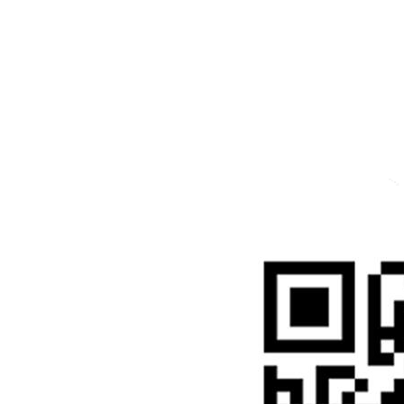
Inst
Face
Twitt
Link
Yout
Whatsapp