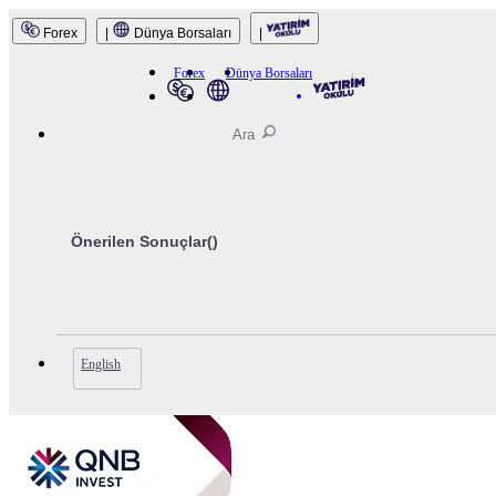
Forex
|
Dünya Borsaları
|
QNB Invest
Forex
Dünya Borsaları
Önerilen Sonuçlar(
)
English