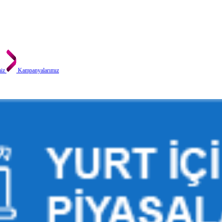
miz
Kampanyalarımız