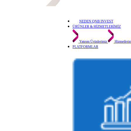
NEDEN QNB INVEST
ÜRÜNLER & HİZMETLERİMİZ
Yatırım Ürünlerimiz
Hizmetleri
PLATFORMLAR