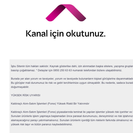
© 2026 QNB Invest,
QNB
iştirakidir.