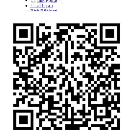
Gizlilik Politikası
Yasal Uyarı
Inst
Face
Twitt
Link
Yout
Whatsapp
Risk Bildirimi
Kişisel Verilerin Korunması Kanunu Bilgilendirmesi
YTM - Zamanaşımına Uğrayacak Emanet ve
Alacaklar
Olağanüstü Piyasa Koşulları
Bilgi Toplumu Hizmetleri