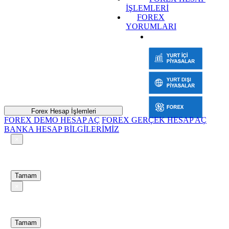
İŞLEMLERİ
FOREX
YORUMLARI
Forex Hesap İşlemleri
FOREX DEMO HESAP AÇ
FOREX GERÇEK HESAP AÇ
BANKA HESAP BİLGİLERİMİZ
×
UYARI
Tamam
×
UYARI
Tamam