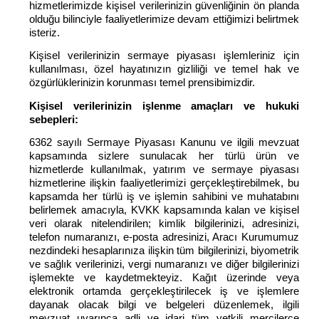
hizmetlerimizde kişisel verilerinizin güvenliğinin ön planda
olduğu bilinciyle faaliyetlerimize devam ettiğimizi belirtmek
isteriz.
Kişisel verilerinizin sermaye piyasası işlemleriniz için
kullanılması, özel hayatınızın gizliliği ve temel hak ve
özgürlüklerinizin korunması temel prensibimizdir.
Kişisel verilerinizin işlenme amaçları ve hukuki
sebepleri:
6362 sayılı Sermaye Piyasası Kanunu ve ilgili mevzuat
kapsamında sizlere sunulacak her türlü ürün ve
hizmetlerde kullanılmak, yatırım ve sermaye piyasası
hizmetlerine ilişkin faaliyetlerimizi gerçekleştirebilmek, bu
kapsamda her türlü iş ve işlemin sahibini ve muhatabını
belirlemek amacıyla, KVKK kapsamında kalan ve kişisel
veri olarak nitelendirilen; kimlik bilgilerinizi, adresinizi,
telefon numaranızı, e-posta adresinizi, Aracı Kurumumuz
nezdindeki hesaplarınıza ilişkin tüm bilgilerinizi, biyometrik
ve sağlık verilerinizi, vergi numaranızı ve diğer bilgilerinizi
işlemekte ve kaydetmekteyiz. Kağıt üzerinde veya
elektronik ortamda gerçekleştirilecek iş ve işlemlere
dayanak olacak bilgi ve belgeleri düzenlemek, ilgili
mevzuat uyarınca adli ve idari tüm yetkili mercilerce