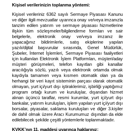
Kişisel verilerinizin toplanma yöntemi:
Kişisel verileriniz 6362 sayılı Sermaye Piyasası Kanunu
ve diğer ilgili mevzuatlar uyarınca onay ve/veya imzanızla
tanzim edilen yatırım ve sermaye piyasası hizmetlerine
ilişkin tüm sözleşmeler/bilgilendirme formları ve sair
belgelerle, elektronik onay ve/veya imzanız ile
yapacağınız bildirimlerle, satış ekiplerine yapılan
yazılı/dijital başvurular sırasında, Genel Müdürlük,
Şubeler, İnternet İşlemleri, Sermaye Piyasası faaliyetleri
için kullanılan Elektronik İşlem Platformları, müşteri/aday
müşteri görüşmeleri, telefon kayıtları gibi kanallar
aracılığıyla sözlü, yazılı veya elektronik ortamda olmak
kaydıyla tamamen veya kısmen otomatik olan ya da
herhangi bir veri kayıt sisteminin parçası olarak otomatik
olmayan, yurt içi/yurt dışı iştiraklerimiz, işbirliği yaptığımız
program ortağı kurum ve kuruluşlar, dışarıdan hizmet
alınan üçüncü taraflar, resmi kurumlar, yurt içi/yurt dışı
bankalar, yatırım kuruluşları, işlem yapılan yurt içi/yurt dışı
borsalar, piyasalar, saklama kuruluşları ve diğer 3.kişiler
de dahil olmak üzere Aracı Kurumumuz dışından da elde
edilebilecek şekilde çeşitli yöntemlerle toplanmaktadır.
KVKK’nın 11. maddesi uyarınca haklarınız: