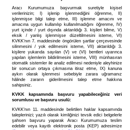
Aracı Kurumumuza başvurmak suretiyle kişisel
verilerinizin; I) işlenip işlenmediğini öğrenme, II)
işlenmişse bilgi talep etme, III) işlenme amacını ve
amacına uygun kullanılıp kullanılmadığını öğrenme, IV)
yurt içinde / yurt dışında aktarıldığı 3. kişileri bilme, V)
eksik / yanlış işlenmişse düzeltilmesini isteme, VI)
KVKK’nın 7. maddesinde öngörülen şartlar çerçevesinde
silinmesini / yok edilmesini isteme, VII) aktarıldığı 3.
kişilere yukarıda sayılan (V) ve (VI) bentleri uyarınca
yapılan işlemlerin bildirilmesini isteme, VIII) münhasıran
otomatik sistemler ile analiz edilmesi nedeniyle aleyhinize
bir sonucun ortaya çıkmasına itiraz etme, IX) kanuna
aykırı olarak işlenmesi sebebiyle zarara uğramanız
hâlinde zararın giderilmesini talep etme hakkına
sahipsiniz.
KVKK kapsamında başvuru yapabileceğiniz veri
sorumlusu ve başvuru usulü:
KVKK’nın 11. maddesinde belirtilen haklar kapsamında
taleplerinizi; yazılı olarak kimliğinizi tevsik edici belgelerle
şahsen başvuru yaparak Aracı Kurumumuza teslim
edebilir veya kayıtlı elektronik posta (KEP) adresimize