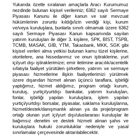
Yukarıda özetle sıralanan amaçlarla Aracı Kurumumuz
nezdinde bulunan kişisel verileriniz; 6362 sayılı Sermaye
Piyasası Kanunu ile diğer kanun ve sair mevzuat
hükümlerinin zorunlu kıldığı/izin verdiği kişi, kurum
ve/veya kuruluşlara, bunlarla sınırlı olmamak üzere 6362
sayılı Sermaye Piyasası Kanun kapsamında sayılan
yatırım kuruluşları ile diğer 3. kişilere, SPK, BİST, TSPB,
TCMB, MASAK, GİB, YTM, Takasbank, MKK, SGK gibi
kişisel verileri alma yetkisi bulunan kamu tüzel kişilerine,
otoritelere, ana hissedarımız ve onun iştiraklerine, yurt
içi/yurt dışı iştiraklerimize; emir iletimine aracılık/acentelik
sıfatıyla faaliyet yürütülen şirketlere, yatırım ve sermaye
piyasası hizmetlerine ilişkin faaliyetlerimizi yürütmek
üzere dışarıdan hizmet alınan üçüncü taraflara, işbirliği
yaptığımız, hizmet aldığımız, program ortağı kurum,
kuruluş, yurtiçi/yurtdışı bankalar, yatırım kuruluşları,
fonlar, işbirliği yapılan kuruluşlara, işlem yapılan
yurtiçi/yurtdışı borsalar, piyasalar, saklama kuruluşlarına,
hizmet/destek/danışmanlık alınan ya da proje/program
ortağı olunan yurt içi/yurt dışı/uluslararası kuruluşlar ile
bağımsız denetim ve destek hizmeti alınan şahıs ve
kuruluşlara hukuki zorunluluklar nedeniyle ve yasal
sınırlamalar çerçevesinde aktarılabilecektir.