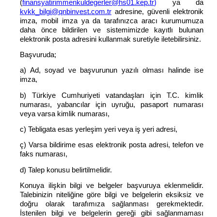
(
finansyatirimmenkuldegerler@hs01.kep.tr
)
ya da
kvkk_bilgi@qnbinvest.com.tr
adresine, güvenli elektronik
imza, mobil imza ya da tarafınızca aracı kurumumuza
daha önce bildirilen ve sistemimizde kayıtlı bulunan
elektronik posta adresini kullanmak suretiyle iletebilirsiniz.
Başvuruda;
a) Ad, soyad ve başvurunun yazılı olması halinde ise
imza,
b) Türkiye Cumhuriyeti vatandaşları için T.C. kimlik
numarası, yabancılar için uyruğu, pasaport numarası
veya varsa kimlik numarası,
c) Tebligata esas yerleşim yeri veya iş yeri adresi,
ç) Varsa bildirime esas elektronik posta adresi, telefon ve
faks numarası,
d) Talep konusu belirtilmelidir.
Konuya ilişkin bilgi ve belgeler başvuruya eklenmelidir.
Talebinizin niteliğine göre bilgi ve belgelerin eksiksiz ve
doğru olarak tarafımıza sağlanması gerekmektedir.
İstenilen bilgi ve belgelerin gereği gibi sağlanmaması