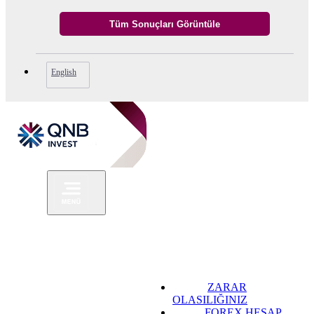
English
ZARAR
OLASILIĞINIZ
FOREX HESAP