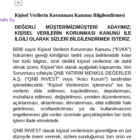
×
Kişisel Verilerin Korunması Kanunu Bilgilendirmesi
sabı Aç
DEĞERLİ MÜŞTERİMİZ/MÜŞTERİ ADAYIMIZ;
KİŞİSEL VERİLERİN KORUNMASI KANUNU İLE
İLGİLİ OLARAK SİZLERİ BİLGİLENDİRMEK İSTERİZ.
6698 sayılı Kişisel Verilerin Korunması Kanunu (“KVKK”)
hükümleri gereği kimliğinizi belirli veya belirlenebilir kılan
her türlü bilginiz, özel nitelikli kişisel verileriniz de dahil
olmak üzere, Kişisel Veri olarak aşağıdaki kapsamda, Veri
Sorumlusu sıfatıyla QNB YATIRIM MENKUL DEĞERLER
A.Ş. (“QNB INVEST” veya “Aracı Kurum”) tarafından
işlenebilecektir. “Kişisel Verilerinizin işlenmesi” ise bu
verilerin elde edilmesi, kaydedilmesi, depolanması,
muhafaza edilmesi, değiştirilmesi, yeniden düzenlenmesi,
açıklanması, aktarılması, devralınması, elde edilebilir hale
getirilmesi, sınıflandırılması ya da kullanılmasının
engellenmesi gibi veriler üzerinde gerçekleştirilen her türlü
işlemi ifade etmektedir.
QNB INVEST olarak kişisel verilerinizin güvenliğine en üst
düzeyde önem vererek, sizlere sunduğumuz tüm ürün ve