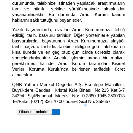
durumunda, talebinize istinaden yapılacak araştırmaların
tam ve nitelikli şekilde yürütülmesinde aksaklıklar
yaşanabilecektir. Bu durumda, Aracı Kurum kanuni
haklarını saklı tuttuğunu beyan eder.
Yazılı başvurularda, evrakın Aracı Kurumumuza tebliğ
edildiği tarih, başvuru tarihidir. Diğer yöntemlerle yapılan
başvurularda; başvurunun Aracı Kurumumuza ulaştığı
tarih, başvuru tarihidir.
Talebin niteliğine göre talebiniz en
kısa sürede ve en geç otuz gün içinde ücretsiz olarak
sonuçlandırılacaktır. Ancak, işlemin ayrıca bir maliyet
gerektirmesi hâlinde, Aracı Kurum tarafından Kişisel
Verileri Koruma Kurulu’nca belirlenen tarifedeki ücret
alınacaktır.
QNB Yatırım Menkul Değerler A.Ş. Esentepe Mahallesi,
Büyükdere Caddesi, Kristal Kule Binası, No:215 Kat:6-7
34394 Şişli/Istanbul Mersis No: 0-3880-1045-3500018
Tel/Faks: (0212) 336 70 00 Ticaret Sicil No: 358657