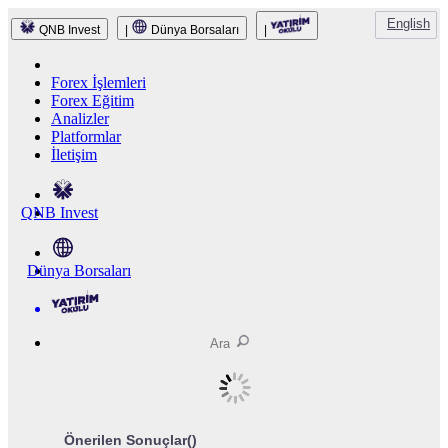
English
QNB Invest
|
Dünya Borsaları
|
Forex İşlemleri
Forex Eğitim
Analizler
Platformlar
İletişim
QNB Invest
Dünya Borsaları
Önerilen Sonuçlar(
)