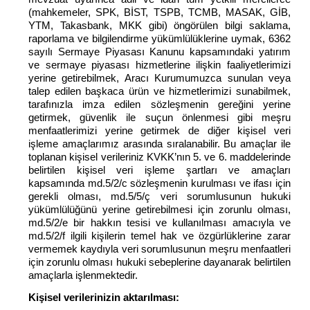
(mahkemeler, SPK, BİST, TSPB, TCMB, MASAK, GİB,
YTM, Takasbank, MKK gibi) öngörülen bilgi saklama,
raporlama ve bilgilendirme yükümlülüklerine uymak, 6362
sayılı Sermaye Piyasası Kanunu kapsamındaki yatırım
ve sermaye piyasası hizmetlerine ilişkin faaliyetlerimizi
yerine getirebilmek, Aracı Kurumumuzca sunulan veya
talep edilen başkaca ürün ve hizmetlerimizi sunabilmek,
tarafınızla imza edilen sözleşmenin gereğini yerine
getirmek, güvenlik ile suçun önlenmesi gibi meşru
menfaatlerimizi yerine getirmek de diğer kişisel veri
işleme amaçlarımız arasında sıralanabilir.
Bu amaçlar ile
toplanan kişisel verileriniz KVKK’nın 5. ve 6. maddelerinde
belirtilen kişisel veri işleme şartları ve amaçları
kapsamında
md.5/2/c sözleşmenin kurulması ve ifası için
gerekli olması, md.5/5/ç
veri sorumlusunun hukuki
yükümlülüğünü yerine getirebilmesi için zorunlu olması,
md.5/2/e bir hakkın tesisi ve kullanılması amacıyla ve
md.5/2/f ilgili kişilerin temel hak ve özgürlüklerine zarar
vermemek kaydıyla veri sorumlusunun meşru menfaatleri
için zorunlu olması hukuki sebeplerine dayanarak
belirtilen
amaçlarla işlenmektedir.
Kişisel verilerinizin aktarılması: