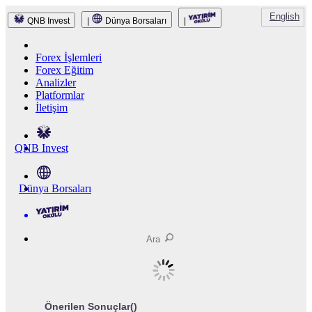
English
QNB Invest
|
Dünya Borsaları
|
Forex İşlemleri
Forex Eğitim
Analizler
Platformlar
İletişim
QNB Invest
Dünya Borsaları
Önerilen Sonuçlar(
)