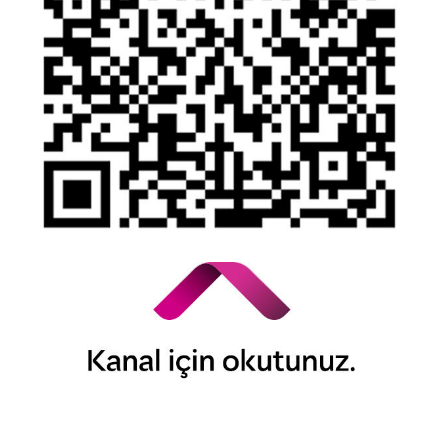
© 2026 QNB Invest,
QNB
iştirakidir.