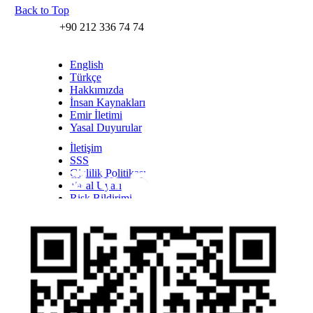
Back to Top
+90 212 336 74 74
English
Türkçe
Hakkımızda
İnsan Kaynakları
Emir İletimi
Yasal Duyurular
İletişim
SSS
Gizlilik Politikası
Yasal Uyarı
Inst
Face
Twitt
Link
Yout
Whatsapp
Risk Bildirimi
Kişisel Verilerin Korunması Kanunu Bilgilendirmesi
YTM - Zamanaşımına Uğrayacak Emanet ve
Alacaklar
Olağanüstü Piyasa Koşulları
Bilgi Toplumu Hizmetleri