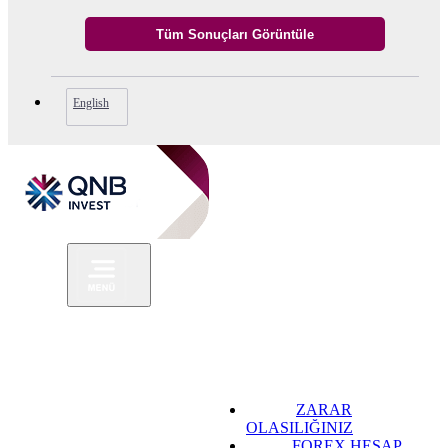
English
ZARAR
OLASILIĞINIZ
FOREX HESAP