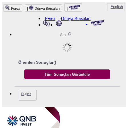
English
Forex
|
Dünya Borsaları
|
Forex
Dünya Borsaları
Önerilen Sonuçlar(
)
English