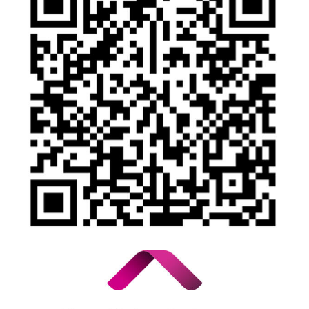
Bilgi Toplumu Hizmetleri
Kişisel Verilerin Korunması
YTM - Zamanaşımına Uğrayacak Emanet ve Alacaklar
Kamuyu Aydınlatma Esaslarına İlişkin Duyuru