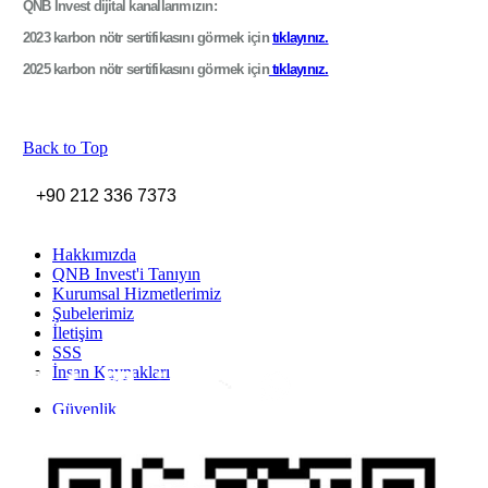
QNB Invest dijital kanallarımızın:
2023 karbon nötr sertifikasını görmek için
tıklayınız.
2025 karbon nötr sertifikasını görmek için
tıklayınız.
Back to Top
+90 212 336 7373
Hakkımızda
QNB Invest'i Tanıyın
Kurumsal Hizmetlerimiz
Şubelerimiz
İletişim
SSS
İnsan Kaynakları
Inst
Face
Twitt
Link
Yout
Whatsapp
Güvenlik
Gizlilik Politikası
Yasal Uyarı
İhbar Formu
Yasal Duyurular