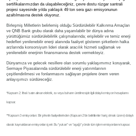
sertifikalarımızdan da ulaşabileceğiniz, çevre dostu rüzgar santrali
projesi sayesinde yılda yaklaşık 49 ton sera gazı emisyonunun
azaltılmasına destek oluyoruz.
Birleşmiş Milletlerin belirlemiş olduğu Sürdürülebilir Kalkınma Amaçları
ve QNB Bank grubu olarak daha yaşanılabilir bir dünya adına
yürüttüğümüz sürdürülebilirlik çalışmalarında; erişilebilir ve temiz enerji
hedefleri yenilenebilir enerji alanında faaliyet gösteren şirketlerin halka
arzlarında konsorsiyum lideri olarak aracılık hizmeti sağlamak ve
yenilenebilir enerjinin finansmanına destek vermekteyiz.
Dünyamıza ve gelecek nesillere olan sorumlu yaklaşımımız koruyarak,
Sermaye Piyasalarında sürdürülebilir enerji yatırımlarının
çeşitlendirilmesi ve fonlanmasını sağlayan projelere önem veren
anlayışımızı sürdüreceğiz.
*Kapsam 2: İthal / satın alınan elektrik, ısı veya buharın üretilmesiyle ilgili dolaylı emisyon hesaplarını
kapsar.
**Kapsam 3 emisyonları: Bir şirketin faaliyetlerinden (Kapsam 2'de belirtilenler hariç olmak üzere) dolaylı
olarak kaynaklanan emisyonları içerir. Bu “yukarı” ve “aşağı” yönde tüm işlem emisyonlarını kapsar.