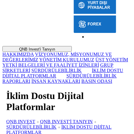
QNB Invest'i Tanıyın
HAKKIMIZDA
VİZYONUMUZ, MİSYONUMUZ VE
DEĞERLERİMİZ
YÖNETİM KURULUMUZ
ÜST YÖNETİM
YETKİ BELGELERİ VE FAALİYET İZİNLERİ
GRUP
ŞİRKETLERİ
SÜRDÜRÜLEBİLİRLİK
İKLİM DOSTU
DİJİTAL PLATFORMLAR
SÜRDÜRÜLEBİLİRLİK
RAPORLARI
İNSAN KAYNAKLARI
BASIN ODASI
İklim Dostu Dijital
Platformlar
QNB INVEST
QNB INVEST'İ TANIYIN
SÜRDÜRÜLEBİLİRLİK
İKLİM DOSTU DİJİTAL
PLATFORMLAR