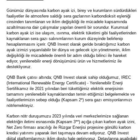
Günümüz dünyasında karbon ayak izi, birey ve kurumların sürdürdükleri
faaliyetler ile atmosfere saldığı sera gazlarının karbondioksit eşleniği
cinsinden tanımlanan ve iklim değişikliği ile mücadele kapsamında
azaltılmasına dair çalışmalar yapılan önemli bir sorundur. Kurumsal
karbon ayak izi ise ulaşım, ısınma, elektrik tüketimi gibi faaliyetlerinden
kaynaklanan sera gazı salınımlarının kurum düzeyinde belirlenip
hesaplanmasını içerir. QNB Invest olarak geride bıraktığımız karbon
ayak izimizi yaşanılabilir bir dünya ve gelecek için yönetmenin, iklim
değişikliği ile mücadelede önemli bir adım olduğu bilinci ile hareket
ediyor, yenilenebilir enerji dönüşümünü ürün ve hizmetlerimiz ile
destekliyoruz.
QNB Bank çatısı altında; QNB Invest olarak sahip olduğumuz, IREC
(International Renewable Energy Certificate) - Yenilenebilir Enerji
Sertifikamız ile 2021 yılından beri tükettiğimiz elektrik enerjisinin
tamamını yenilenebilir kaynaklarından temin ettiğimizi belgelemekte ve
faaliyetlerimizin sebep olduğu (Kapsam 2*) sera gazı emisyonlarımızı
nötrlemekteyiz.
Karbon nötr duruşumuzu 2023 yılında veri merkezlerimize sağlanan
elektriğin iletimi esnasında (Kapsam 3**) açığa çıkan karbon ayak izini,
Net Zero firması aracılığı ile Rüzgar Enerjisi projesine gönüllü karbon
kredisi yatırımı yaparak ileri taşımaya devam ediyoruz. QNB Invest
dijital platformlarımızı iklim dostu hale getiriyoruz. Detaylarına aşağıdaki