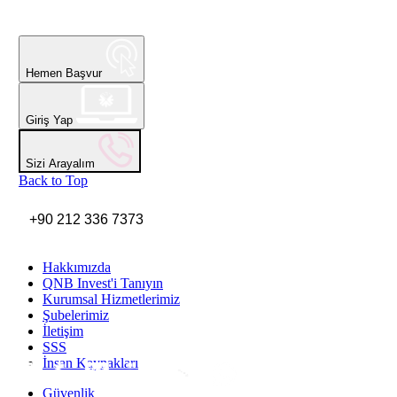
Hemen Başvur
Giriş Yap
Sizi Arayalım
Back to Top
+90 212 336 7373
Hakkımızda
QNB Invest'i Tanıyın
Kurumsal Hizmetlerimiz
Şubelerimiz
İletişim
SSS
İnsan Kaynakları
Inst
Face
Twitt
Link
Yout
Whatsapp
Güvenlik