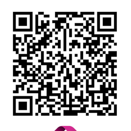
Gizlilik Politikası
Yasal Uyarı
İhbar Formu
Yasal Duyurular
Bilgi Toplumu Hizmetleri
Kişisel Verilerin Korunması
YTM - Zamanaşımına Uğrayacak Emanet ve Alacaklar
Kamuyu Aydınlatma Esaslarına İlişkin Duyuru