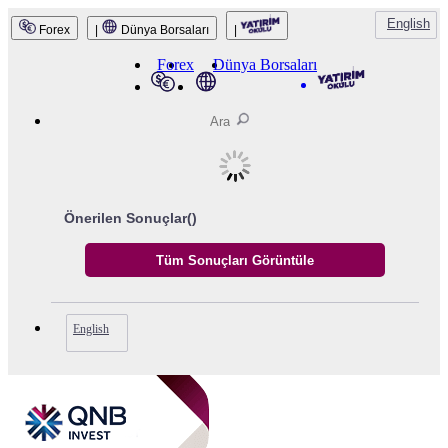
English
Forex
|
Dünya Borsaları
|
Forex
Dünya Borsaları
Önerilen Sonuçlar(
)
English