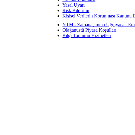
© 2026 QNB Invest,
Yasal Uyarı
QNB
iştirakidir.
Risk Bildirimi
Kişisel Verilerin Korunması Kanunu B
YTM - Zamanaşımına Uğrayacak Eman
Olağanüstü Piyasa Koşulları
Bilgi Toplumu Hizmetleri