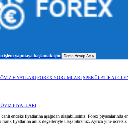
men işlem yapmaya başlamak için
Demo Hesap Aç »
ÖVİZ FİYATLARI
FOREX YORUMLARI
SPEKÜLATİF ALGI E
ÖVİZ FİYATLARI
canlı endeks fiyatlarına aşağıdan ulaşabilirsiniz. Forex piyasalarında en
olar frank fiyatlarına anlık değerleriyle ulaşabilirsiniz. Ayrıca yine ücretsi