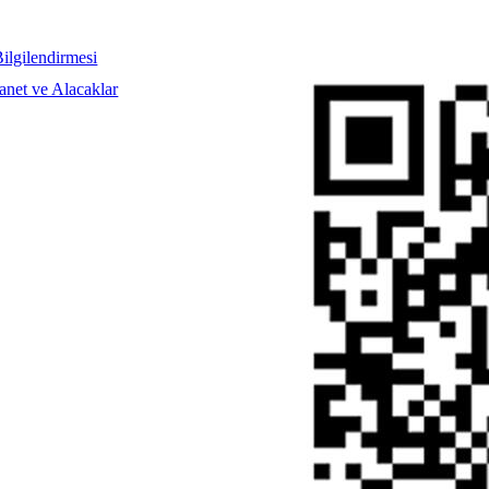
Inst
Face
Twitt
Link
Yout
Whatsapp
ilgilendirmesi
et ve Alacaklar