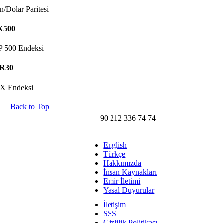
ın/Dolar Paritesi
X500
 500 Endeksi
R30
X Endeksi
Back to Top
+90 212 336 74 74
English
Türkçe
Hakkımızda
İnsan Kaynakları
Emir İletimi
Yasal Duyurular
İletişim
SSS
Gizlilik Politikası