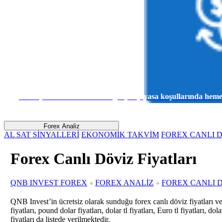
Sanal para ile risk almadan gerçek piyasa koşullarında he
Forex Analiz
AL SAT SİNYALLERİ
EKONOMİK TAKVİM
FOREX CANLI D
Forex Canlı Döviz Fiyatları
QNB INVEST FOREX
FOREX ANALİZ
FOREX CANLI D
QNB Invest’in ücretsiz olarak sunduğu forex canlı döviz fiyatları ve 
fiyatları, pound dolar fiyatları, dolar tl fiyatları, Euro tl fiyatları, d
fiyatları da listede verilmektedir.