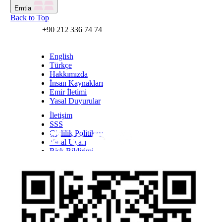
Emtia
Back to Top
+90 212 336 74 74
English
Türkçe
Hakkımızda
İnsan Kaynakları
Emir İletimi
Yasal Duyurular
İletişim
SSS
Gizlilik Politikası
Yasal Uyarı
Inst
Face
Twitt
Link
Yout
Whatsapp
Risk Bildirimi
Kişisel Verilerin Korunması Kanunu Bilgilendirmesi
YTM - Zamanaşımına Uğrayacak Emanet ve
Alacaklar
Olağanüstü Piyasa Koşulları
Bilgi Toplumu Hizmetleri