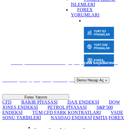
İŞLEMLERİ
FOREX
YORUMLARI
Sanal para ile risk almadan gerçek piyasa koşullarında
hemen işlem yapmaya başlamak için
Demo Hesap Aç »
Forex Yatırım
CFD
BAKIR PİYASASI
DAX ENDEKSİ
DOW
JONES ENDEKSİ
PETROL PİYASASI
S&P 500
ENDEKSİ
TÜM CFD FARK KONTRATLARI
VADE
SONU TARİHLERİ
NASDAQ ENDEKSİ
EMTİA
FOREX