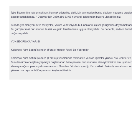
QNB
iştirakidir.