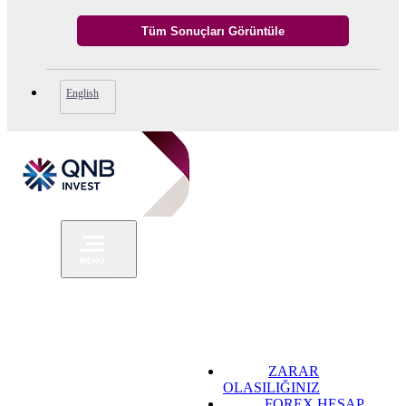
English
ZARAR
OLASILIĞINIZ
FOREX HESAP