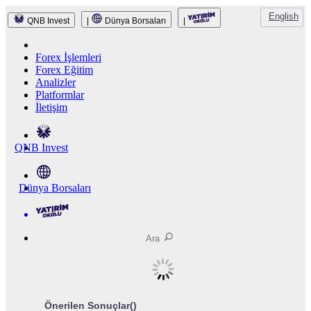
English
QNB Invest
|
Dünya Borsaları
|
Forex İşlemleri
Forex Eğitim
Analizler
Platformlar
İletişim
QNB Invest
Dünya Borsaları
Önerilen Sonuçlar(
)