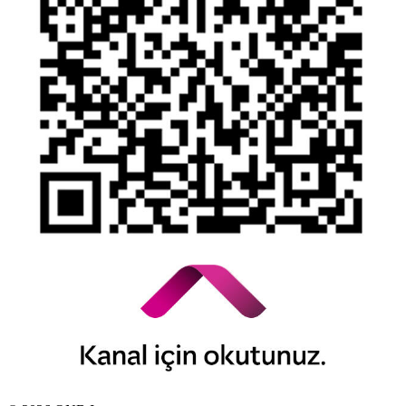
Kamuyu Aydınlatma Esaslarına İlişkin Duyuru