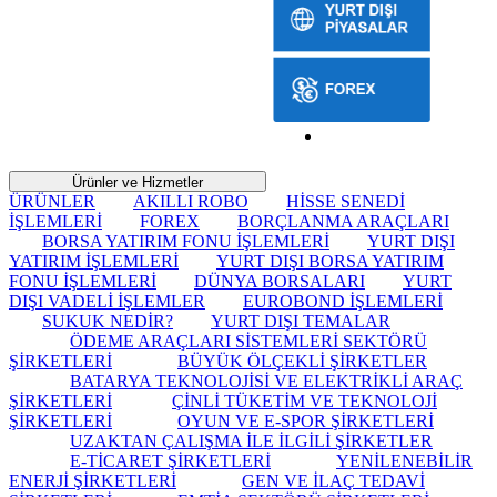
Ürünler ve Hizmetler
ÜRÜNLER
AKILLI ROBO
HİSSE SENEDİ
İŞLEMLERİ
FOREX
BORÇLANMA ARAÇLARI
BORSA YATIRIM FONU İŞLEMLERİ
YURT DIŞI
YATIRIM İŞLEMLERİ
YURT DIŞI BORSA YATIRIM
FONU İŞLEMLERİ
DÜNYA BORSALARI
YURT
DIŞI VADELİ İŞLEMLER
EUROBOND İŞLEMLERİ
SUKUK NEDİR?
YURT DIŞI TEMALAR
ÖDEME ARAÇLARI SİSTEMLERİ SEKTÖRÜ
ŞİRKETLERİ
BÜYÜK ÖLÇEKLİ ŞİRKETLER
BATARYA TEKNOLOJİSİ VE ELEKTRİKLİ ARAÇ
ŞİRKETLERİ
ÇİNLİ TÜKETİM VE TEKNOLOJİ
ŞİRKETLERİ
OYUN VE E-SPOR ŞİRKETLERİ
UZAKTAN ÇALIŞMA İLE İLGİLİ ŞİRKETLER
E-TİCARET ŞİRKETLERİ
YENİLENEBİLİR
ENERJİ ŞİRKETLERİ
GEN VE İLAÇ TEDAVİ