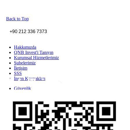
Back to Top
+90 212 336 7373
Hakkımızda
QNB Invest'i Tanıyın
Kurumsal Hizmetlerimiz
Şubelerimiz
İletişim
SSS
İnsan Kaynakları
Inst
Face
Twitt
Link
Yout
Whatsapp
Güvenlik
Gizlilik Politikası
Yasal Uyarı
İhbar Formu
Yasal Duyurular
Bilgi Toplumu Hizmetleri
Kişisel Verilerin Korunması
YTM - Zamanaşımına Uğrayacak Emanet ve Alacaklar