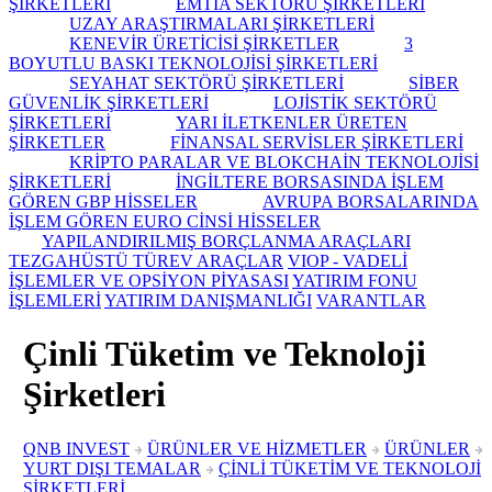
ŞİRKETLERİ
EMTİA SEKTÖRÜ ŞİRKETLERİ
UZAY ARAŞTIRMALARI ŞİRKETLERİ
KENEVİR ÜRETİCİSİ ŞİRKETLER
3
BOYUTLU BASKI TEKNOLOJİSİ ŞİRKETLERİ
SEYAHAT SEKTÖRÜ ŞİRKETLERİ
SİBER
GÜVENLİK ŞİRKETLERİ
LOJİSTİK SEKTÖRÜ
ŞİRKETLERİ
YARI İLETKENLER ÜRETEN
ŞİRKETLER
FİNANSAL SERVİSLER ŞİRKETLERİ
KRİPTO PARALAR VE BLOKCHAİN TEKNOLOJİSİ
ŞİRKETLERİ
İNGİLTERE BORSASINDA İŞLEM
GÖREN GBP HİSSELER
AVRUPA BORSALARINDA
İŞLEM GÖREN EURO CİNSİ HİSSELER
YAPILANDIRILMIŞ BORÇLANMA ARAÇLARI
TEZGAHÜSTÜ TÜREV ARAÇLAR
VIOP - VADELİ
İŞLEMLER VE OPSİYON PİYASASI
YATIRIM FONU
İŞLEMLERİ
YATIRIM DANIŞMANLIĞI
VARANTLAR
Çinli Tüketim ve Teknoloji
Şirketleri
QNB INVEST
ÜRÜNLER VE HİZMETLER
ÜRÜNLER
YURT DIŞI TEMALAR
ÇİNLİ TÜKETİM VE TEKNOLOJİ
ŞİRKETLERİ