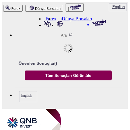
English
Forex
|
Dünya Borsaları
|
Forex
Dünya Borsaları
Önerilen Sonuçlar(
)
English