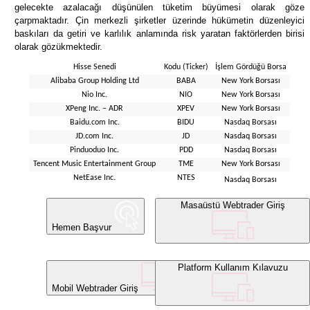
gelecekte azalacağı düşünülen tüketim büyümesi olarak göze
çarpmaktadır. Çin merkezli şirketler üzerinde hükümetin düzenleyici
baskıları da getiri ve karlılık anlamında risk yaratan faktörlerden birisi
olarak gözükmektedir.
Hisse Senedi
Kodu (Ticker)
İşlem Gördüğü Borsa
Alibaba Group Holding Ltd
BABA
New York Borsası
Nio Inc.
NIO
New York Borsası
XPeng Inc. – ADR
XPEV
New York Borsası
Baidu.com Inc.
BIDU
Nasdaq Borsası
JD.com Inc.
JD
Nasdaq Borsası
Pinduoduo Inc.
PDD
Nasdaq Borsası
Tencent Music Entertainment Group
TME
New York Borsası
NetEase Inc.
NTES
Nasdaq Borsası
Masaüstü Webtrader Giriş
Hemen Başvur
Platform Kullanım Kılavuzu
Mobil Webtrader Giriş