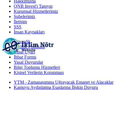
Hakkımızda
QNB Invest'i Tanıyın
Kurumsal Hizmetlerimiz
Şubelerimiz
İletişim
SSS
İnsan Kaynakları
Güvenlik
Gizlilik Politikası
Yasal Uyarı
İhbar Formu
Yasal Duyurular
Bilgi Toplumu Hizmetleri
Kişisel Verilerin Korunması
YTM - Zamanaşımına Uğrayacak Emanet ve Alacaklar
Kamuyu Aydınlatma Esaslarına İlişkin Duyuru