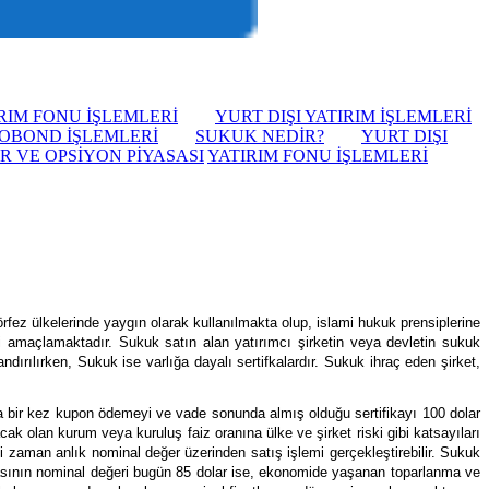
RIM FONU İŞLEMLERİ
YURT DIŞI YATIRIM İŞLEMLERİ
OBOND İŞLEMLERİ
SUKUK NEDİR?
YURT DIŞI
ER VE OPSİYON PİYASASI
YATIRIM FONU İŞLEMLERİ
örfez ülkelerinde yaygın olarak kullanılmakta olup, islami hukuk prensiplerine
ini amaçlamaktadır. Sukuk satın alan yatırımcı şirketin veya devletin sukuk
ndırılırken, Sukuk ise varlığa dayalı sertifkalardır. Sukuk ihraç eden şirket,
ayda bir kez kupon ödemeyi ve vade sonunda almış olduğu sertifikayı 100 dolar
cak olan kurum veya kuruluş faiz oranına ülke ve şirket riski gibi katsayıları
i zaman anlık nominal değer üzerinden satış işlemi gerçekleştirebilir. Sukuk
fikasının nominal değeri bugün 85 dolar ise, ekonomide yaşanan toparlanma ve