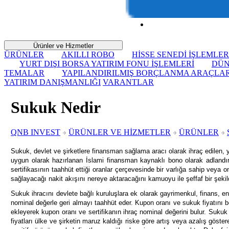
Ürünler ve Hizmetler
ÜRÜNLER
AKILLI ROBO
HİSSE SENEDİ İŞLEMLER
YURT DIŞI BORSA YATIRIM FONU İŞLEMLERİ
DÜN
TEMALAR
YAPILANDIRILMIŞ BORÇLANMA ARAÇLAR
YATIRIM DANIŞMANLIĞI
VARANTLAR
Sukuk Nedir
QNB INVEST
ÜRÜNLER VE HİZMETLER
ÜRÜNLER
Sukuk, devlet ve şirketlere finansman sağlama aracı olarak ihraç edilen, ya
uygun olarak hazırlanan İslami finansman kaynaklı bono olarak adlandırıl
sertifikasının taahhüt ettiği oranlar çerçevesinde bir varlığa sahip veya o
sağlayacağı nakit akışını nereye aktaracağını kamuoyu ile şeffaf bir şek
Sukuk ihracını devlete bağlı kuruluşlara ek olarak gayrimenkul, finans, en
nominal değerle geri almayı taahhüt eder. Kupon oranı ve sukuk fiyatını bel
ekleyerek kupon oranı ve sertifikanın ihraç nominal değerini bulur. Sukuk
fiyatları ülke ve şirketin maruz kaldığı riske göre artış veya azalış gös