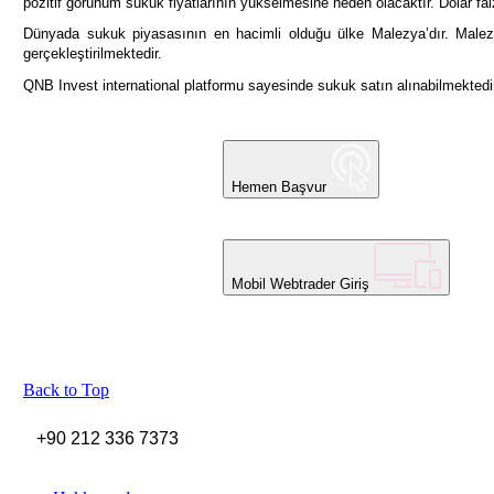
pozitif görünüm sukuk fiyatlarının yükselmesine neden olacaktır. Dolar fai
Dünyada sukuk piyasasının en hacimli olduğu ülke Malezya’dır. Malez
gerçekleştirilmektedir.
QNB Invest international platformu sayesinde sukuk satın alınabilmektedir. 
Hemen Başvur
Mobil Webtrader Giriş
Back to Top
+90 212 336 7373