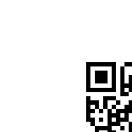
Inst
Face
Twitt
Link
Yout
Whatsapp