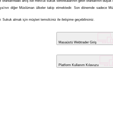
z oranlarındaki artış ise mevcut sukuk sertifikalarının getiri oranlarının düş
ya’nın diğer Müslüman ülkeler takip etmektedir. Son dönemde sadece Müslü
Sukuk almak için müşteri temsilciniz ile iletişime geçebilirsiniz.
Masaüstü Webtrader Giriş
Platform Kullanım Kılavuzu