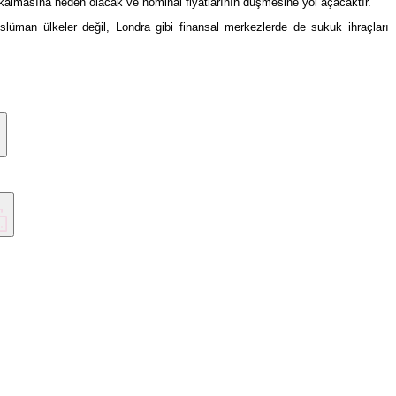
ük kalmasına neden olacak ve nominal fiyatlarının düşmesine yol açacaktır.
man ülkeler değil, Londra gibi finansal merkezlerde de sukuk ihraçları