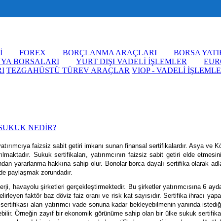
İ
FOREX
BORÇLANMA ARAÇLARI
BORSA YATI
YA BORSALARI
YURT DIŞI VADELİ İŞLEMLER
EUR
I
TEZGAHÜSTÜ TÜREV ARAÇLAR
VIOP - VADELİ İŞLEML
SUKUK NEDİR?
tırımcıya faizsiz sabit getiri imkanı sunan finansal sertifikalardır. Asya ve K
maktadır. Sukuk sertifikaları, yatırımcının faizsiz sabit getiri elde etmes
ndan yararlanma hakkına sahip olur. Bonolar borca dayalı sertifika olarak adla
ilde paylaşmak zorundadır.
erji, havayolu şirketleri gerçekleştirmektedir. Bu şirketler yatırımcısına 6 
irleyen faktör baz döviz faiz oranı ve risk kat sayısıdır. Sertifika ihracı yapa
 sertifikası alan yatırımcı vade sonuna kadar bekleyebilmenin yanında istediğ
terebilir. Örneğin zayıf bir ekonomik görünüme sahip olan bir ülke sukuk serti