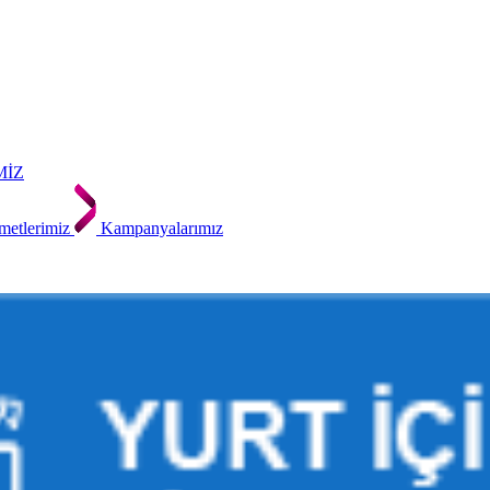
MİZ
metlerimiz
Kampanyalarımız