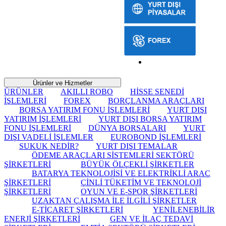
Ürünler ve Hizmetler
ÜRÜNLER
AKILLI ROBO
HİSSE SENEDİ
İŞLEMLERİ
FOREX
BORÇLANMA ARAÇLARI
BORSA YATIRIM FONU İŞLEMLERİ
YURT DIŞI
YATIRIM İŞLEMLERİ
YURT DIŞI BORSA YATIRIM
FONU İŞLEMLERİ
DÜNYA BORSALARI
YURT
DIŞI VADELİ İŞLEMLER
EUROBOND İŞLEMLERİ
SUKUK NEDİR?
YURT DIŞI TEMALAR
ÖDEME ARAÇLARI SİSTEMLERİ SEKTÖRÜ
ŞİRKETLERİ
BÜYÜK ÖLÇEKLİ ŞİRKETLER
BATARYA TEKNOLOJİSİ VE ELEKTRİKLİ ARAÇ
ŞİRKETLERİ
ÇİNLİ TÜKETİM VE TEKNOLOJİ
ŞİRKETLERİ
OYUN VE E-SPOR ŞİRKETLERİ
UZAKTAN ÇALIŞMA İLE İLGİLİ ŞİRKETLER
E-TİCARET ŞİRKETLERİ
YENİLENEBİLİR
ENERJİ ŞİRKETLERİ
GEN VE İLAÇ TEDAVİ