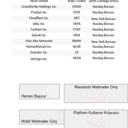
Hisse Senedi
Kodu (Ticker)
İşlem Gördüğü Borsa
CrowdStrike Holdings Inc.
CRWD
Nasdaq Borsası
FireEye Inc.
FEYE
Nasdaq Borsası
Cloudflare Inc.
NET
New York Borsası
Okta Inc.
OKTA
Nasdaq Borsası
Fortinet Inc.
FTNT
Nasdaq Borsası
Splunk Inc.
SPLK
Nasdaq Borsası
Palo Alto Networks
PANW
New York Borsası
Nortonlifelock Inc.
NLOK
Nasdaq Borsası
Zsaceler Inc.
ZS
Nasdaq Borsası
VRSN
Nasdaq Borsası
Verisign Inc.
Masaüstü Webtrader Giriş
Hemen Başvur
Platform Kullanım Kılavuzu
Mobil Webtrader Giriş