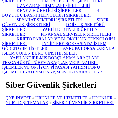
ŞİRKETLERİ
EMTİA SEKTÖRÜ ŞİRKETLERİ
UZAY ARAŞTIRMALARI ŞİRKETLERİ
KENEVİR ÜRETİCİSİ ŞİRKETLER
3
BOYUTLU BASKI TEKNOLOJİSİ ŞİRKETLERİ
SEYAHAT SEKTÖRÜ ŞİRKETLERİ
SİBER
GÜVENLİK ŞİRKETLERİ
LOJİSTİK SEKTÖRÜ
ŞİRKETLERİ
YARI İLETKENLER ÜRETEN
ŞİRKETLER
FİNANSAL SERVİSLER ŞİRKETLERİ
KRİPTO PARALAR VE BLOKCHAİN TEKNOLOJİSİ
ŞİRKETLERİ
İNGİLTERE BORSASINDA İŞLEM
GÖREN GBP HİSSELER
AVRUPA BORSALARINDA
İŞLEM GÖREN EURO CİNSİ HİSSELER
YAPILANDIRILMIŞ BORÇLANMA ARAÇLARI
TEZGAHÜSTÜ TÜREV ARAÇLAR
VIOP - VADELİ
İŞLEMLER VE OPSİYON PİYASASI
YATIRIM FONU
İŞLEMLERİ
YATIRIM DANIŞMANLIĞI
VARANTLAR
Siber Güvenlik Şirketleri
QNB INVEST
ÜRÜNLER VE HİZMETLER
ÜRÜNLER
YURT DIŞI TEMALAR
SİBER GÜVENLİK ŞİRKETLERİ