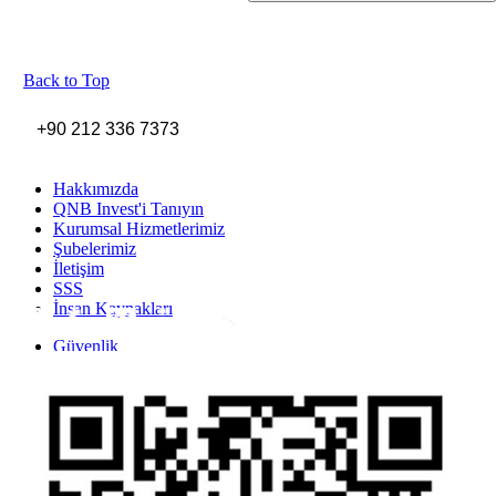
Back to Top
+90 212 336 7373
Hakkımızda
QNB Invest'i Tanıyın
Kurumsal Hizmetlerimiz
Şubelerimiz
İletişim
SSS
İnsan Kaynakları
Inst
Face
Twitt
Link
Yout
Whatsapp
Güvenlik
Gizlilik Politikası
Yasal Uyarı
İhbar Formu
Yasal Duyurular
Bilgi Toplumu Hizmetleri
Kişisel Verilerin Korunması