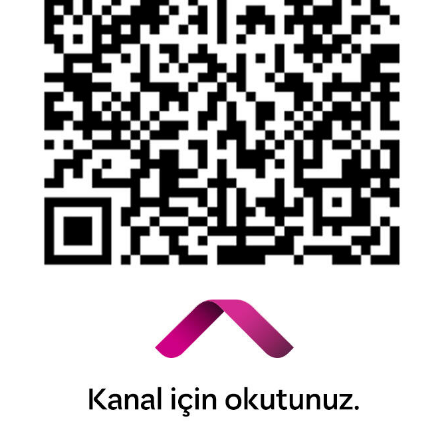
YTM - Zamanaşımına Uğrayacak Emanet ve Alacaklar
Kamuyu Aydınlatma Esaslarına İlişkin Duyuru