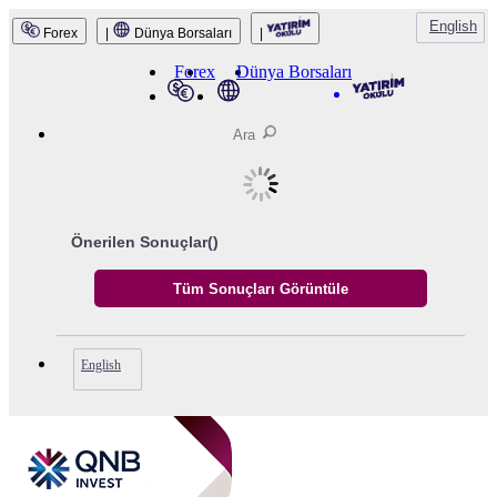
English
Forex
|
Dünya Borsaları
|
Forex
Dünya Borsaları
Önerilen Sonuçlar(
)
English