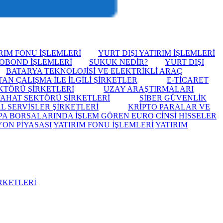
RIM FONU İŞLEMLERİ
YURT DIŞI YATIRIM İŞLEMLERİ
OBOND İŞLEMLERİ
SUKUK NEDİR?
YURT DIŞI
BATARYA TEKNOLOJİSİ VE ELEKTRİKLİ ARAÇ
AN ÇALIŞMA İLE İLGİLİ ŞİRKETLER
E-TİCARET
KTÖRÜ ŞİRKETLERİ
UZAY ARAŞTIRMALARI
AHAT SEKTÖRÜ ŞİRKETLERİ
SİBER GÜVENLİK
L SERVİSLER ŞİRKETLERİ
KRİPTO PARALAR VE
A BORSALARINDA İŞLEM GÖREN EURO CİNSİ HİSSELER
YON PİYASASI
YATIRIM FONU İŞLEMLERİ
YATIRIM
RKETLERİ