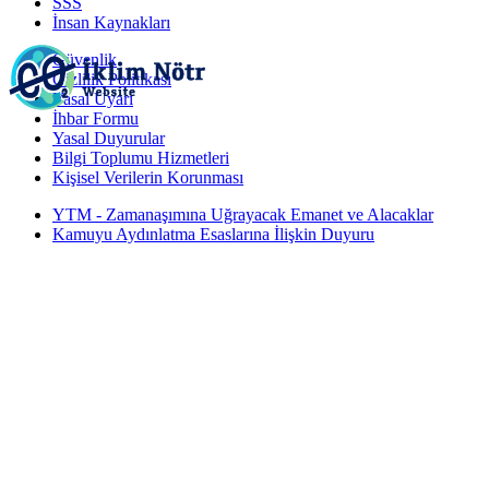
SSS
İnsan Kaynakları
Güvenlik
Gizlilik Politikası
Yasal Uyarı
İhbar Formu
Yasal Duyurular
Bilgi Toplumu Hizmetleri
Kişisel Verilerin Korunması
YTM - Zamanaşımına Uğrayacak Emanet ve Alacaklar
Kamuyu Aydınlatma Esaslarına İlişkin Duyuru