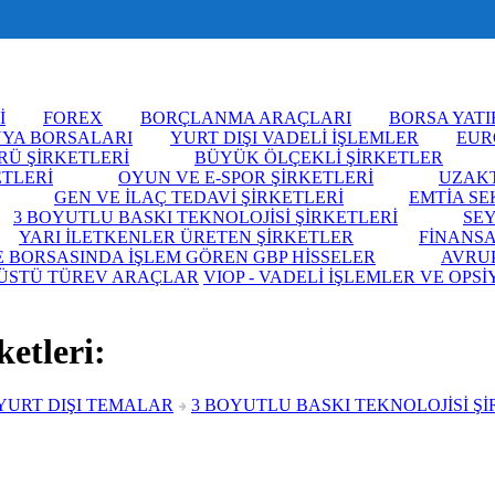
İ
FOREX
BORÇLANMA ARAÇLARI
BORSA YATI
YA BORSALARI
YURT DIŞI VADELİ İŞLEMLER
EUR
RÜ ŞİRKETLERİ
BÜYÜK ÖLÇEKLİ ŞİRKETLER
ETLERİ
OYUN VE E-SPOR ŞİRKETLERİ
UZAKT
GEN VE İLAÇ TEDAVİ ŞİRKETLERİ
EMTİA SE
3 BOYUTLU BASKI TEKNOLOJİSİ ŞİRKETLERİ
SEY
YARI İLETKENLER ÜRETEN ŞİRKETLER
FİNANSA
E BORSASINDA İŞLEM GÖREN GBP HİSSELER
AVRUP
ÜSTÜ TÜREV ARAÇLAR
VIOP - VADELİ İŞLEMLER VE OPSİ
ketleri:
YURT DIŞI TEMALAR
3 BOYUTLU BASKI TEKNOLOJİSİ Şİ