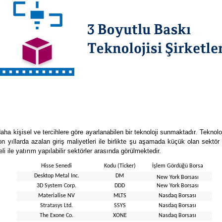
ha kişisel ve tercihlere göre ayarlanabilen bir teknoloji sunmaktadır. Teknolo
Son yıllarda azalan giriş maliyetleri ile birlikte şu aşamada küçük olan sektö
ile yatırım yapılabilir sektörler arasında görülmektedir.
Hisse Senedi
Kodu (Ticker)
İşlem Gördüğü Borsa
Desktop Metal Inc.
DM
New York Borsası
3D System Corp.
DDD
New York Borsası
Materialise NV
MLTS
Nasdaq Borsası
Stratasys Ltd.
SSYS
Nasdaq Borsası
The Exone Co.
XONE
Nasdaq Borsası