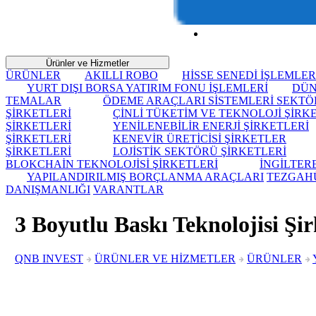
Ürünler ve Hizmetler
ÜRÜNLER
AKILLI ROBO
HİSSE SENEDİ İŞLEMLER
YURT DIŞI BORSA YATIRIM FONU İŞLEMLERİ
DÜN
TEMALAR
ÖDEME ARAÇLARI SİSTEMLERİ SEKTÖ
ŞİRKETLERİ
ÇİNLİ TÜKETİM VE TEKNOLOJİ ŞİRK
ŞİRKETLERİ
YENİLENEBİLİR ENERJİ ŞİRKETLERİ
ŞİRKETLERİ
KENEVİR ÜRETİCİSİ ŞİRKETLER
ŞİRKETLERİ
LOJİSTİK SEKTÖRÜ ŞİRKETLERİ
BLOKCHAİN TEKNOLOJİSİ ŞİRKETLERİ
İNGİLTER
YAPILANDIRILMIŞ BORÇLANMA ARAÇLARI
TEZGAH
DANIŞMANLIĞI
VARANTLAR
3 Boyutlu Baskı Teknolojisi Şir
QNB INVEST
ÜRÜNLER VE HİZMETLER
ÜRÜNLER