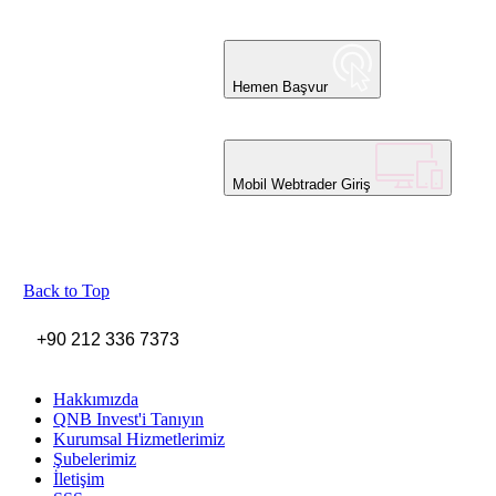
Hemen Başvur
Mobil Webtrader Giriş
Back to Top
+90 212 336 7373
Hakkımızda
QNB Invest'i Tanıyın
Kurumsal Hizmetlerimiz
Şubelerimiz
İletişim