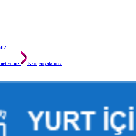
MİZ
metlerimiz
Kampanyalarımız