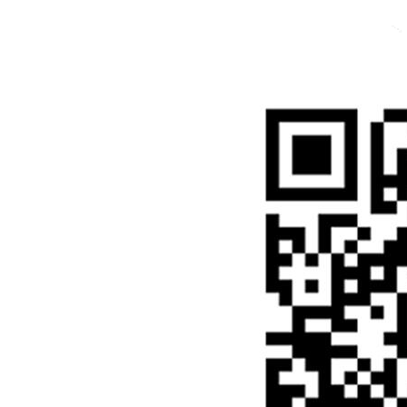
Inst
Face
Twitt
Link
Yout
Whatsapp