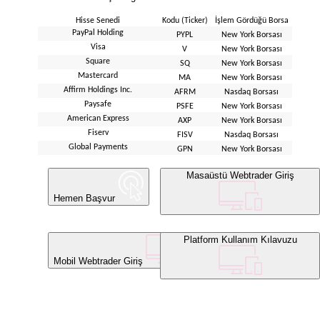
Hisse Senedi
Kodu (Ticker)
İşlem Gördüğü Borsa
PayPal Holding
PYPL
New York Borsası
Visa
V
New York Borsası
Square
SQ
New York Borsası
Mastercard
MA
New York Borsası
Affirm Holdings Inc.
AFRM
Nasdaq Borsası
Paysafe
PSFE
New York Borsası
American Express
AXP
New York Borsası
Fiserv
FISV
Nasdaq Borsası
Global Payments
GPN
New York Borsası
Masaüstü Webtrader Giriş
Hemen Başvur
Platform Kullanım Kılavuzu
Mobil Webtrader Giriş