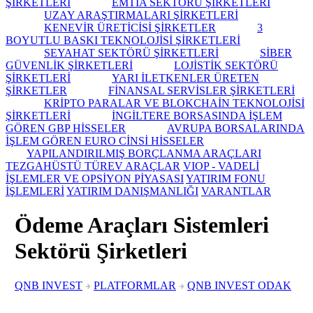
ŞİRKETLERİ
EMTİA SEKTÖRÜ ŞİRKETLERİ
UZAY ARAŞTIRMALARI ŞİRKETLERİ
KENEVİR ÜRETİCİSİ ŞİRKETLER
3
BOYUTLU BASKI TEKNOLOJİSİ ŞİRKETLERİ
SEYAHAT SEKTÖRÜ ŞİRKETLERİ
SİBER
GÜVENLİK ŞİRKETLERİ
LOJİSTİK SEKTÖRÜ
ŞİRKETLERİ
YARI İLETKENLER ÜRETEN
ŞİRKETLER
FİNANSAL SERVİSLER ŞİRKETLERİ
KRİPTO PARALAR VE BLOKCHAİN TEKNOLOJİSİ
ŞİRKETLERİ
İNGİLTERE BORSASINDA İŞLEM
GÖREN GBP HİSSELER
AVRUPA BORSALARINDA
İŞLEM GÖREN EURO CİNSİ HİSSELER
YAPILANDIRILMIŞ BORÇLANMA ARAÇLARI
TEZGAHÜSTÜ TÜREV ARAÇLAR
VIOP - VADELİ
İŞLEMLER VE OPSİYON PİYASASI
YATIRIM FONU
İŞLEMLERİ
YATIRIM DANIŞMANLIĞI
VARANTLAR
Ödeme Araçları Sistemleri
Sektörü Şirketleri
QNB INVEST
PLATFORMLAR
QNB INVEST ODAK