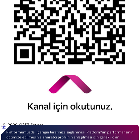
© 2026 QNB Invest,
QNB
iştirakidir.