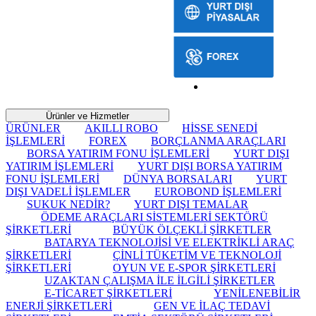
Ürünler ve Hizmetler
ÜRÜNLER
AKILLI ROBO
HİSSE SENEDİ
İŞLEMLERİ
FOREX
BORÇLANMA ARAÇLARI
BORSA YATIRIM FONU İŞLEMLERİ
YURT DIŞI
YATIRIM İŞLEMLERİ
YURT DIŞI BORSA YATIRIM
FONU İŞLEMLERİ
DÜNYA BORSALARI
YURT
DIŞI VADELİ İŞLEMLER
EUROBOND İŞLEMLERİ
SUKUK NEDİR?
YURT DIŞI TEMALAR
ÖDEME ARAÇLARI SİSTEMLERİ SEKTÖRÜ
ŞİRKETLERİ
BÜYÜK ÖLÇEKLİ ŞİRKETLER
BATARYA TEKNOLOJİSİ VE ELEKTRİKLİ ARAÇ
ŞİRKETLERİ
ÇİNLİ TÜKETİM VE TEKNOLOJİ
ŞİRKETLERİ
OYUN VE E-SPOR ŞİRKETLERİ
UZAKTAN ÇALIŞMA İLE İLGİLİ ŞİRKETLER
E-TİCARET ŞİRKETLERİ
YENİLENEBİLİR
ENERJİ ŞİRKETLERİ
GEN VE İLAÇ TEDAVİ