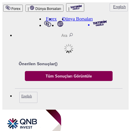
English
Forex
|
Dünya Borsaları
|
Forex
Dünya Borsaları
Önerilen Sonuçlar(
)
English