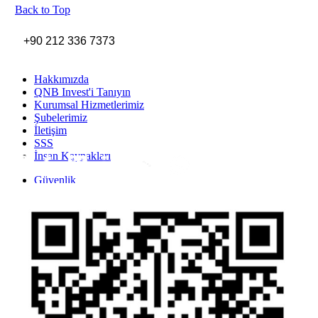
Back to Top
+90 212 336 7373
Hakkımızda
QNB Invest'i Tanıyın
Kurumsal Hizmetlerimiz
Şubelerimiz
İletişim
SSS
İnsan Kaynakları
Inst
Face
Twitt
Link
Yout
Whatsapp
Güvenlik
Gizlilik Politikası
Yasal Uyarı
İhbar Formu
Yasal Duyurular
Bilgi Toplumu Hizmetleri
Kişisel Verilerin Korunması
YTM - Zamanaşımına Uğrayacak Emanet ve Alacaklar
Kamuyu Aydınlatma Esaslarına İlişkin Duyuru