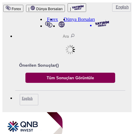
English
Forex
|
Dünya Borsaları
|
Forex
Dünya Borsaları
Önerilen Sonuçlar(
)
English