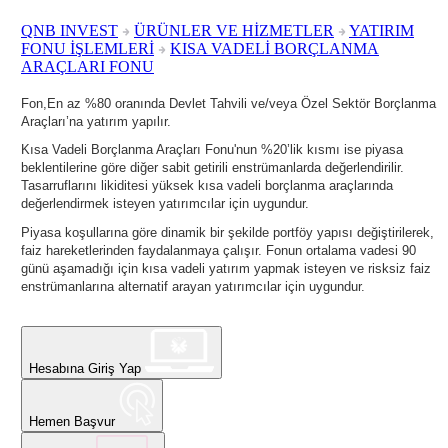
QNB INVEST
ÜRÜNLER VE HİZMETLER
YATIRIM
FONU İŞLEMLERİ
KISA VADELİ BORÇLANMA
ARAÇLARI FONU
Fon,En az %80 oranında Devlet Tahvili ve/veya Özel Sektör Borçlanma
Araçları’na yatırım yapılır.
Kısa Vadeli Borçlanma Araçları Fonu'nun
%20’lik kısmı ise piyasa
beklentilerine göre diğer sabit getirili enstrümanlarda değerlendirilir.
Tasarruflarını likiditesi yüksek kısa vadeli borçlanma araçlarında
değerlendirmek isteyen yatırımcılar için uygundur.
Piyasa koşullarına göre dinamik bir şekilde portföy yapısı değiştirilerek,
faiz hareketlerinden faydalanmaya çalışır. Fonun ortalama vadesi 90
günü aşamadığı için kısa vadeli yatırım yapmak isteyen ve risksiz faiz
enstrümanlarına alternatif arayan yatırımcılar için uygundur.
Hesabına Giriş Yap
Hemen Başvur