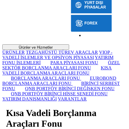
Ürünler ve Hizmetler
ÜRÜNLER
TEZGAHÜSTÜ TÜREV ARAÇLAR
VIOP -
VADELİ İŞLEMLER VE OPSİYON PİYASASI
YATIRIM
FONU İŞLEMLERİ
PARA PİYASASI FONU
ÖZEL
SEKTÖR BORÇLANMA ARAÇLARI FONU
KISA
VADELİ BORÇLANMA ARAÇLARI FONU
BORÇLANMA ARAÇLARI FONU
EUROBOND
BORÇLANMA ARAÇLARI FONU
BİRİNCİ SERBEST
FONU
QNB PORTFÖY BİRİNCİ DEĞİŞKEN FONU
QNB PORTFÖY BİRİNCİ HİSSE SENEDİ FONU
YATIRIM DANIŞMANLIĞI
VARANTLAR
Kısa Vadeli Borçlanma
Araçları Fonu