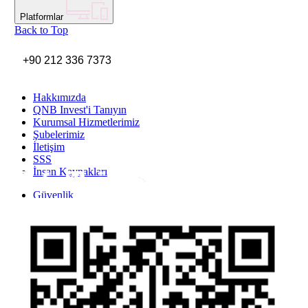
Platformlar
Back to Top
+90 212 336 7373
Hakkımızda
QNB Invest'i Tanıyın
Kurumsal Hizmetlerimiz
Şubelerimiz
İletişim
SSS
İnsan Kaynakları
Inst
Face
Twitt
Link
Yout
Whatsapp
Güvenlik
Gizlilik Politikası
Yasal Uyarı
İhbar Formu
Yasal Duyurular
Bilgi Toplumu Hizmetleri
Kişisel Verilerin Korunması
YTM - Zamanaşımına Uğrayacak Emanet ve Alacaklar
Kamuyu Aydınlatma Esaslarına İlişkin Duyuru