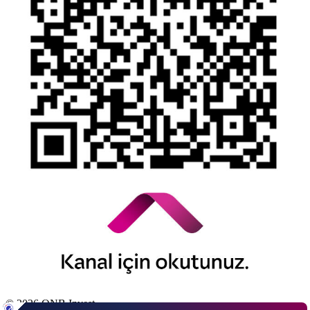
Kamuyu Aydınlatma Esaslarına İlişkin Duyuru
© 2026 QNB Invest,