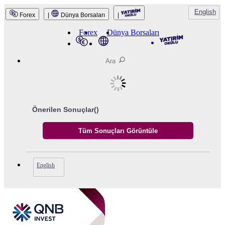
English
Forex
|
Dünya Borsaları
|
Forex
Dünya Borsaları
Önerilen Sonuçlar(
)
English