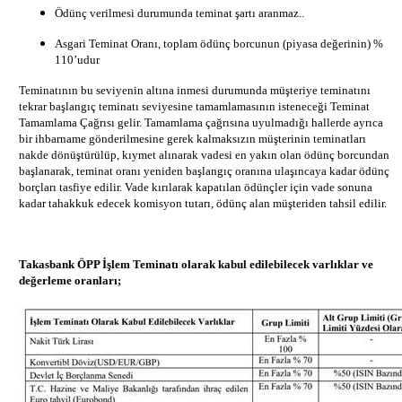
Ödünç verilmesi durumunda teminat şartı aranmaz..
Asgari Teminat Oranı, toplam ödünç borcunun (piyasa değerinin) %
110’udur
Teminatının bu seviyenin altına inmesi durumunda müşteriye teminatını
tekrar başlangıç teminatı seviyesine tamamlamasının isteneceği Teminat
Tamamlama Çağrısı gelir. Tamamlama çağrısına uyulmadığı hallerde ayrıca
bir ihbarname gönderilmesine gerek kalmaksızın müşterinin teminatları
nakde dönüştürülüp, kıymet alınarak vadesi en yakın olan ödünç borcundan
başlanarak, teminat oranı yeniden başlangıç oranına ulaşıncaya kadar ödünç
borçları tasfiye edilir. Vade kırılarak kapatılan ödünçler için vade sonuna
kadar tahakkuk edecek komisyon tutarı, ödünç alan müşteriden tahsil edilir.
Takasbank ÖPP İşlem Teminatı olarak kabul edilebilecek varlıklar ve
değerleme oranları;