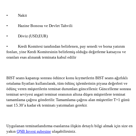
• Nakit
• Hazine Bonosu ve Devlet Tahvili
• Döviz (USD,EUR)
• Kredi Komitesi tarafından belirlenen, pay senedi ve borsa yatırım
fonları, yine Kredi Komitesinin belirlemiş olduğu değerleme katsayısı ve
oranları esas alınarak teminata kabul edilir
BIST seans kapanışı sonrası ödünce konu kıymetlerin BIST seans ağırlıklı
ortalama fiyatları kullanılarak, tüm ödünç işlemlerinin piyasa değerleri ve
ödünç veren müşterilerin teminat durumları güncellenir. Güncelleme sonrası
teminat seviyesi asgari teminat oranının altına düşen müşterilere teminat
tamamlama çağrısı gönderilir. Tamamlama çağrısı alan müşteriler T+1 günü
saat 15.30’a kadar ek teminatı yatırmaları gerekir.
Uygulanan teminatlandırma esaslarına ilişkin detaylı bilgi almak için size en
yakın
QNB Invest şubesine
ulaşabilirsiniz.