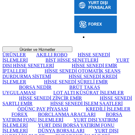
Ürünler ve Hizmetler
ÜRÜNLER
AKILLI ROBO
HİSSE SENEDİ
İŞLEMLERİ
BİST HİSSE SENETLERİ
YURT
DIŞI HİSSE SENETLERİ
HİSSE SENEDİ EMİR
İPTALLERİ
HİSSE SENEDİ OTOMATİK SEANS
DURDURMA SİSTEMİ
HİSSE SENEDİ KREDİ
İŞLEMLER
HİSSE SENEDİ SÜRELİ EMİR
BORSA NEDİR
BRÜT TAKAS
UYGULAMASI
LOT ALTI KÜSÜRAT İŞLEMLER
HİSSE SENEDİ ZİNCİR EMİR
HİSSE SENEDİ
ŞARTLI EMİR
HİSSE SENEDİ İŞLEM SAATLERİ
ÖDÜNÇ PAY PİYASASI
KREDİLİ İŞLEMLER
FOREX
BORÇLANMA ARAÇLARI
BORSA
YATIRIM FONU İŞLEMLERİ
YURT DIŞI YATIRIM
İŞLEMLERİ
YURT DIŞI BORSA YATIRIM FONU
İŞLEMLERİ
DÜNYA BORSALARI
YURT DIŞI