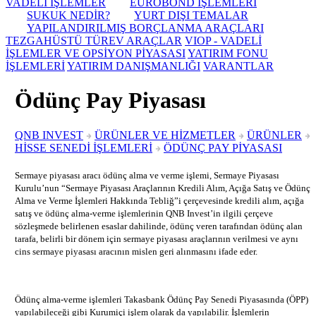
VADELİ İŞLEMLER
EUROBOND İŞLEMLERİ
SUKUK NEDİR?
YURT DIŞI TEMALAR
YAPILANDIRILMIŞ BORÇLANMA ARAÇLARI
TEZGAHÜSTÜ TÜREV ARAÇLAR
VIOP - VADELİ
İŞLEMLER VE OPSİYON PİYASASI
YATIRIM FONU
İŞLEMLERİ
YATIRIM DANIŞMANLIĞI
VARANTLAR
Ödünç Pay Piyasası
QNB INVEST
ÜRÜNLER VE HİZMETLER
ÜRÜNLER
HİSSE SENEDİ İŞLEMLERİ
ÖDÜNÇ PAY PİYASASI
Sermaye piyasası aracı ödünç alma ve verme işlemi, Sermaye Piyasası
Kurulu’nun “Sermaye Piyasası Araçlarının Kredili Alım, Açığa Satış ve Ödünç
Alma ve Verme İşlemleri Hakkında Tebliğ”i çerçevesinde kredili alım, açığa
satış ve ödünç alma-verme işlemlerinin QNB Invest’in ilgili çerçeve
sözleşmede belirlenen esaslar dahilinde, ödünç veren tarafından ödünç alan
tarafa, belirli bir dönem için sermaye piyasası araçlarının verilmesi ve aynı
cins sermaye piyasası aracının mislen geri alınmasını ifade eder.
Ödünç alma-verme işlemleri Takasbank Ödünç Pay Senedi Piyasasında (ÖPP)
yapılabileceği gibi Kurumiçi işlem olarak da yapılabilir. İşlemlerin