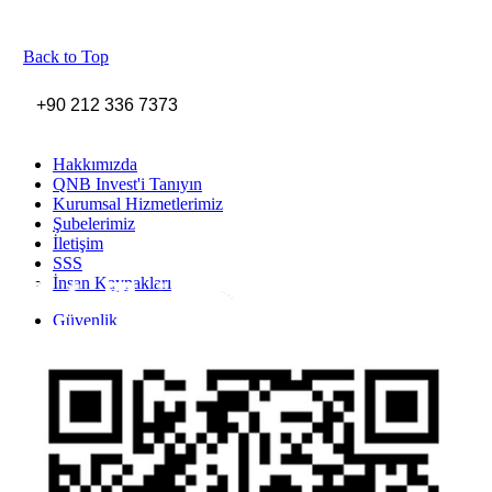
Back to Top
+90 212 336 7373
Hakkımızda
QNB Invest'i Tanıyın
Kurumsal Hizmetlerimiz
Şubelerimiz
İletişim
SSS
İnsan Kaynakları
Inst
Face
Twitt
Link
Yout
Whatsapp
Güvenlik
Gizlilik Politikası
Yasal Uyarı
İhbar Formu
Yasal Duyurular
Bilgi Toplumu Hizmetleri
Kişisel Verilerin Korunması
YTM - Zamanaşımına Uğrayacak Emanet ve Alacaklar