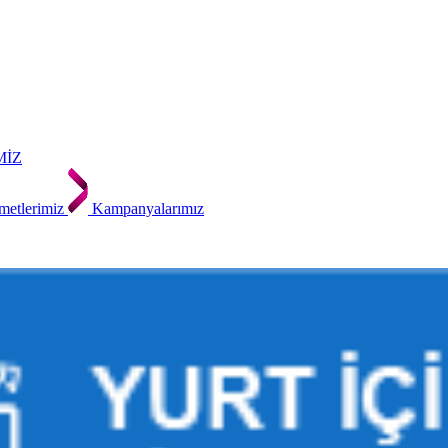
MİZ
metlerimiz
Kampanyalarımız