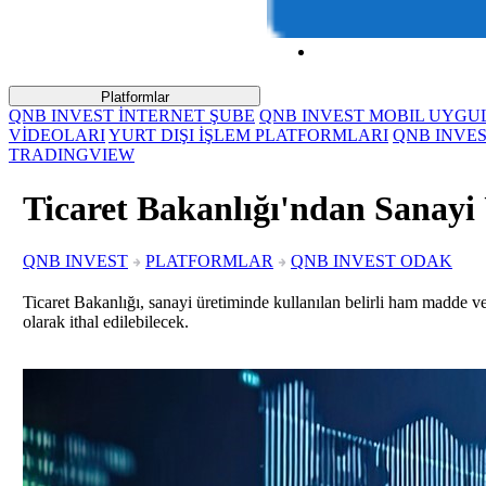
Platformlar
QNB INVEST İNTERNET ŞUBE
QNB INVEST MOBIL UYG
VİDEOLARI
YURT DIŞI İŞLEM PLATFORMLARI
QNB INVE
TRADINGVIEW
Ticaret Bakanlığı'ndan Sanayi
QNB INVEST
PLATFORMLAR
QNB INVEST ODAK
Ticaret Bakanlığı, sanayi üretiminde kullanılan belirli ham madde ve
olarak ithal edilebilecek.