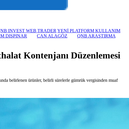
NB INVEST WEB TRADER
YENİ PLATFORM KULLANIM
EM DIŞPINAR
CAN ALAGÖZ
QNB ARAŞTIRMA
İthalat Kontenjanı Düzenlemesi
ında belirlenen ürünler, belirli sürelerle gümrük vergisinden muaf