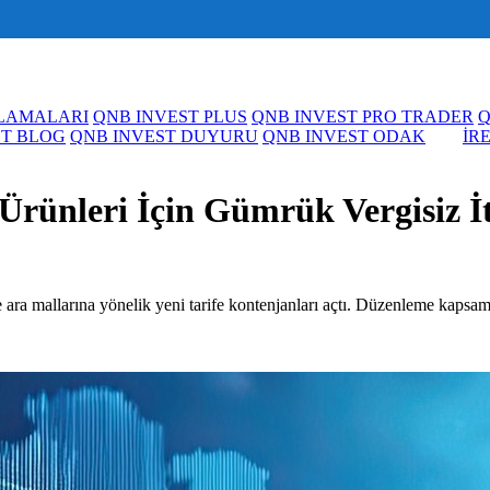
ULAMALARI
QNB INVEST PLUS
QNB INVEST PRO TRADER
Q
ST BLOG
QNB INVEST DUYURU
QNB INVEST ODAK
İR
 Ürünleri İçin Gümrük Vergisiz 
 ara mallarına yönelik yeni tarife kontenjanları açtı. Düzenleme kapsam