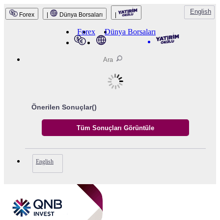
English
Forex
|
Dünya Borsaları
|
Forex
Dünya Borsaları
Önerilen Sonuçlar(
)
English