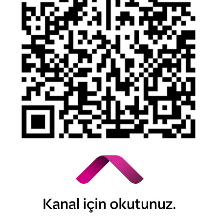
YTM - Zamanaşımına Uğrayacak Emanet ve Alacaklar
Kamuyu Aydınlatma Esaslarına İlişkin Duyuru