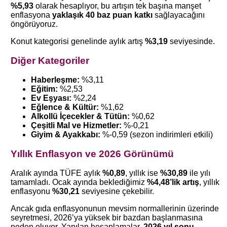
%5,93
olarak hesaplıyor, bu artışın tek başına manşet
enflasyona
yaklaşık 40 baz puan katkı
sağlayacağını
öngörüyoruz.
Konut kategorisi genelinde aylık artış
%3,19
seviyesinde.
Diğer Kategoriler
Haberleşme:
%3,11
Eğitim:
%2,53
Ev Eşyası:
%2,24
Eğlence & Kültür:
%1,62
Alkollü İçecekler & Tütün:
%0,62
Çeşitli Mal ve Hizmetler:
%-0,21
Giyim & Ayakkabı:
%-0,59 (sezon indirimleri etkili)
Yıllık Enflasyon ve 2026 Görünümü
Aralık ayında TÜFE aylık
%0,89
, yıllık ise
%30,89
ile yılı
tamamladı. Ocak ayında beklediğimiz
%4,48’lik artış
, yıllık
enflasyonu
%30,21
seviyesine çekebilir.
Ancak gıda enflasyonunun mevsim normallerinin üzerinde
seyretmesi, 2026’ya yüksek bir bazdan başlanmasına
neden oluyor. Yapılan hesaplamalar,
2026 yıl sonu