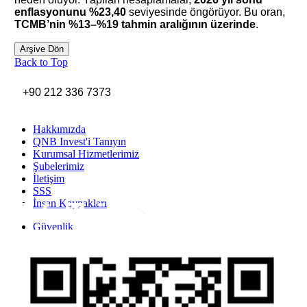
enflasyonunu %23,40
seviyesinde öngörüyor. Bu oran,
TCMB’nin %13–%19 tahmin aralığının üzerinde
.
Arşive Dön
Back to Top
+90 212 336 7373
Hakkımızda
QNB Invest'i Tanıyın
Kurumsal Hizmetlerimiz
Şubelerimiz
İletişim
SSS
İnsan Kaynakları
Inst
Face
Twitt
Link
Yout
Whatsapp
Güvenlik
Gizlilik Politikası
Yasal Uyarı
İhbar Formu
Yasal Duyurular
Bilgi Toplumu Hizmetleri
Kişisel Verilerin Korunması