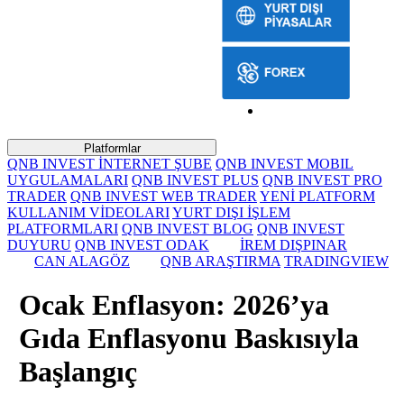
Platformlar
QNB INVEST İNTERNET ŞUBE
QNB INVEST MOBIL
UYGULAMALARI
QNB INVEST PLUS
QNB INVEST PRO
TRADER
QNB INVEST WEB TRADER
YENİ PLATFORM
KULLANIM VİDEOLARI
YURT DIŞI İŞLEM
PLATFORMLARI
QNB INVEST BLOG
QNB INVEST
DUYURU
QNB INVEST ODAK
İREM DIŞPINAR
CAN ALAGÖZ
QNB ARAŞTIRMA
TRADINGVIEW
Ocak Enflasyon: 2026’ya
Gıda Enflasyonu Baskısıyla
Başlangıç