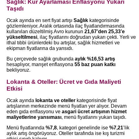
Sağlık: Kur Ayarlaması Enflasyonu Yukarı
Taşıdı
Ocak ayında en sert fiyat artışı
Sağlık
kategorisinde
gözlemleniyor. Aralık ortasında ilaç fiyatlandırmasında
kullanılan düzeltilmiş Avro kurunun
21,67’den 25,33’e
yükseltilmesi
, ilaç fiyatlarını doğrudan yukarı çekti. Yerli ve
ithal tıbbi ürünlerdeki bu artışlar, sağlık hizmetleri ve
ekipman fiyatlarına da yansıdı.
Bu çerçevede sağlık grubunda
aylık %16,53 artış
hesaplıyor, manşet enflasyona
55 baz puan katkı
bekliyoruz.
Lokanta & Oteller: Ücret ve Gıda Maliyeti
Etkisi
Ocak ayında
lokanta ve oteller
kategorisinde fiyat
artışlarının merkezinde menü fiyatları yer alıyor. Devam
eden gıda enflasyonu ve
asgari ücret artışının hizmet
maliyetlerine yansıması
, menü fiyatlarını yukarı taşıdı.
Menü fiyatlarında
%7,8
, kategori genelinde ise
%7,21
’lik
aylık artış öngörüyoruz. Oteller tarafında ise kış turizmi
etkisi sınırlı kalıyor.