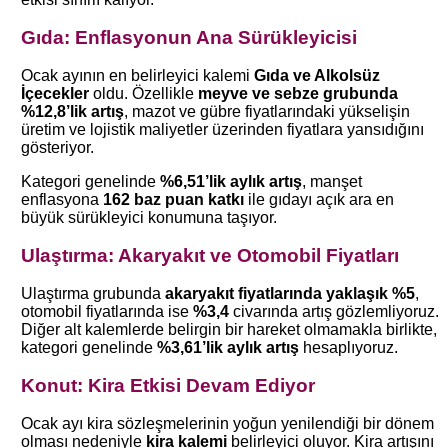
Gıda: Enflasyonun Ana Sürükleyicisi
Ocak ayının en belirleyici kalemi
Gıda ve Alkolsüz
İçecekler
oldu. Özellikle
meyve ve sebze grubunda
%12,8’lik artış
, mazot ve gübre fiyatlarındaki yükselişin
üretim ve lojistik maliyetler üzerinden fiyatlara yansıdığını
gösteriyor.
Kategori genelinde
%6,51’lik aylık artış
, manşet
enflasyona
162 baz puan katkı
ile gıdayı açık ara en
büyük sürükleyici konumuna taşıyor.
Ulaştırma: Akaryakıt ve Otomobil Fiyatları
Ulaştırma grubunda
akaryakıt fiyatlarında yaklaşık %5
,
otomobil fiyatlarında ise
%3,4
civarında artış gözlemliyoruz.
Diğer alt kalemlerde belirgin bir hareket olmamakla birlikte,
kategori genelinde
%3,61’lik aylık artış
hesaplıyoruz.
Konut: Kira Etkisi Devam Ediyor
Ocak ayı kira sözleşmelerinin yoğun yenilendiği bir dönem
olması nedeniyle
kira kalemi
belirleyici oluyor. Kira artışını