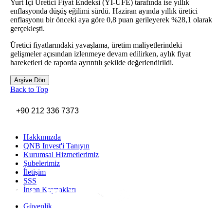
Yurt İçi Üretici Fiyat Endeksi (Yİ-ÜFE) tarafında ise yıllık
enflasyonda düşüş eğilimi sürdü. Haziran ayında yıllık üretici
enflasyonu bir önceki aya göre 0,8 puan gerileyerek %28,1 olarak
gerçekleşti.
Üretici fiyatlarındaki yavaşlama, üretim maliyetlerindeki
gelişmeler açısından izlenmeye devam edilirken, aylık fiyat
hareketleri de raporda ayrıntılı şekilde değerlendirildi.
Arşive Dön
Back to Top
+90 212 336 7373
Hakkımızda
QNB Invest'i Tanıyın
Kurumsal Hizmetlerimiz
Şubelerimiz
İletişim
SSS
İnsan Kaynakları
Inst
Face
Twitt
Link
Yout
Whatsapp
Güvenlik
Gizlilik Politikası