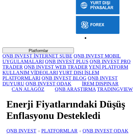
Platformlar
QNB INVEST İNTERNET ŞUBE
QNB INVEST MOBIL
UYGULAMALARI
QNB INVEST PLUS
QNB INVEST PRO
TRADER
QNB INVEST WEB TRADER
YENİ PLATFORM
KULLANIM VİDEOLARI
YURT DIŞI İŞLEM
PLATFORMLARI
QNB INVEST BLOG
QNB INVEST
DUYURU
QNB INVEST ODAK
İREM DIŞPINAR
CAN ALAGÖZ
QNB ARAŞTIRMA
TRADINGVIEW
Enerji Fiyatlarındaki Düşüş
Enflasyonu Destekledi
QNB INVEST
PLATFORMLAR
QNB INVEST ODAK