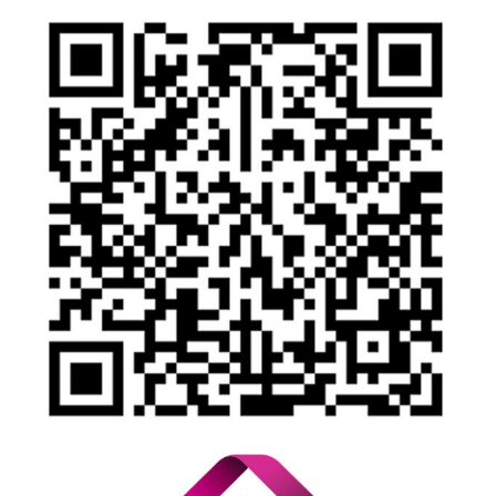
Yasal Uyarı
İhbar Formu
Yasal Duyurular
Bilgi Toplumu Hizmetleri
Kişisel Verilerin Korunması
YTM - Zamanaşımına Uğrayacak Emanet ve Alacaklar
Kamuyu Aydınlatma Esaslarına İlişkin Duyuru