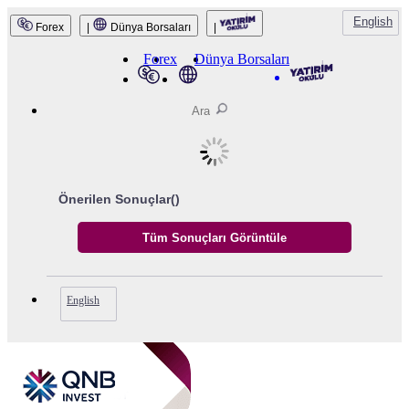
English
Forex
|
Dünya Borsaları
|
Forex
Dünya Borsaları
Önerilen Sonuçlar(
)
English