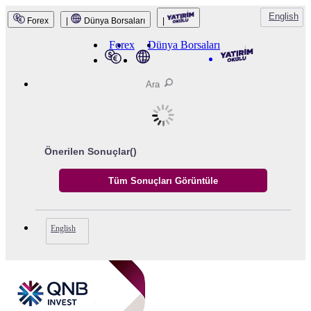
English
Forex
|
Dünya Borsaları
|
Forex
Dünya Borsaları
Önerilen Sonuçlar(
)
English