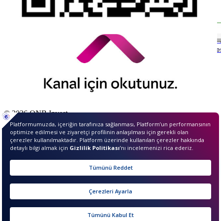
Piyasalara teknik olarak bakacak olursak; doların güç kaybetmesi 
aşılması yükselişin devamı açısından önemli. EUR/USD’de 1,20
önemli destek olarak izlenebilir. BIST 100 Endeksi’nde ise 1310 d
olarak aşılması 1355 hedef direncine yönelim için takip edilebilir.
© 2026 QNB Invest,
QNB
iştirakidir.
Merhaba ben InvestIQ. Size
nasıl yardımcı olabilirim?
Sunucu Bilgisi