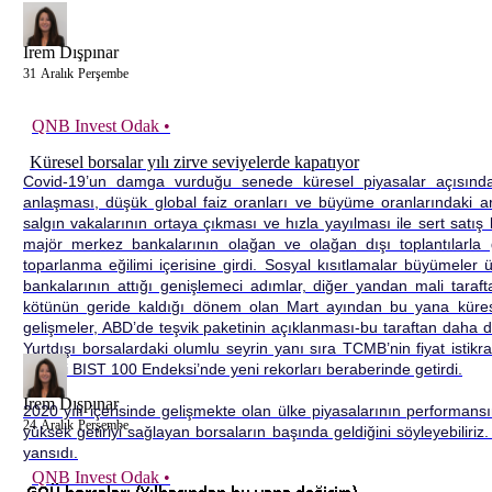
İrem Dışpınar
31
Aralık
Perşembe
QNB Invest Odak •
Küresel borsalar yılı zirve seviyelerde kapatıyor
Covid-19’un damga vurduğu senede küresel piyasalar açısından o
anlaşması, düşük global faiz oranları ve büyüme oranlarındaki art
salgın vakalarının ortaya çıkması ve hızla yayılması ile sert satış 
majör merkez bankalarının olağan ve olağan dışı toplantılarla gerç
toparlanma eğilimi içerisine girdi. Sosyal kısıtlamalar büyümel
bankalarının attığı genişlemeci adımlar, diğer yandan mali taraft
kötünün geride kaldığı dönem olan Mart ayından bu yana küres
gelişmeler, ABD’de teşvik paketinin açıklanması-bu taraftan daha da 
Yurtdışı borsalardaki olumlu seyrin yanı sıra TCMB’nin fiyat istikr
etkileri BIST 100 Endeksi’nde yeni rekorları beraberinde getirdi.
İrem Dışpınar
2020 yılı içerisinde gelişmekte olan ülke piyasalarının performan
24
Aralık
Perşembe
yüksek getiriyi sağlayan borsaların başında geldiğini söyleyebil
yansıdı.
QNB Invest Odak •