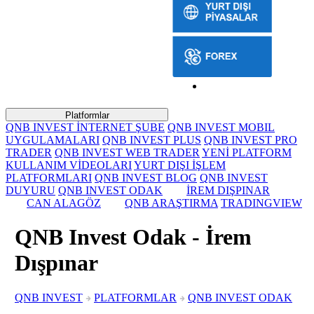
Platformlar
QNB INVEST İNTERNET ŞUBE
QNB INVEST MOBIL
UYGULAMALARI
QNB INVEST PLUS
QNB INVEST PRO
TRADER
QNB INVEST WEB TRADER
YENİ PLATFORM
KULLANIM VİDEOLARI
YURT DIŞI İŞLEM
PLATFORMLARI
QNB INVEST BLOG
QNB INVEST
DUYURU
QNB INVEST ODAK
İREM DIŞPINAR
CAN ALAGÖZ
QNB ARAŞTIRMA
TRADINGVIEW
QNB Invest Odak - İrem
Dışpınar
QNB INVEST
PLATFORMLAR
QNB INVEST ODAK