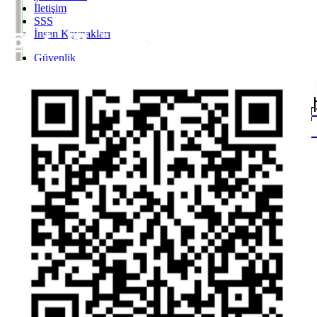
İletişim
SSS
İnsan Kaynakları
Inst
Face
Twitt
Link
Yout
Whatsapp
Güvenlik
Gizlilik Politikası
Yasal Uyarı
İhbar Formu
Yasal Duyurular
Bilgi Toplumu Hizmetleri
Kişisel Verilerin Korunması
YTM - Zamanaşımına Uğrayacak Emanet ve Alacaklar
Kamuyu Aydınlatma Esaslarına İlişkin Duyuru