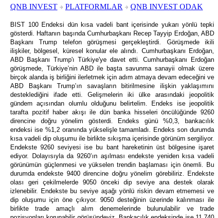
QNB INVEST
PLATFORMLAR
QNB INVEST ODAK
BIST 100 Endeksi dün kısa vadeli bant içerisinde yukarı yönlü tepki
gösterdi. Haftanın başında Cumhurbaşkanı Recep Tayyip Erdoğan, ABD
Başkanı Trump telefon görüşmesi gerçekleştirdi. Görüşmede ikili
ilişkiler, bölgesel, küresel konular ele alındı. Cumhurbaşkanı Erdoğan,
ABD Başkanı Trump'ı Türkiye'ye davet etti. Cumhurbaşkanı Erdoğan
görüşmede, Türkiye’nin ABD ile başta savunma sanayii olmak üzere
birçok alanda iş birliğini ilerletmek için adım atmaya devam edeceğini ve
ABD Başkanı Trump’ın savaşların bitirilmesine ilişkin yaklaşımını
desteklediğini ifade etti. Gelişmelerin iki ülke arasındaki jeopolitik
gündem açısından olumlu olduğunu belirtelim. Endeks ise jeopolitik
tarafta pozitif haber akışı ile dün banka hisseleri öncülüğünde 9260
direncine doğru yönelim gösterdi. Endeks günü %0,3, bankacılık
endeksi ise %1,2 oranında yükselişle tamamladı. Endeks son durumda
kısa vadeli dip oluşumu ile birlikte sıkışma içerisinde görünüm sergiliyor.
Endekste 9260 seviyesi ise bu bant hareketinin üst bölgesine işaret
ediyor. Dolayısıyla da 9260’ın aşılması endekste yeniden kısa vadeli
görünümün güçlenmesi ve yükselen trendin başlaması için önemli. Bu
durumda endekste 9400 direncine doğru yönelim görebiliriz. Endekste
olası geri çekilmelerde 9050 önceki dip seviye ana destek olarak
izlenebilir. Endekste bu seviye aşağı yönlü riskin devam etmemesi ve
dip oluşumu için öne çıkıyor. 9050 desteğinin üzerinde kalınması ile
birlikte trade amaçlı alım denemelerinde bulunulabilir ve trade
pozisyonları korunabilir görüşündeyiz. Bankacılık endeksinde ise 11.740