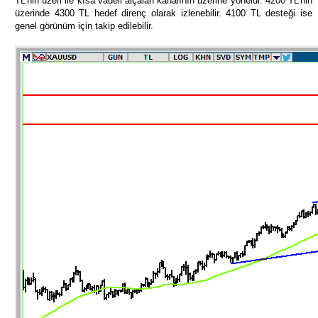
TL’nin üzeri ile kısa vadeli alçalan kanalının üzerine yöneldi. 4200 TL’nin
üzerinde 4300 TL hedef direnç olarak izlenebilir. 4100 TL desteği ise
genel görünüm için takip edilebilir.