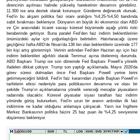
direncinin aşılması halinde yükseliş hareketinin devamını görebiliriz.
11.300 ise ana destek olarak korunuyor. Gündeme değinecek olursak;
Fed’in bu akşam politika faiz oranı aralığını %4,25-%4,50 bandında
sabit bırakması bekleniyor. Dünyanın en büyük iki ekonomisi olan ABD
ve Çin arasındaki ticaret savaşı küresel büyümede aşağı yönlü riski
beraberinde getiriyor. Buna paralel Fed’den faiz indirim beklentilerinin
önümüzdeki aylar için yoğunlaştığını belirtelim. Hatırlanacağı üzere
geçtiğimiz hafta ABD’de Nisan’da 138 bin olan beklentilerin üzerinde 177
bin kişi artış göstermişti. Verinin ardından Fed’den Haziran ayı için faiz
indirim beklentileri ağırlıklı olarak Temmuz ayına ötelenmiş durumda.
ABD Başkanı Trump ise son dönemde Fed Başkanı Powell’a yönelik
ifadeleri dikkat çekiyor. Trump son yaptığı açıklamada, Mayıs 2026'da
görev süresi dolmadan önce Fed Başkanı Powell yerine birini
getirmeyeceğini bildirdi. Fed’in faiz kararından ziyade Başkan Powell’ın
tarifelerin etkisi nedeniyle para politikasının devamına ve olası bir
şekilde Trump’ın açıklamalarına yönelik vereceği mesajlar piyasaların
radarında olacaktır. Küresel piyasalar siyasi taraftan faiz indirim
yönünde görüş bulunurken, Fed’in uzun bir aranın ardından ilk faiz
indirimine ne kadar olduğunu anlamaya çalışacak. Yarın ise İngiltere
Merkez Bankasının politika faizini 25 baz puan ile %4,25 seviyesine
düşürmesi bekleniyor.