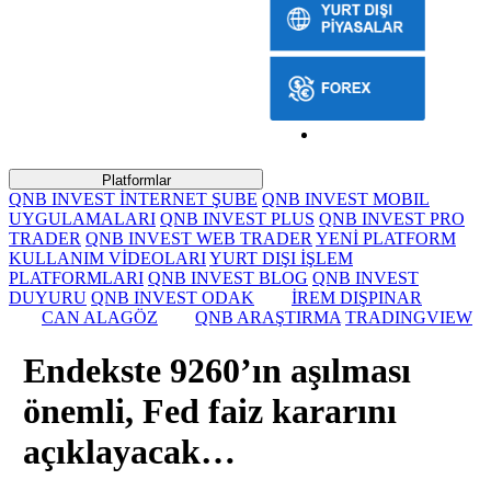
Platformlar
QNB INVEST İNTERNET ŞUBE
QNB INVEST MOBIL
UYGULAMALARI
QNB INVEST PLUS
QNB INVEST PRO
TRADER
QNB INVEST WEB TRADER
YENİ PLATFORM
KULLANIM VİDEOLARI
YURT DIŞI İŞLEM
PLATFORMLARI
QNB INVEST BLOG
QNB INVEST
DUYURU
QNB INVEST ODAK
İREM DIŞPINAR
CAN ALAGÖZ
QNB ARAŞTIRMA
TRADINGVIEW
Endekste 9260’ın aşılması
önemli, Fed faiz kararını
açıklayacak…