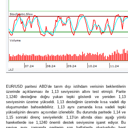
EUR/USD paritesi ABD’de tarım dışı istihdam verisinin beklentilerin
üzerinde açıklanması ile 1,13 seviyesinin altını test etmişti. Parite
1,1240 desteğine doğru yukarı tepki gösterdi ve yeniden 1,13
seviyesinin üzerine yükseldi. 1,13 desteğinin üzerinde kısa vadeli dip
oluşumundan bahsedebiliriz. 1,13 aynı zamanda kısa vadeli tepki
yükselişinin devamı açısından izlenebilir. Bu durumda paritede 1,14 ve
1,15 sonraki direnç seviyeleridir. 1,13’ün altında olası aşağı yönlü
hareketlerde ise 1,1240 önemli destek seviyesine işaret ediyor. Bu
seviye aynı zamanda paritenin son haftalarda oluşturduğu bant