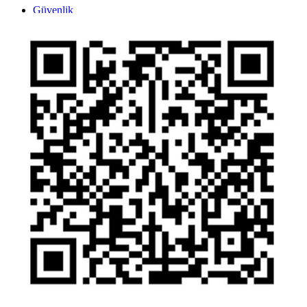
Inst
Face
Twitt
Link
Yout
Whatsapp
Güvenlik
Gizlilik Politikası
Yasal Uyarı
İhbar Formu
Yasal Duyurular
Bilgi Toplumu Hizmetleri
Kişisel Verilerin Korunması
YTM - Zamanaşımına Uğrayacak Emanet ve Alacaklar
Kamuyu Aydınlatma Esaslarına İlişkin Duyuru