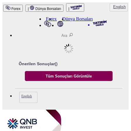
English
Forex
|
Dünya Borsaları
|
Forex
Dünya Borsaları
Önerilen Sonuçlar(
)
English