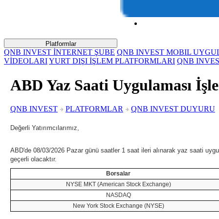
Platformlar
QNB INVEST İNTERNET ŞUBE
QNB INVEST MOBIL UYG
VİDEOLARI
YURT DIŞI İŞLEM PLATFORMLARI
QNB INVE
ABD Yaz Saati Uygulaması İşle
QNB INVEST
PLATFORMLAR
QNB INVEST DUYURU
Değerli Yatırımcılarımız,
ABD'de 08/03/2026 Pazar günü saatler 1 saat ileri alınarak yaz saati uygu
geçerli olacaktır.
Borsalar
NYSE MKT (American Stock Exchange)
NASDAQ
New York Stock Exchange (NYSE)