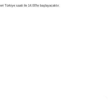
eri Türkiye saati ile 14.00'te başlayacaktır.
Inst
Face
Twitt
Link
Yout
Whatsapp