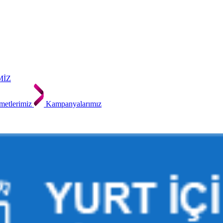
MİZ
metlerimiz
Kampanyalarımız