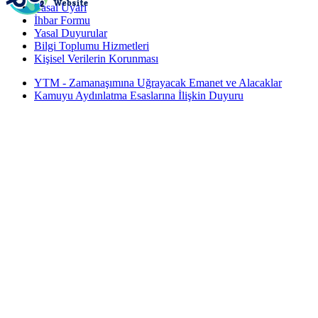
Yasal Uyarı
İhbar Formu
Yasal Duyurular
Bilgi Toplumu Hizmetleri
Kişisel Verilerin Korunması
YTM - Zamanaşımına Uğrayacak Emanet ve Alacaklar
Kamuyu Aydınlatma Esaslarına İlişkin Duyuru