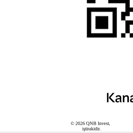
© 2026 QNB Invest,
QNB
iştirakidir.