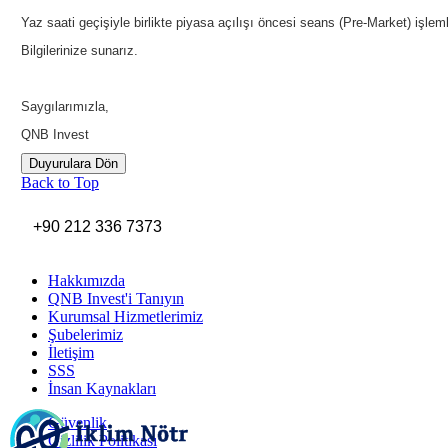
Yaz saati geçişiyle birlikte piyasa açılışı öncesi seans (Pre-Market) işleml
Bilgilerinize sunarız.
Saygılarımızla,
QNB Invest
Duyurulara Dön
Back to Top
+90 212 336 7373
Hakkımızda
QNB Invest'i Tanıyın
Kurumsal Hizmetlerimiz
Şubelerimiz
İletişim
SSS
İnsan Kaynakları
Güvenlik
Gizlilik Politikası