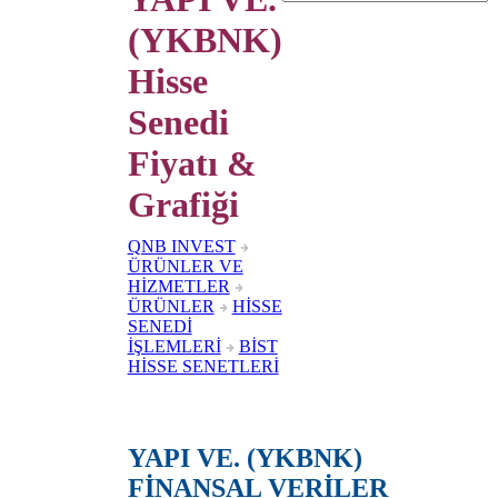
(YKBNK)
Hisse
Senedi
Fiyatı &
Grafiği
QNB INVEST
ÜRÜNLER VE
HİZMETLER
ÜRÜNLER
HİSSE
SENEDİ
İŞLEMLERİ
BİST
HİSSE SENETLERİ
YAPI VE. (YKBNK)
FİNANSAL VERİLER