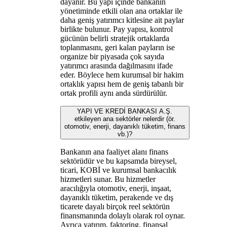
dayanır. Bu yapı içinde bankanın
yönetiminde etkili olan ana ortaklar ile
daha geniş yatırımcı kitlesine ait paylar
birlikte bulunur. Pay yapısı, kontrol
gücünün belirli stratejik ortaklarda
toplanmasını, geri kalan payların ise
organize bir piyasada çok sayıda
yatırımcı arasında dağılmasını ifade
eder. Böylece hem kurumsal bir hakim
ortaklık yapısı hem de geniş tabanlı bir
ortak profili aynı anda sürdürülür.
YAPI VE KREDİ BANKASI A.Ş.
etkileyen ana sektörler nelerdir (ör.
otomotiv, enerji, dayanıklı tüketim, finans
vb.)?
Bankanın ana faaliyet alanı finans
sektörüdür ve bu kapsamda bireysel,
ticari, KOBİ ve kurumsal bankacılık
hizmetleri sunar. Bu hizmetler
aracılığıyla otomotiv, enerji, inşaat,
dayanıklı tüketim, perakende ve dış
ticarete dayalı birçok reel sektörün
finansmanında dolaylı olarak rol oynar.
Ayrıca yatırım, faktoring, finansal