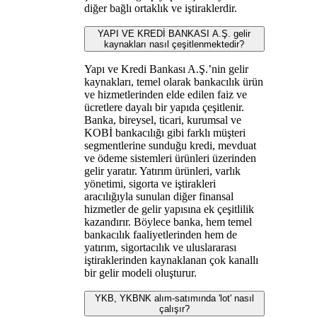
diğer bağlı ortaklık ve iştiraklerdir.
YAPI VE KREDİ BANKASI A.Ş. gelir
kaynakları nasıl çeşitlenmektedir?
Yapı ve Kredi Bankası A.Ş.’nin gelir
kaynakları, temel olarak bankacılık ürün
ve hizmetlerinden elde edilen faiz ve
ücretlere dayalı bir yapıda çeşitlenir.
Banka, bireysel, ticari, kurumsal ve
KOBİ bankacılığı gibi farklı müşteri
segmentlerine sunduğu kredi, mevduat
ve ödeme sistemleri ürünleri üzerinden
gelir yaratır. Yatırım ürünleri, varlık
yönetimi, sigorta ve iştirakleri
aracılığıyla sunulan diğer finansal
hizmetler de gelir yapısına ek çeşitlilik
kazandırır. Böylece banka, hem temel
bankacılık faaliyetlerinden hem de
yatırım, sigortacılık ve uluslararası
iştiraklerinden kaynaklanan çok kanallı
bir gelir modeli oluşturur.
YKB, YKBNK alım-satımında 'lot' nasıl
çalışır?