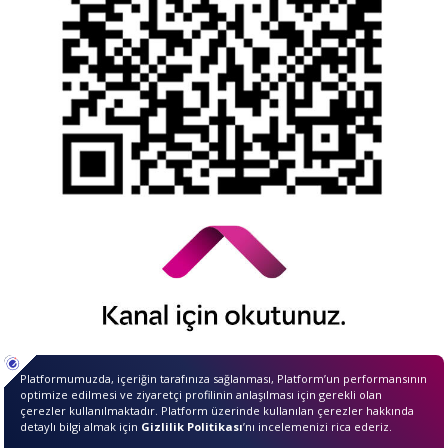
© 2026 QNB Invest,
QNB
iştirakidir.