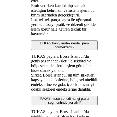
eder.
Emir verirken kaç lot alıp satmak
istediğini belirtirsin ve sistem işlemi bu
birim üzerinden gerçekleştirir.
Lot, tek tek parça sayısı ile uğraşmak
yerine, hisseyi pratik ve düzenli şekilde
işlem görür hale getiren teknik bir
kavramdır.
TUKAS hangi endekslerde işlem
görmektedir?
TUKAS payları, Borsa İstanbul’da
geniş pazar endeksleri ile sektörel ve
bölgesel endekslerde işlem gören bir
hisse olarak yer alır.
Şirket, Borsa İstanbul’un tüm şirketleri
kapsayan endekslerine, bölgesel nitelikli
endekslerine ve gıda, içecek ile sanayi
odaklı sektörel endekslerine dahildir.
TUKAS hisse senedi hangi pazar
segmentinde yer alır?
TUKAS payları, Borsa İstanbul’da
nitelikli ve büyük ölçekli şirketlerin