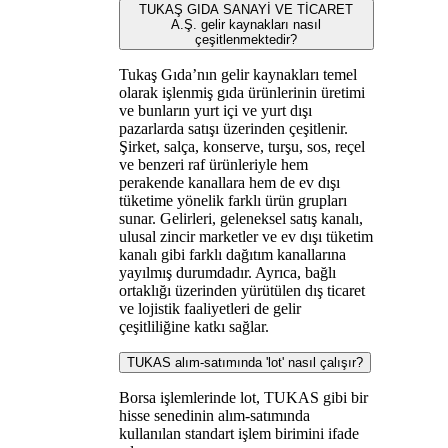
TUKAŞ GIDA SANAYİ VE TİCARET
A.Ş. gelir kaynakları nasıl
çeşitlenmektedir?
Tukaş Gıda’nın gelir kaynakları temel
olarak işlenmiş gıda ürünlerinin üretimi
ve bunların yurt içi ve yurt dışı
pazarlarda satışı üzerinden çeşitlenir.
Şirket, salça, konserve, turşu, sos, reçel
ve benzeri raf ürünleriyle hem
perakende kanallara hem de ev dışı
tüketime yönelik farklı ürün grupları
sunar. Gelirleri, geleneksel satış kanalı,
ulusal zincir marketler ve ev dışı tüketim
kanalı gibi farklı dağıtım kanallarına
yayılmış durumdadır. Ayrıca, bağlı
ortaklığı üzerinden yürütülen dış ticaret
ve lojistik faaliyetleri de gelir
çeşitliliğine katkı sağlar.
TUKAS alım-satımında 'lot' nasıl çalışır?
Borsa işlemlerinde lot, TUKAS gibi bir
hisse senedinin alım-satımında
kullanılan standart işlem birimini ifade