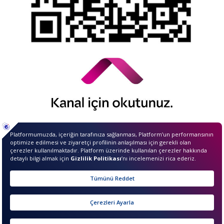
© 2026 QNB Invest,
QNB
iştirakidir.
Merhaba ben InvestIQ. Size
nasıl yardımcı olabilirim?
sıkcasorulan