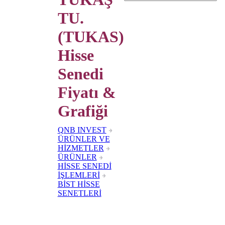
TU.
(TUKAS)
Hisse
Senedi
Fiyatı &
Grafiği
QNB INVEST
ÜRÜNLER VE
HİZMETLER
ÜRÜNLER
HİSSE SENEDİ
İŞLEMLERİ
BİST HİSSE
SENETLERİ