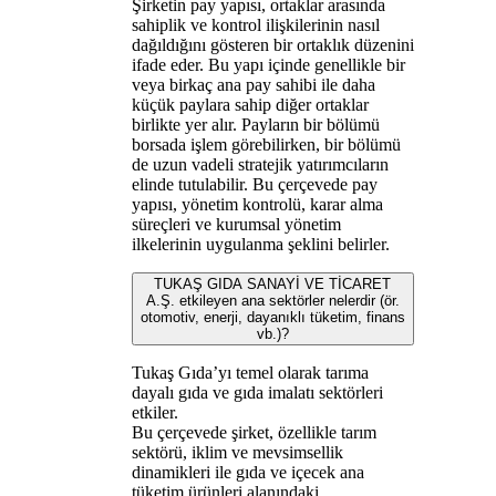
Şirketin pay yapısı, ortaklar arasında
sahiplik ve kontrol ilişkilerinin nasıl
dağıldığını gösteren bir ortaklık düzenini
ifade eder. Bu yapı içinde genellikle bir
veya birkaç ana pay sahibi ile daha
küçük paylara sahip diğer ortaklar
birlikte yer alır. Payların bir bölümü
borsada işlem görebilirken, bir bölümü
de uzun vadeli stratejik yatırımcıların
elinde tutulabilir. Bu çerçevede pay
yapısı, yönetim kontrolü, karar alma
süreçleri ve kurumsal yönetim
ilkelerinin uygulanma şeklini belirler.
TUKAŞ GIDA SANAYİ VE TİCARET
A.Ş. etkileyen ana sektörler nelerdir (ör.
otomotiv, enerji, dayanıklı tüketim, finans
vb.)?
Tukaş Gıda’yı temel olarak tarıma
dayalı gıda ve gıda imalatı sektörleri
etkiler.
Bu çerçevede şirket, özellikle tarım
sektörü, iklim ve mevsimsellik
dinamikleri ile gıda ve içecek ana
tüketim ürünleri alanındaki