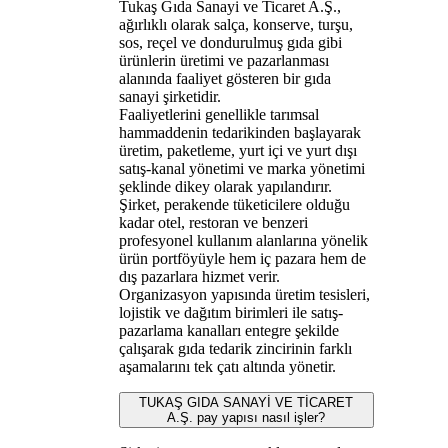
Tukaş Gıda Sanayi ve Ticaret A.Ş.,
ağırlıklı olarak salça, konserve, turşu,
sos, reçel ve dondurulmuş gıda gibi
ürünlerin üretimi ve pazarlanması
alanında faaliyet gösteren bir gıda
sanayi şirketidir.
Faaliyetlerini genellikle tarımsal
hammaddenin tedarikinden başlayarak
üretim, paketleme, yurt içi ve yurt dışı
satış-kanal yönetimi ve marka yönetimi
şeklinde dikey olarak yapılandırır.
Şirket, perakende tüketicilere olduğu
kadar otel, restoran ve benzeri
profesyonel kullanım alanlarına yönelik
ürün portföyüyle hem iç pazara hem de
dış pazarlara hizmet verir.
Organizasyon yapısında üretim tesisleri,
lojistik ve dağıtım birimleri ile satış-
pazarlama kanalları entegre şekilde
çalışarak gıda tedarik zincirinin farklı
aşamalarını tek çatı altında yönetir.
TUKAŞ GIDA SANAYİ VE TİCARET
A.Ş. pay yapısı nasıl işler?