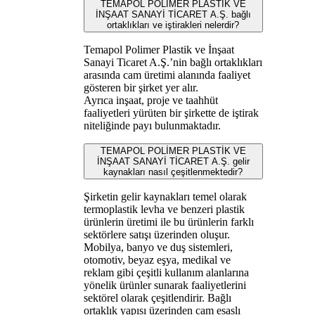
TEMAPOL POLİMER PLASTİK VE
İNŞAAT SANAYİ TİCARET A.Ş. bağlı
ortaklıkları ve iştirakleri nelerdir?
Temapol Polimer Plastik ve İnşaat
Sanayi Ticaret A.Ş.’nin bağlı ortaklıkları
arasında cam üretimi alanında faaliyet
gösteren bir şirket yer alır.
Ayrıca inşaat, proje ve taahhüt
faaliyetleri yürüten bir şirkette de iştirak
niteliğinde payı bulunmaktadır.
TEMAPOL POLİMER PLASTİK VE
İNŞAAT SANAYİ TİCARET A.Ş. gelir
kaynakları nasıl çeşitlenmektedir?
Şirketin gelir kaynakları temel olarak
termoplastik levha ve benzeri plastik
ürünlerin üretimi ile bu ürünlerin farklı
sektörlere satışı üzerinden oluşur.
Mobilya, banyo ve duş sistemleri,
otomotiv, beyaz eşya, medikal ve
reklam gibi çeşitli kullanım alanlarına
yönelik ürünler sunarak faaliyetlerini
sektörel olarak çeşitlendirir. Bağlı
ortaklık yapısı üzerinden cam esaslı