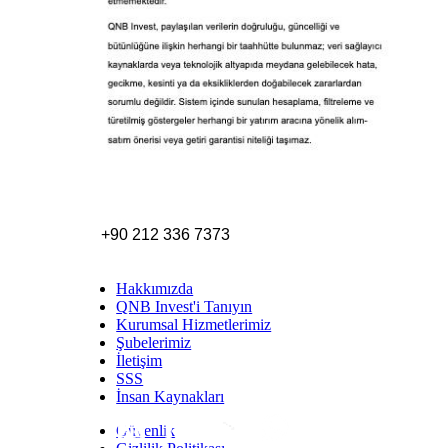
+90 212 336 7373
Hakkımızda
QNB Invest'i Tanıyın
Kurumsal Hizmetlerimiz
Şubelerimiz
İletişim
SSS
İnsan Kaynakları
Güvenlik
Inst
Face
Twitt
Link
Yout
Whatsapp