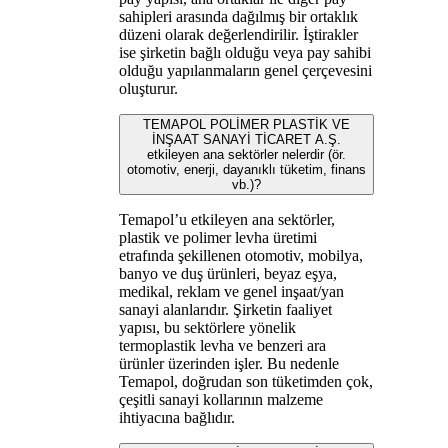
sahipleri arasında dağılmış bir ortaklık
düzeni olarak değerlendirilir. İştirakler
ise şirketin bağlı olduğu veya pay sahibi
olduğu yapılanmaların genel çerçevesini
oluşturur.
TEMAPOL POLİMER PLASTİK VE
İNŞAAT SANAYİ TİCARET A.Ş.
etkileyen ana sektörler nelerdir (ör.
otomotiv, enerji, dayanıklı tüketim, finans
vb.)?
Temapol’u etkileyen ana sektörler,
plastik ve polimer levha üretimi
etrafında şekillenen otomotiv, mobilya,
banyo ve duş ürünleri, beyaz eşya,
medikal, reklam ve genel inşaat/yan
sanayi alanlarıdır. Şirketin faaliyet
yapısı, bu sektörlere yönelik
termoplastik levha ve benzeri ara
ürünler üzerinden işler. Bu nedenle
Temapol, doğrudan son tüketimden çok,
çeşitli sanayi kollarının malzeme
ihtiyacına bağlıdır.