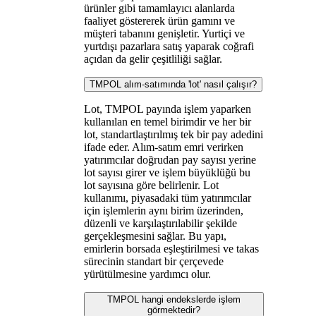
ürünler gibi tamamlayıcı alanlarda
faaliyet göstererek ürün gamını ve
müşteri tabanını genişletir. Yurtiçi ve
yurtdışı pazarlara satış yaparak coğrafi
açıdan da gelir çeşitliliği sağlar.
TMPOL alım-satımında 'lot' nasıl çalışır?
Lot, TMPOL payında işlem yaparken
kullanılan en temel birimdir ve her bir
lot, standartlaştırılmış tek bir pay adedini
ifade eder. Alım-satım emri verirken
yatırımcılar doğrudan pay sayısı yerine
lot sayısı girer ve işlem büyüklüğü bu
lot sayısına göre belirlenir. Lot
kullanımı, piyasadaki tüm yatırımcılar
için işlemlerin aynı birim üzerinden,
düzenli ve karşılaştırılabilir şekilde
gerçekleşmesini sağlar. Bu yapı,
emirlerin borsada eşleştirilmesi ve takas
sürecinin standart bir çerçevede
yürütülmesine yardımcı olur.
TMPOL hangi endekslerde işlem
görmektedir?