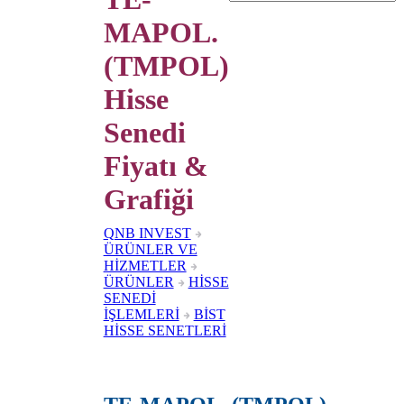
MAPOL.
(TMPOL)
Hisse
Senedi
Fiyatı &
Grafiği
QNB INVEST
ÜRÜNLER VE
HİZMETLER
ÜRÜNLER
HİSSE
SENEDİ
İŞLEMLERİ
BİST
HİSSE SENETLERİ