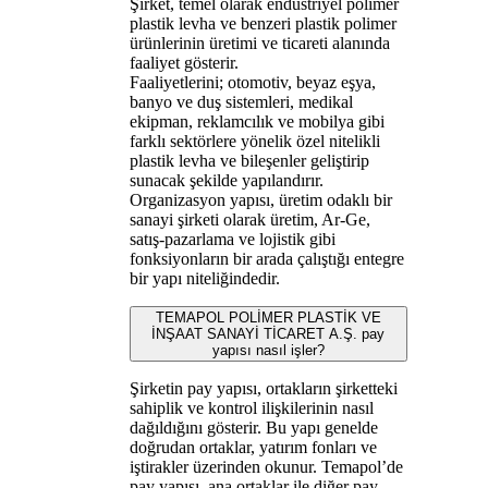
Şirket, temel olarak endüstriyel polimer
plastik levha ve benzeri plastik polimer
ürünlerinin üretimi ve ticareti alanında
faaliyet gösterir.
Faaliyetlerini; otomotiv, beyaz eşya,
banyo ve duş sistemleri, medikal
ekipman, reklamcılık ve mobilya gibi
farklı sektörlere yönelik özel nitelikli
plastik levha ve bileşenler geliştirip
sunacak şekilde yapılandırır.
Organizasyon yapısı, üretim odaklı bir
sanayi şirketi olarak üretim, Ar-Ge,
satış-pazarlama ve lojistik gibi
fonksiyonların bir arada çalıştığı entegre
bir yapı niteliğindedir.
TEMAPOL POLİMER PLASTİK VE
İNŞAAT SANAYİ TİCARET A.Ş. pay
yapısı nasıl işler?
Şirketin pay yapısı, ortakların şirketteki
sahiplik ve kontrol ilişkilerinin nasıl
dağıldığını gösterir. Bu yapı genelde
doğrudan ortaklar, yatırım fonları ve
iştirakler üzerinden okunur. Temapol’de
pay yapısı, ana ortaklar ile diğer pay