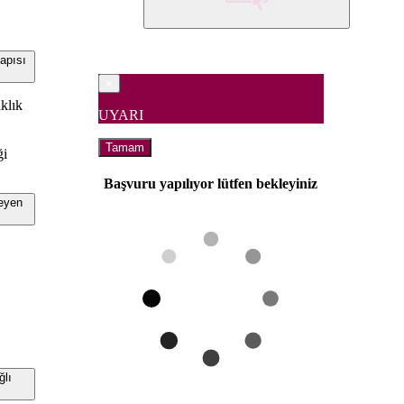
pısı
×
aklık
UYARI
Tamam
ği
Başvuru yapılıyor lütfen bekleyiniz
eyen
lı