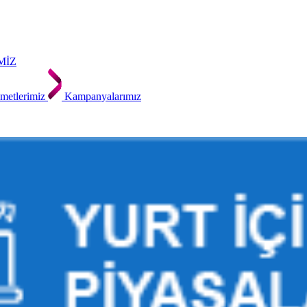
MİZ
metlerimiz
Kampanyalarımız