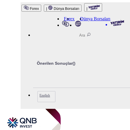
QNB Invest
Forex
|
Dünya Borsaları
|
Forex
Dünya Borsaları
Önerilen Sonuçlar(
)
English