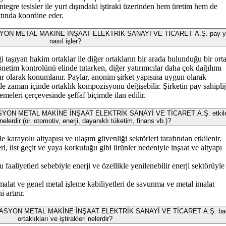
tegre tesisler ile yurt dışındaki iştiraki üzerinden hem üretim hem de
ltında koordine eder.
ON METAL MAKİNE İNŞAAT ELEKTRİK SANAYİ VE TİCARET A.Ş. pay ya
nasıl işler?
liği taşıyan hakim ortaklar ile diğer ortakların bir arada bulunduğu bir ort
netim kontrolünü elinde tutarken, diğer yatırımcılar daha çok dağılımı
klar olarak konumlanır. Paylar, anonim şirket yapısına uygun olarak
ede zaman içinde ortaklık kompozisyonu değişebilir. Şirketin pay sahipli
meleri çerçevesinde şeffaf biçimde ilan edilir.
ON METAL MAKİNE İNŞAAT ELEKTRİK SANAYİ VE TİCARET A.Ş. etkil
nelerdir (ör. otomotiv, enerji, dayanıklı tüketim, finans vb.)?
kle karayolu altyapısı ve ulaşım güvenliği sektörleri tarafından etkilenir.
ri, üst geçit ve yaya korkuluğu gibi ürünler nedeniyle inşaat ve altyapı
 faaliyetleri sebebiyle enerji ve özellikle yenilenebilir enerji sektörüyle
alat ve genel metal işleme kabiliyetleri de savunma ve metal imalat
 artırır.
SYON METAL MAKİNE İNŞAAT ELEKTRİK SANAYİ VE TİCARET A.Ş. bağ
ortaklıkları ve iştirakleri nelerdir?