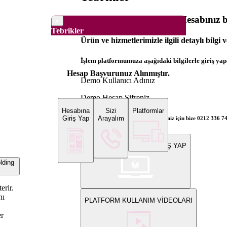
Dünya Borsaları Demo Hesabınız ba
×
Tebrikler
Ürün ve hizmetlerimizle ilgili detaylı bilgi 
İşlem platformumuza aşağıdaki bilgilerle giriş yapa
Hesap Başvurunuz Alınmıştır.
Demo Kullanıcı Adınız
Demo Hesap Şifreniz
Hesabına
Sizi
Platformlar
Giriş Yap
Arayalım
Bilgi ve gerçek hesap açılış talepleriniz için bize 0212 336 7
WEB PLATFORMUNA GİRİŞ YAP
ding
erir.
nı
PLATFORM KULLANIM VİDEOLARI
er