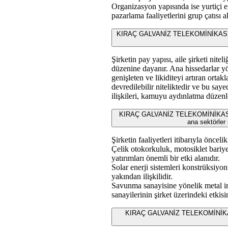
Organizasyon yapısında ise yurtiçi en
pazarlama faaliyetlerini grup çatısı a
KIRAÇ GALVANİZ TELEKOMİNİKASY
Şirketin pay yapısı, aile şirketi nite
düzenine dayanır. Ana hissedarlar yö
genişleten ve likiditeyi artıran orta
devredilebilir niteliktedir ve bu say
ilişkileri, kamuyu aydınlatma düzenle
KIRAÇ GALVANİZ TELEKOMİNİKASY
ana sektörler 
Şirketin faaliyetleri itibarıyla önceli
Çelik otokorkuluk, motosiklet bariye
yatırımları önemli bir etki alanıdır.
Solar enerji sistemleri konstrüksiyonu
yakından ilişkilidir.
Savunma sanayisine yönelik metal im
sanayilerinin şirket üzerindeki etkisini
KIRAÇ GALVANİZ TELEKOMİNİKA