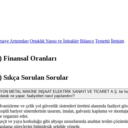
maye Artırımları
Ortaklık Yapısı ve İştirakler
Bilanço
Temettü
İletişim
Finansal Oranları
ıkça Sorulan Sorular
ON METAL MAKİNE İNŞAAT ELEKTRİK SANAYİ VE TİCARET A.Ş. bir hol
olarak ne yapar; faaliyetleri nasıl yapılandırır?
lvanizleme ve çelik yol güvenlik sistemleri üretimi alanında faaliyet göst
çeşitli bariyer sistemlerinin tasarım, imalat, galvaniz kaplama ve montajı
de organize eder.
t geçit ve yaya korkuluğu gibi altyapı unsurlarında anahtar teslim çözüml
ulama süreçlerini bütünleşik şekilde yönetir.