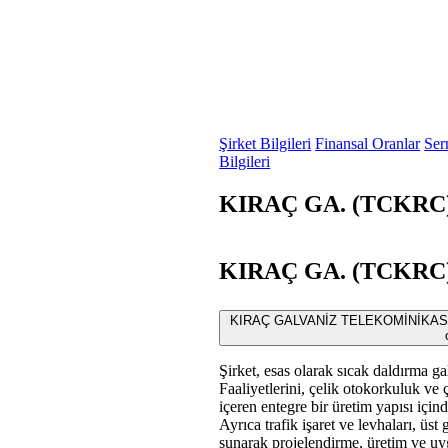
Şirket Bilgileri
Finansal Oranlar
Ser
Bilgileri
KIRAÇ GA. (TCKRC) 
KIRAÇ GA. (TCKRC) S
KIRAÇ GALVANİZ TELEKOMİNİKASY
Şirket, esas olarak sıcak daldırma ga
Faaliyetlerini, çelik otokorkuluk ve 
içeren entegre bir üretim yapısı için
Ayrıca trafik işaret ve levhaları, üs
sunarak projelendirme, üretim ve uyg