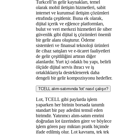
Turkcell’in gelir kaynakları, temel
olarak mobil iletişim hizmetleri, sabit
internet ve kurumsal iletişim çözümleri
etrafında çeşitlenir. Buna ek olarak,
dijital içerik ve eğlence platformları,
bulut ve veri merkezi hizmetleri ile siber
güvenlik gibi dijital iş çözümleri önemli
bir gelir alanı oluşturur. Ödeme
sistemleri ve finansal teknoloji ürünleri
ile cihaz satışları ve e-ticaret faaliyetleri
de gelir çeşitliliğini artıran diğer
alanlardır. Yurt içi odaklı bu yapı, belirli
ölçüde dijital servis ihracı ve iş
ortaklıklarıyla desteklenerek daha
dengeli bir gelir kompozisyonu hedefler.
TCELL alım-satımında 'lot' nasıl çalışır?
Lot, TCELL gibi paylarda işlem
yaparken her birinin borsada tanımlı
standart bir pay adedini temsil eden
birimdir. Yatırımcı alım-satım emrini
doğrudan lot üzerinden girer ve böylece
işlem gören pay miktarı pratik biçimde
ifade edilmiş olur. Lot kavramı, tek tek