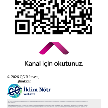
© 2026 QNB Invest,
QNB
iştirakidir.