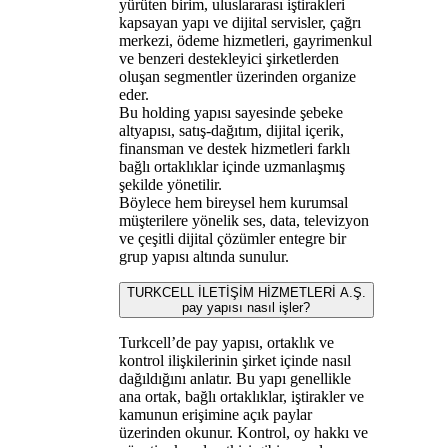
yürüten birim, uluslararası iştirakleri
kapsayan yapı ve dijital servisler, çağrı
merkezi, ödeme hizmetleri, gayrimenkul
ve benzeri destekleyici şirketlerden
oluşan segmentler üzerinden organize
eder.
Bu holding yapısı sayesinde şebeke
altyapısı, satış-dağıtım, dijital içerik,
finansman ve destek hizmetleri farklı
bağlı ortaklıklar içinde uzmanlaşmış
şekilde yönetilir.
Böylece hem bireysel hem kurumsal
müşterilere yönelik ses, data, televizyon
ve çeşitli dijital çözümler entegre bir
grup yapısı altında sunulur.
TURKCELL İLETİŞİM HİZMETLERİ A.Ş.
pay yapısı nasıl işler?
Turkcell’de pay yapısı, ortaklık ve
kontrol ilişkilerinin şirket içinde nasıl
dağıldığını anlatır. Bu yapı genellikle
ana ortak, bağlı ortaklıklar, iştirakler ve
kamunun erişimine açık paylar
üzerinden okunur. Kontrol, oy hakkı ve