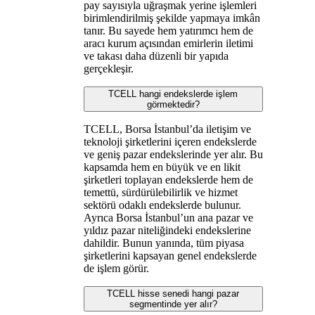
pay sayısıyla uğraşmak yerine işlemleri
birimlendirilmiş şekilde yapmaya imkân
tanır. Bu sayede hem yatırımcı hem de
aracı kurum açısından emirlerin iletimi
ve takası daha düzenli bir yapıda
gerçekleşir.
TCELL hangi endekslerde işlem
görmektedir?
TCELL, Borsa İstanbul’da iletişim ve
teknoloji şirketlerini içeren endekslerde
ve geniş pazar endekslerinde yer alır. Bu
kapsamda hem en büyük ve en likit
şirketleri toplayan endekslerde hem de
temettü, sürdürülebilirlik ve hizmet
sektörü odaklı endekslerde bulunur.
Ayrıca Borsa İstanbul’un ana pazar ve
yıldız pazar niteliğindeki endekslerine
dahildir. Bunun yanında, tüm piyasa
şirketlerini kapsayan genel endekslerde
de işlem görür.
TCELL hisse senedi hangi pazar
segmentinde yer alır?