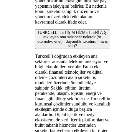
yönetim kurulu etkisi gibi unsurlar pay
yapısının işleyişini belirler. Bu nedenle
konu, şirketin sahiplik düzenini ve
yönetim üzerindeki etki alanını
kavramsal olarak ifade eder.
TURKCELL İLETİŞİM HİZMETLERİ A.Ş.
etkileyen ana sektörler nelerdir (ör.
otomotiv, enerji, dayanıklı tüketim, finans
vb.)?
Turkcell’i doğrudan etkileyen ana
sektörler arasında telekomünikasyon ve
bilgi teknolojileri yer alır. Buna ek
olarak, finansal teknolojiler ve dijital
ödeme çözümleri alanı şirketin iş
modelleri üzerinde önemli etkiye
sahiptir. Sağlık, eğitim, üretim,
perakende, ulaşım, lojistik, enerji ve
finans gibi dikey sektörler de Turkcell’in
kurumsal çözümler sunduğu ve karşılıklı
etkileşim içinde olduğu başlıca
alanlardır. Dijital içerik ve medya
ekosistemi de veri, içerik platformları ve
bulut tabanlı hizmetler üzerinden
şirketin faaliyetlerini etkileyen bir diğer