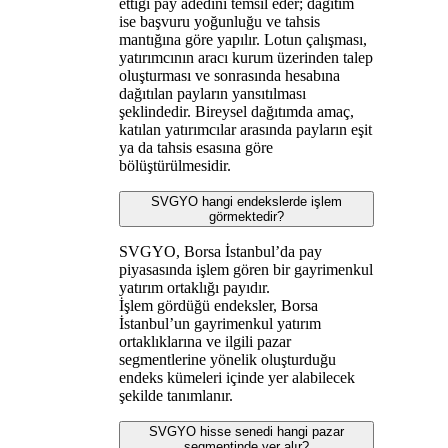
ettiği pay adedini temsil eder; dağıtım
ise başvuru yoğunluğu ve tahsis
mantığına göre yapılır. Lotun çalışması,
yatırımcının aracı kurum üzerinden talep
oluşturması ve sonrasında hesabına
dağıtılan payların yansıtılması
şeklindedir. Bireysel dağıtımda amaç,
katılan yatırımcılar arasında payların eşit
ya da tahsis esasına göre
bölüştürülmesidir.
SVGYO hangi endekslerde işlem
görmektedir?
SVGYO, Borsa İstanbul’da pay
piyasasında işlem gören bir gayrimenkul
yatırım ortaklığı payıdır.
İşlem gördüğü endeksler, Borsa
İstanbul’un gayrimenkul yatırım
ortaklıklarına ve ilgili pazar
segmentlerine yönelik oluşturduğu
endeks kümeleri içinde yer alabilecek
şekilde tanımlanır.
SVGYO hisse senedi hangi pazar
segmentinde yer alır?