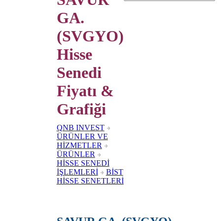
GA.
(SVGYO)
Hisse
Senedi
Fiyatı &
Grafiği
QNB INVEST
ÜRÜNLER VE
HİZMETLER
ÜRÜNLER
HİSSE SENEDİ
İŞLEMLERİ
BİST
HİSSE SENETLERİ