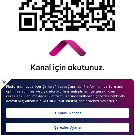
© 2026 QNB Invest,
QNB
iştirakidir.
Merhaba ben InvestIQ. Size
nasıl yardımcı olabilirim?