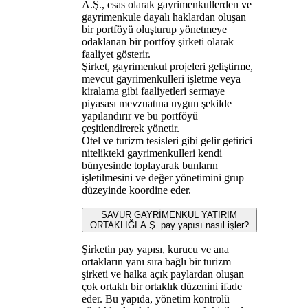
A.Ş., esas olarak gayrimenkullerden ve
gayrimenkule dayalı haklardan oluşan
bir portföyü oluşturup yönetmeye
odaklanan bir portföy şirketi olarak
faaliyet gösterir.
Şirket, gayrimenkul projeleri geliştirme,
mevcut gayrimenkulleri işletme veya
kiralama gibi faaliyetleri sermaye
piyasası mevzuatına uygun şekilde
yapılandırır ve bu portföyü
çeşitlendirerek yönetir.
Otel ve turizm tesisleri gibi gelir getirici
nitelikteki gayrimenkulleri kendi
bünyesinde toplayarak bunların
işletilmesini ve değer yönetimini grup
düzeyinde koordine eder.
SAVUR GAYRİMENKUL YATIRIM
ORTAKLIĞI A.Ş. pay yapısı nasıl işler?
Şirketin pay yapısı, kurucu ve ana
ortakların yanı sıra bağlı bir turizm
şirketi ve halka açık paylardan oluşan
çok ortaklı bir ortaklık düzenini ifade
eder. Bu yapıda, yönetim kontrolü