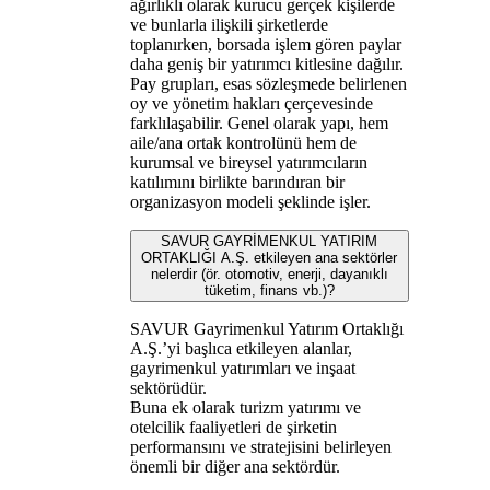
ağırlıklı olarak kurucu gerçek kişilerde
ve bunlarla ilişkili şirketlerde
toplanırken, borsada işlem gören paylar
daha geniş bir yatırımcı kitlesine dağılır.
Pay grupları, esas sözleşmede belirlenen
oy ve yönetim hakları çerçevesinde
farklılaşabilir. Genel olarak yapı, hem
aile/ana ortak kontrolünü hem de
kurumsal ve bireysel yatırımcıların
katılımını birlikte barındıran bir
organizasyon modeli şeklinde işler.
SAVUR GAYRİMENKUL YATIRIM
ORTAKLIĞI A.Ş. etkileyen ana sektörler
nelerdir (ör. otomotiv, enerji, dayanıklı
tüketim, finans vb.)?
SAVUR Gayrimenkul Yatırım Ortaklığı
A.Ş.’yi başlıca etkileyen alanlar,
gayrimenkul yatırımları ve inşaat
sektörüdür.
Buna ek olarak turizm yatırımı ve
otelcilik faaliyetleri de şirketin
performansını ve stratejisini belirleyen
önemli bir diğer ana sektördür.