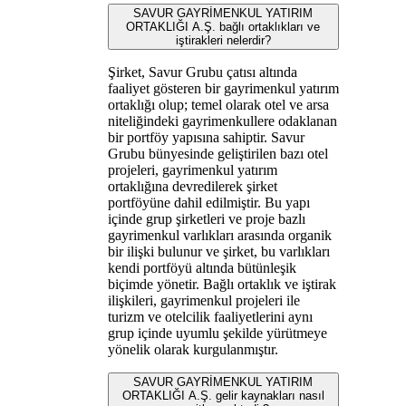
SAVUR GAYRİMENKUL YATIRIM
ORTAKLIĞI A.Ş. bağlı ortaklıkları ve
iştirakleri nelerdir?
Şirket, Savur Grubu çatısı altında
faaliyet gösteren bir gayrimenkul yatırım
ortaklığı olup; temel olarak otel ve arsa
niteliğindeki gayrimenkullere odaklanan
bir portföy yapısına sahiptir. Savur
Grubu bünyesinde geliştirilen bazı otel
projeleri, gayrimenkul yatırım
ortaklığına devredilerek şirket
portföyüne dahil edilmiştir. Bu yapı
içinde grup şirketleri ve proje bazlı
gayrimenkul varlıkları arasında organik
bir ilişki bulunur ve şirket, bu varlıkları
kendi portföyü altında bütünleşik
biçimde yönetir. Bağlı ortaklık ve iştirak
ilişkileri, gayrimenkul projeleri ile
turizm ve otelcilik faaliyetlerini aynı
grup içinde uyumlu şekilde yürütmeye
yönelik olarak kurgulanmıştır.
SAVUR GAYRİMENKUL YATIRIM
ORTAKLIĞI A.Ş. gelir kaynakları nasıl