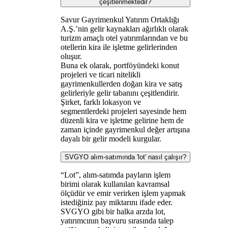
çeşitlenmektedir?
Savur Gayrimenkul Yatırım Ortaklığı
A.Ş.’nin gelir kaynakları ağırlıklı olarak
turizm amaçlı otel yatırımlarından ve bu
otellerin kira ile işletme gelirlerinden
oluşur.
Buna ek olarak, portföyündeki konut
projeleri ve ticari nitelikli
gayrimenkullerden doğan kira ve satış
gelirleriyle gelir tabanını çeşitlendirir.
Şirket, farklı lokasyon ve
segmentlerdeki projeleri sayesinde hem
düzenli kira ve işletme gelirine hem de
zaman içinde gayrimenkul değer artışına
dayalı bir gelir modeli kurgular.
SVGYO alım-satımında 'lot' nasıl çalışır?
“Lot”, alım-satımda payların işlem
birimi olarak kullanılan kavramsal
ölçüdür ve emir verirken işlem yapmak
istediğiniz pay miktarını ifade eder.
SVGYO gibi bir halka arzda lot,
yatırımcının başvuru sırasında talep