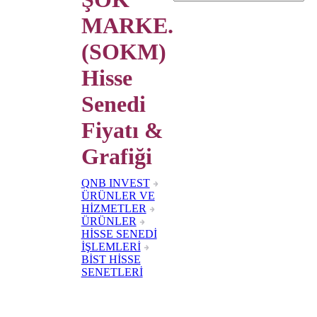
MARKE.
(SOKM)
Hisse
Senedi
Fiyatı &
Grafiği
QNB INVEST
ÜRÜNLER VE
HİZMETLER
ÜRÜNLER
HİSSE SENEDİ
İŞLEMLERİ
BİST HİSSE
SENETLERİ