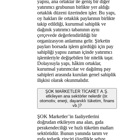
yapısı, ana ortaklar ile geniş bir diğer
yatırımcı grubunun birlikte yer aldığı
ortaklık düzeni üzerinden işler. Bu yapı,
oy hakları ile ortaklık paylarının birlikte
takip edildiği, kurumsal sahiplik ve
dağınık yatırımcı tabanının aynı
çerçevede değerlendirildiği bir
organizasyon anlamına gelir. Şirketin
payları borsada işlem gördüğü için pay
sahipliği yapısı zaman içinde yatırımcı
işlemleriyle değişebilen bir nitelik taşır.
Dolayısıyla yapı, hâkim ortaklar,
kurumsal yatırımcılar ve dağılmış pay
sahipleri arasında kurulan genel sahiplik
ilişkisi olarak okunmalıdır.
ŞOK MARKETLER TİCARET A.Ş.
etkileyen ana sektörler nelerdir (ör.
otomotiv, enerji, dayanıklı tüketim, finans
vb.)?
ŞOK Marketler’in faaliyetlerini
doğrudan etkileyen ana alan, gıda
perakendeciliği ve hızlı tüketim malları
sektörüdür. Bunun yanında tarım ve
gıda tedarik zinciri (özellikle sebze,