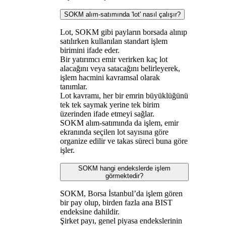
SOKM alım-satımında 'lot' nasıl çalışır?
Lot, SOKM gibi payların borsada alınıp
satılırken kullanılan standart işlem
birimini ifade eder.
Bir yatırımcı emir verirken kaç lot
alacağını veya satacağını belirleyerek,
işlem hacmini kavramsal olarak
tanımlar.
Lot kavramı, her bir emrin büyüklüğünü
tek tek saymak yerine tek birim
üzerinden ifade etmeyi sağlar.
SOKM alım-satımında da işlem, emir
ekranında seçilen lot sayısına göre
organize edilir ve takas süreci buna göre
işler.
SOKM hangi endekslerde işlem
görmektedir?
SOKM, Borsa İstanbul’da işlem gören
bir pay olup, birden fazla ana BIST
endeksine dahildir.
Şirket payı, genel piyasa endekslerinin