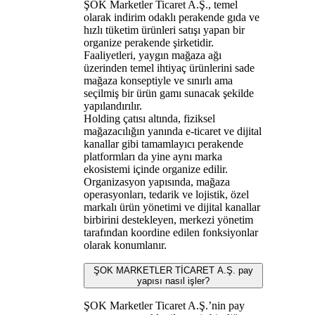
ŞOK Marketler Ticaret A.Ş., temel
olarak indirim odaklı perakende gıda ve
hızlı tüketim ürünleri satışı yapan bir
organize perakende şirketidir.
Faaliyetleri, yaygın mağaza ağı
üzerinden temel ihtiyaç ürünlerini sade
mağaza konseptiyle ve sınırlı ama
seçilmiş bir ürün gamı sunacak şekilde
yapılandırılır.
Holding çatısı altında, fiziksel
mağazacılığın yanında e-ticaret ve dijital
kanallar gibi tamamlayıcı perakende
platformları da yine aynı marka
ekosistemi içinde organize edilir.
Organizasyon yapısında, mağaza
operasyonları, tedarik ve lojistik, özel
markalı ürün yönetimi ve dijital kanallar
birbirini destekleyen, merkezi yönetim
tarafından koordine edilen fonksiyonlar
olarak konumlanır.
ŞOK MARKETLER TİCARET A.Ş. pay
yapısı nasıl işler?
ŞOK Marketler Ticaret A.Ş.’nin pay