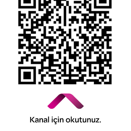
Kişisel Verilerin Korunması
YTM - Zamanaşımına Uğrayacak Emanet ve
Alacaklar
Kamuyu Aydınlatma Esaslarına İlişkin Duyuru