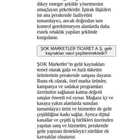
dikey entegre şekilde yönetmesini
amaçlayan şirketlerdir. İştirak ilişkileri
ise ana perakende faaliyetini
tamamlayıcı, ancak doğrudan tam
kontrol gerektirmeyen alanlarda daha
esnek ortaklık yapıları şeklinde
kurgulanır.
ŞOK MARKETLER TİCARET A.Ş. gelir
kaynakları nasıl çeşitlenmektedir?
ŞOK Marketler’in gelir kaynakları
temel olarak gıda ve hızlı tüketim
ürünlerinin perakende satışına dayanır.
Buna ek olarak, özel marka ürünler,
kampanya ve sadakat programları
üzerinden sağlanan katma değerli
satışlar önemli rol oynar. Mağaza içi ve
kasaya yakın alanlarda sunulan
tamamlayıcı ürün ve hizmetler de gelir
çeşitliliğine katkı sağlar. Ayrıca dijital
kanallar ve çeşitli iş birlikleri üzerinden
yapılan satış ve hizmetler, perakende
gelir yapısını destekleyici nitelikte ek
kaynaklar oluşturur.