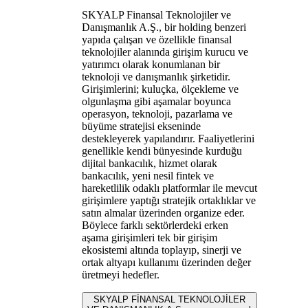
SKYALP Finansal Teknolojiler ve
Danışmanlık A.Ş., bir holding benzeri
yapıda çalışan ve özellikle finansal
teknolojiler alanında girişim kurucu ve
yatırımcı olarak konumlanan bir
teknoloji ve danışmanlık şirketidir.
Girişimlerini; kuluçka, ölçekleme ve
olgunlaşma gibi aşamalar boyunca
operasyon, teknoloji, pazarlama ve
büyüme stratejisi ekseninde
destekleyerek yapılandırır. Faaliyetlerini
genellikle kendi bünyesinde kurduğu
dijital bankacılık, hizmet olarak
bankacılık, yeni nesil fintek ve
hareketlilik odaklı platformlar ile mevcut
girişimlere yaptığı stratejik ortaklıklar ve
satın almalar üzerinden organize eder.
Böylece farklı sektörlerdeki erken
aşama girişimleri tek bir girişim
ekosistemi altında toplayıp, sinerji ve
ortak altyapı kullanımı üzerinden değer
üretmeyi hedefler.
SKYALP FİNANSAL TEKNOLOJİLER