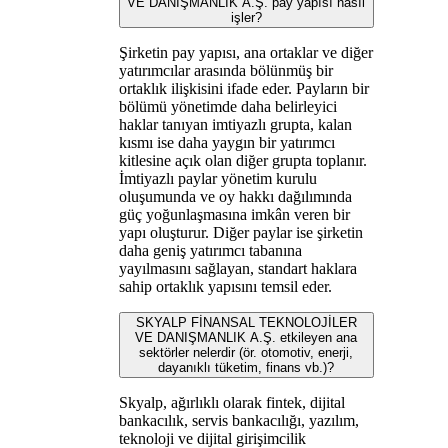
VE DANIŞMANLIK A.Ş. pay yapısı nasıl
işler?
Şirketin pay yapısı, ana ortaklar ve diğer
yatırımcılar arasında bölünmüş bir
ortaklık ilişkisini ifade eder. Payların bir
bölümü yönetimde daha belirleyici
haklar tanıyan imtiyazlı grupta, kalan
kısmı ise daha yaygın bir yatırımcı
kitlesine açık olan diğer grupta toplanır.
İmtiyazlı paylar yönetim kurulu
oluşumunda ve oy hakkı dağılımında
güç yoğunlaşmasına imkân veren bir
yapı oluşturur. Diğer paylar ise şirketin
daha geniş yatırımcı tabanına
yayılmasını sağlayan, standart haklara
sahip ortaklık yapısını temsil eder.
SKYALP FİNANSAL TEKNOLOJİLER
VE DANIŞMANLIK A.Ş. etkileyen ana
sektörler nelerdir (ör. otomotiv, enerji,
dayanıklı tüketim, finans vb.)?
Skyalp, ağırlıklı olarak fintek, dijital
bankacılık, servis bankacılığı, yazılım,
teknoloji ve dijital girişimcilik