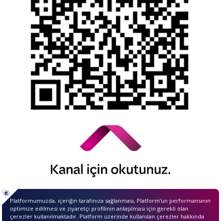
Alacaklar
Kamuyu Aydınlatma Esaslarına İlişkin Duyuru
© 2026 QNB Invest,
QNB
iştirakidir.