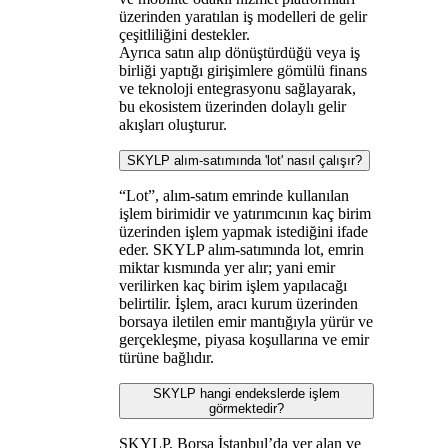
üzerinden yaratılan iş modelleri de gelir
çeşitliliğini destekler.
Ayrıca satın alıp dönüştürdüğü veya iş
birliği yaptığı girişimlere gömülü finans
ve teknoloji entegrasyonu sağlayarak,
bu ekosistem üzerinden dolaylı gelir
akışları oluşturur.
SKYLP alım-satımında 'lot' nasıl çalışır?
“Lot”, alım-satım emrinde kullanılan
işlem birimidir ve yatırımcının kaç birim
üzerinden işlem yapmak istediğini ifade
eder. SKYLP alım-satımında lot, emrin
miktar kısmında yer alır; yani emir
verilirken kaç birim işlem yapılacağı
belirtilir. İşlem, aracı kurum üzerinden
borsaya iletilen emir mantığıyla yürür ve
gerçekleşme, piyasa koşullarına ve emir
türüne bağlıdır.
SKYLP hangi endekslerde işlem
görmektedir?
SKYLP, Borsa İstanbul’da yer alan ve