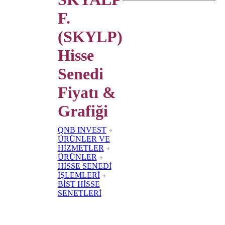
F.
(SKYLP)
Hisse
Senedi
Fiyatı &
Grafiği
QNB INVEST
ÜRÜNLER VE
HİZMETLER
ÜRÜNLER
HİSSE SENEDİ
İŞLEMLERİ
BİST HİSSE
SENETLERİ