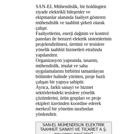
SAN-EL Mühendislik, bir holdingten
ziyade elektrikli bileşenler ve
ekipmanlar alanında faaliyet gösteren
mühendislik ve taahhüt şirketi olarak
çalışır.
Faaliyetlerini, enerji dağıtım ve kontrol
panoları ile benzeri elektrik sistemlerinin
projelendirilmesi, üretimi ve tesislere
yönelik taahhüt hizmetleri etrafında
yapılandırır.
Organizasyon yapısında, tasarım,
mühendislik, imalat ve saha
uygulamalarını birbirini tamamlayan
bölümler halinde yürüten, proje bazlı
çalışan bir yapıya sahiptir.
Ayrıca, farklı sanayi ve hizmet
sektörlerindeki tesislere yönelik
çözümlerini, ürün grupları ve proje
ekipleri üzerinden koordine ederek
merkezî bir yönetim tarafından
yönlendirir.
SAN-EL MÜHENDİSLİK ELEKTRİK
TAAHHÜT SANAYİ VE TİCARET A.Ş.
pay yapısı nasıl işler?