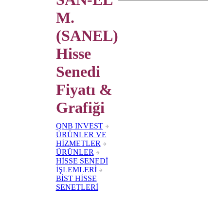
M.
(SANEL)
Hisse
Senedi
Fiyatı &
Grafiği
QNB INVEST
ÜRÜNLER VE
HİZMETLER
ÜRÜNLER
HİSSE SENEDİ
İŞLEMLERİ
BİST HİSSE
SENETLERİ