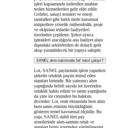
işleri kapsamında üstlenilen anahtar
teslim hizmetlerden gelir elde edilir.
Gelirler, sanayi tesisleri ve enerji
santralleri gibi farklı türde kurumsal
müşterilere yönelik mühendislik, proje
ve ekipman tedariki faaliyetleri
üzerinden çeşitlenir. Şirket ayrıca
iştirakleri aracılığıyla ana faaliyet alanı
dışındaki sektörlerden de dolaylı gelir
akışı yaratabilecek bir yapıya sahiptir.
SANEL alım-satımında 'lot' nasıl çalışır?
Lot, SANEL paylarında işlem yaparken
şirketin ortaklık payını temsil eden
standart birimdir. Bir yatırımcı alım
yaptığında belirli sayıda lot üzerinden
ortaklık hakkı edinir ve satım yaptığında
da yine lot cinsinden bu hakkını
devreder. Lot, emir ekranında hem alım
hem satım emrinin büyüklüğünü
gösteren temel kavramsal ölçüdür. Bu
yapı, SANEL dahil tüm pay
senetlerinde alım-satımın ortak ve
standart birim üzerinden yürütülmesini