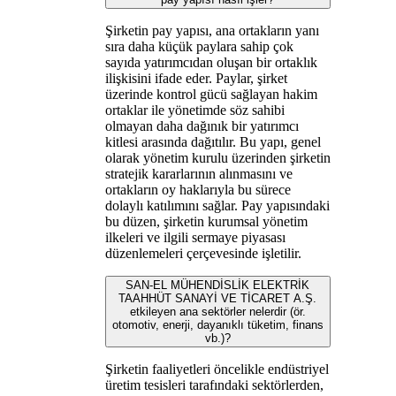
Şirketin pay yapısı, ana ortakların yanı
sıra daha küçük paylara sahip çok
sayıda yatırımcıdan oluşan bir ortaklık
ilişkisini ifade eder. Paylar, şirket
üzerinde kontrol gücü sağlayan hakim
ortaklar ile yönetimde söz sahibi
olmayan daha dağınık bir yatırımcı
kitlesi arasında dağıtılır. Bu yapı, genel
olarak yönetim kurulu üzerinden şirketin
stratejik kararlarının alınmasını ve
ortakların oy haklarıyla bu sürece
dolaylı katılımını sağlar. Pay yapısındaki
bu düzen, şirketin kurumsal yönetim
ilkeleri ve ilgili sermaye piyasası
düzenlemeleri çerçevesinde işletilir.
SAN-EL MÜHENDİSLİK ELEKTRİK
TAAHHÜT SANAYİ VE TİCARET A.Ş.
etkileyen ana sektörler nelerdir (ör.
otomotiv, enerji, dayanıklı tüketim, finans
vb.)?
Şirketin faaliyetleri öncelikle endüstriyel
üretim tesisleri tarafındaki sektörlerden,