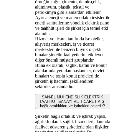
örneğin kağıt, çimento, demir-çelik,
alüminyum, plastik, tekstil ve
petrokimya gibi alanlardan etkilenir.
Ayrıca enerji ve maden odaklı tesisler ile
enerji santrallerine yönelik elektrik pano
ve taahhüt işleri de şirket için temel etki
alanıdır.
Hizmet ve ticaret tarafında ise oteller,
alışveriş merkezleri, iş ve ticaret
merkezleri ile benzeri büyük ölçekli
binalar şirketin faaliyetlerini etkileyen
diğer önemli müşteri gruplarıdır.
Buna ek olarak, sağlık, kamu ve konut
alanlarında yer alan hastaneler, devlet
binaları ve toplu konut projeleri de
şirketin iş hacmini şekillendiren
sektörler arasındadır.
SAN-EL MÜHENDİSLİK ELEKTRİK
TAAHHÜT SANAYİ VE TİCARET A.Ş.
bağlı ortaklıkları ve iştirakleri nelerdir?
Şirketin bağlı ortaklık ve iştirak yapısı,
ağırlıklı olarak sağlık hizmetleri alanında
faaliyet gösteren şirketlerle olan ilişkiler