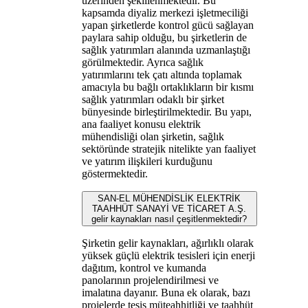
üzerinden şekillenmektedir. Bu
kapsamda diyaliz merkezi işletmeciliği
yapan şirketlerde kontrol gücü sağlayan
paylara sahip olduğu, bu şirketlerin de
sağlık yatırımları alanında uzmanlaştığı
görülmektedir. Ayrıca sağlık
yatırımlarını tek çatı altında toplamak
amacıyla bu bağlı ortaklıkların bir kısmı
sağlık yatırımları odaklı bir şirket
bünyesinde birleştirilmektedir. Bu yapı,
ana faaliyet konusu elektrik
mühendisliği olan şirketin, sağlık
sektöründe stratejik nitelikte yan faaliyet
ve yatırım ilişkileri kurduğunu
göstermektedir.
SAN-EL MÜHENDİSLİK ELEKTRİK
TAAHHÜT SANAYİ VE TİCARET A.Ş.
gelir kaynakları nasıl çeşitlenmektedir?
Şirketin gelir kaynakları, ağırlıklı olarak
yüksek güçlü elektrik tesisleri için enerji
dağıtım, kontrol ve kumanda
panolarının projelendirilmesi ve
imalatına dayanır. Buna ek olarak, bazı
projelerde tesis müteahhitliği ve taahhüt