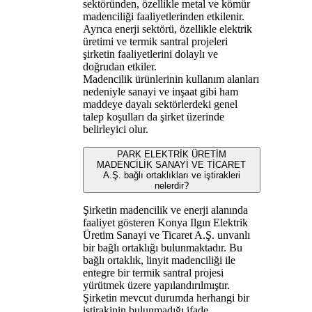
sektöründen, özellikle metal ve kömür
madenciliği faaliyetlerinden etkilenir.
Ayrıca enerji sektörü, özellikle elektrik
üretimi ve termik santral projeleri
şirketin faaliyetlerini dolaylı ve
doğrudan etkiler.
Madencilik ürünlerinin kullanım alanları
nedeniyle sanayi ve inşaat gibi ham
maddeye dayalı sektörlerdeki genel
talep koşulları da şirket üzerinde
belirleyici olur.
PARK ELEKTRİK ÜRETİM
MADENCİLİK SANAYİ VE TİCARET
A.Ş. bağlı ortaklıkları ve iştirakleri
nelerdir?
Şirketin madencilik ve enerji alanında
faaliyet gösteren Konya Ilgın Elektrik
Üretim Sanayi ve Ticaret A.Ş. unvanlı
bir bağlı ortaklığı bulunmaktadır. Bu
bağlı ortaklık, linyit madenciliği ile
entegre bir termik santral projesi
yürütmek üzere yapılandırılmıştır.
Şirketin mevcut durumda herhangi bir
iştirakinin bulunmadığı ifade