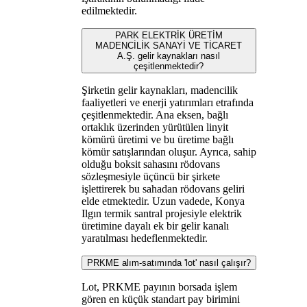
edilmektedir.
PARK ELEKTRİK ÜRETİM
MADENCİLİK SANAYİ VE TİCARET
A.Ş. gelir kaynakları nasıl
çeşitlenmektedir?
Şirketin gelir kaynakları, madencilik
faaliyetleri ve enerji yatırımları etrafında
çeşitlenmektedir. Ana eksen, bağlı
ortaklık üzerinden yürütülen linyit
kömürü üretimi ve bu üretime bağlı
kömür satışlarından oluşur. Ayrıca, sahip
olduğu boksit sahasını rödovans
sözleşmesiyle üçüncü bir şirkete
işlettirerek bu sahadan rödovans geliri
elde etmektedir. Uzun vadede, Konya
Ilgın termik santral projesiyle elektrik
üretimine dayalı ek bir gelir kanalı
yaratılması hedeflenmektedir.
PRKME alım-satımında 'lot' nasıl çalışır?
Lot, PRKME payının borsada işlem
gören en küçük standart pay birimini