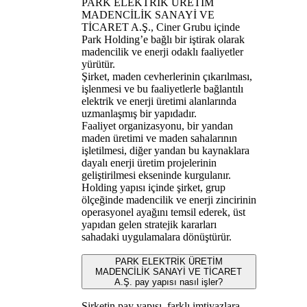
PARK ELEKTRİK ÜRETİM
MADENCİLİK SANAYİ VE
TİCARET A.Ş., Ciner Grubu içinde
Park Holding’e bağlı bir iştirak olarak
madencilik ve enerji odaklı faaliyetler
yürütür.
Şirket, maden cevherlerinin çıkarılması,
işlenmesi ve bu faaliyetlerle bağlantılı
elektrik ve enerji üretimi alanlarında
uzmanlaşmış bir yapıdadır.
Faaliyet organizasyonu, bir yandan
maden üretimi ve maden sahalarının
işletilmesi, diğer yandan bu kaynaklara
dayalı enerji üretim projelerinin
geliştirilmesi ekseninde kurgulanır.
Holding yapısı içinde şirket, grup
ölçeğinde madencilik ve enerji zincirinin
operasyonel ayağını temsil ederek, üst
yapıdan gelen stratejik kararları
sahadaki uygulamalara dönüştürür.
PARK ELEKTRİK ÜRETİM
MADENCİLİK SANAYİ VE TİCARET
A.Ş. pay yapısı nasıl işler?
Şirketin pay yapısı, farklı imtiyazlara