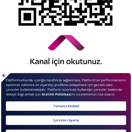
© 2026 QNB Invest,
QNB
iştirakidir.
Merhaba ben InvestIQ. Size
nasıl yardımcı olabilirim?
sıkcasorulan