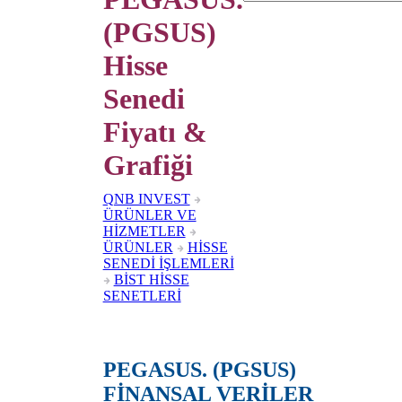
(PGSUS)
Hisse
Senedi
Fiyatı &
Grafiği
QNB INVEST
ÜRÜNLER VE
HİZMETLER
ÜRÜNLER
HİSSE
SENEDİ İŞLEMLERİ
BİST HİSSE
SENETLERİ
PEGASUS. (PGSUS)
FİNANSAL VERİLER