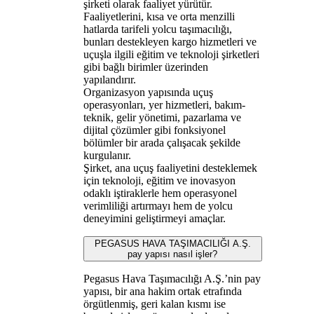
şirketi olarak faaliyet yürütür.
Faaliyetlerini, kısa ve orta menzilli
hatlarda tarifeli yolcu taşımacılığı,
bunları destekleyen kargo hizmetleri ve
uçuşla ilgili eğitim ve teknoloji şirketleri
gibi bağlı birimler üzerinden
yapılandırır.
Organizasyon yapısında uçuş
operasyonları, yer hizmetleri, bakım-
teknik, gelir yönetimi, pazarlama ve
dijital çözümler gibi fonksiyonel
bölümler bir arada çalışacak şekilde
kurgulanır.
Şirket, ana uçuş faaliyetini desteklemek
için teknoloji, eğitim ve inovasyon
odaklı iştiraklerle hem operasyonel
verimliliği artırmayı hem de yolcu
deneyimini geliştirmeyi amaçlar.
PEGASUS HAVA TAŞIMACILIĞI A.Ş.
pay yapısı nasıl işler?
Pegasus Hava Taşımacılığı A.Ş.’nin pay
yapısı, bir ana hakim ortak etrafında
örgütlenmiş, geri kalan kısmı ise