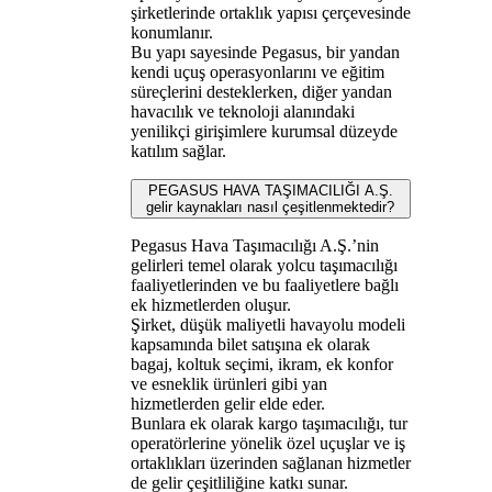
şirketlerinde ortaklık yapısı çerçevesinde
konumlanır.
Bu yapı sayesinde Pegasus, bir yandan
kendi uçuş operasyonlarını ve eğitim
süreçlerini desteklerken, diğer yandan
havacılık ve teknoloji alanındaki
yenilikçi girişimlere kurumsal düzeyde
katılım sağlar.
PEGASUS HAVA TAŞIMACILIĞI A.Ş.
gelir kaynakları nasıl çeşitlenmektedir?
Pegasus Hava Taşımacılığı A.Ş.’nin
gelirleri temel olarak yolcu taşımacılığı
faaliyetlerinden ve bu faaliyetlere bağlı
ek hizmetlerden oluşur.
Şirket, düşük maliyetli havayolu modeli
kapsamında bilet satışına ek olarak
bagaj, koltuk seçimi, ikram, ek konfor
ve esneklik ürünleri gibi yan
hizmetlerden gelir elde eder.
Bunlara ek olarak kargo taşımacılığı, tur
operatörlerine yönelik özel uçuşlar ve iş
ortaklıkları üzerinden sağlanan hizmetler
de gelir çeşitliliğine katkı sunar.