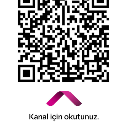
Kişisel Verilerin Korunması
YTM - Zamanaşımına Uğrayacak Emanet ve
Alacaklar
Kamuyu Aydınlatma Esaslarına İlişkin Duyuru