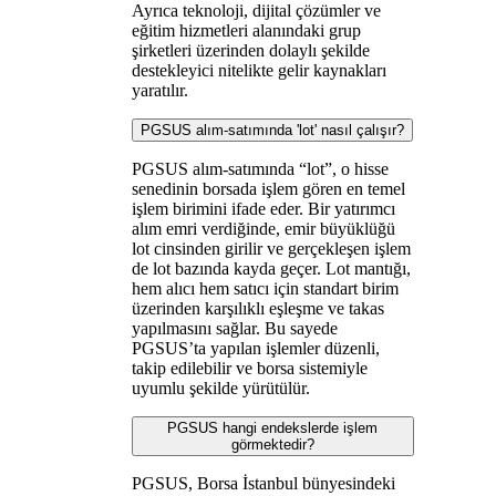
Ayrıca teknoloji, dijital çözümler ve
eğitim hizmetleri alanındaki grup
şirketleri üzerinden dolaylı şekilde
destekleyici nitelikte gelir kaynakları
yaratılır.
PGSUS alım-satımında 'lot' nasıl çalışır?
PGSUS alım-satımında “lot”, o hisse
senedinin borsada işlem gören en temel
işlem birimini ifade eder. Bir yatırımcı
alım emri verdiğinde, emir büyüklüğü
lot cinsinden girilir ve gerçekleşen işlem
de lot bazında kayda geçer. Lot mantığı,
hem alıcı hem satıcı için standart birim
üzerinden karşılıklı eşleşme ve takas
yapılmasını sağlar. Bu sayede
PGSUS’ta yapılan işlemler düzenli,
takip edilebilir ve borsa sistemiyle
uyumlu şekilde yürütülür.
PGSUS hangi endekslerde işlem
görmektedir?
PGSUS, Borsa İstanbul bünyesindeki