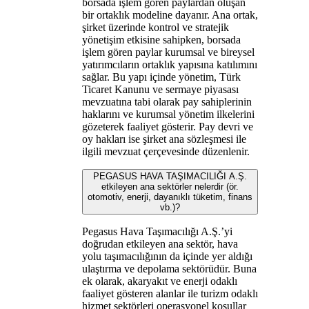
borsada işlem gören paylardan oluşan
bir ortaklık modeline dayanır. Ana ortak,
şirket üzerinde kontrol ve stratejik
yönetişim etkisine sahipken, borsada
işlem gören paylar kurumsal ve bireysel
yatırımcıların ortaklık yapısına katılımını
sağlar. Bu yapı içinde yönetim, Türk
Ticaret Kanunu ve sermaye piyasası
mevzuatına tabi olarak pay sahiplerinin
haklarını ve kurumsal yönetim ilkelerini
gözeterek faaliyet gösterir. Pay devri ve
oy hakları ise şirket ana sözleşmesi ile
ilgili mevzuat çerçevesinde düzenlenir.
PEGASUS HAVA TAŞIMACILIĞI A.Ş.
etkileyen ana sektörler nelerdir (ör.
otomotiv, enerji, dayanıklı tüketim, finans
vb.)?
Pegasus Hava Taşımacılığı A.Ş.’yi
doğrudan etkileyen ana sektör, hava
yolu taşımacılığının da içinde yer aldığı
ulaştırma ve depolama sektörüdür. Buna
ek olarak, akaryakıt ve enerji odaklı
faaliyet gösteren alanlar ile turizm odaklı
hizmet sektörleri operasyonel koşullar