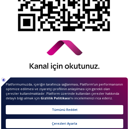
© 2026 QNB Invest,
QNB
iştirakidir.
Merhaba ben InvestIQ. Size
nasıl yardımcı olabilirim?