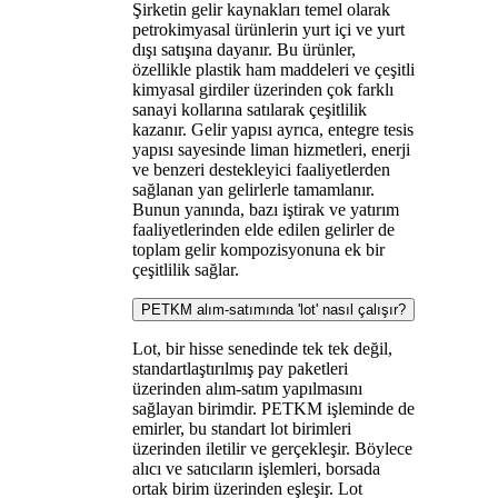
Şirketin gelir kaynakları temel olarak
petrokimyasal ürünlerin yurt içi ve yurt
dışı satışına dayanır. Bu ürünler,
özellikle plastik ham maddeleri ve çeşitli
kimyasal girdiler üzerinden çok farklı
sanayi kollarına satılarak çeşitlilik
kazanır. Gelir yapısı ayrıca, entegre tesis
yapısı sayesinde liman hizmetleri, enerji
ve benzeri destekleyici faaliyetlerden
sağlanan yan gelirlerle tamamlanır.
Bunun yanında, bazı iştirak ve yatırım
faaliyetlerinden elde edilen gelirler de
toplam gelir kompozisyonuna ek bir
çeşitlilik sağlar.
PETKM alım-satımında 'lot' nasıl çalışır?
Lot, bir hisse senedinde tek tek değil,
standartlaştırılmış pay paketleri
üzerinden alım-satım yapılmasını
sağlayan birimdir. PETKM işleminde de
emirler, bu standart lot birimleri
üzerinden iletilir ve gerçekleşir. Böylece
alıcı ve satıcıların işlemleri, borsada
ortak birim üzerinden eşleşir. Lot