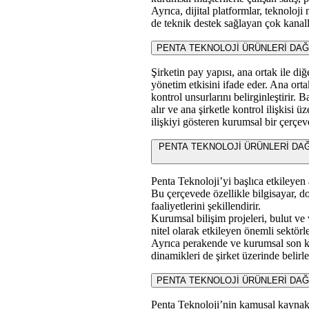
Ayrıca, dijital platformlar, teknoloj
de teknik destek sağlayan çok kanall
PENTA TEKNOLOJİ ÜRÜNLERİ DAĞITIM
Şirketin pay yapısı, ana ortak ile di
yönetim etkisini ifade eder. Ana ort
kontrol unsurlarını belirginleştirir. B
alır ve ana şirketle kontrol ilişkisi
ilişkiyi gösteren kurumsal bir çerçeve
PENTA TEKNOLOJİ ÜRÜNLERİ DAĞITIM T
Penta Teknoloji’yi başlıca etkileyen a
Bu çerçevede özellikle bilgisayar, don
faaliyetlerini şekillendirir.
Kurumsal bilişim projeleri, bulut ve 
nitel olarak etkileyen önemli sektörle
Ayrıca perakende ve kurumsal son kul
dinamikleri de şirket üzerinde belirle
PENTA TEKNOLOJİ ÜRÜNLERİ DAĞITIM T
Penta Teknoloji’nin kamusal kaynakla