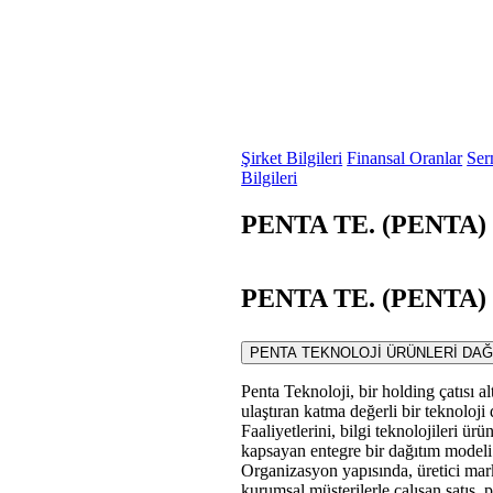
Şirket Bilgileri
Finansal Oranlar
Ser
Bilgileri
PENTA TE. (PENTA) F
PENTA TE. (PENTA) S
PENTA TEKNOLOJİ ÜRÜNLERİ DAĞITIM Tİ
Penta Teknoloji, bir holding çatısı al
ulaştıran katma değerli bir teknoloji d
Faaliyetlerini, bilgi teknolojileri ürü
kapsayan entegre bir dağıtım modeli 
Organizasyon yapısında, üretici markal
kurumsal müşterilerle çalışan satış, p