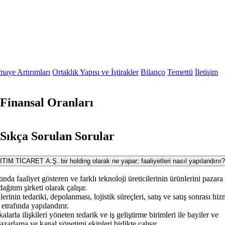
maye Artırımları
Ortaklık Yapısı ve İştirakler
Bilanço
Temettü
İletişim
inansal Oranları
ıkça Sorulan Sorular
CARET A.Ş. bir holding olarak ne yapar; faaliyetleri nasıl yapılandırır
tında faaliyet gösteren ve farklı teknoloji üreticilerinin ürünlerini pazara
ağıtım şirketi olarak çalışır.
nlerinin tedariki, depolanması, lojistik süreçleri, satış ve satış sonrası hiz
etrafında yapılandırır.
arla ilişkileri yöneten tedarik ve iş geliştirme birimleri ile bayiler ve
azarlama ve kanal yönetimi ekipleri birlikte çalışır.