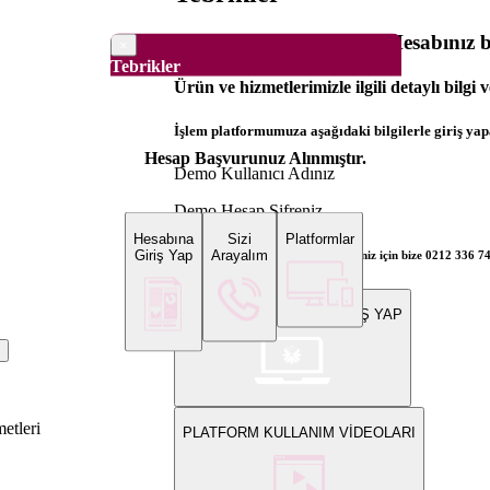
Dünya Borsaları Demo Hesabınız ba
×
Tebrikler
Ürün ve hizmetlerimizle ilgili detaylı bilgi 
İşlem platformumuza aşağıdaki bilgilerle giriş yapa
Hesap Başvurunuz Alınmıştır.
Demo Kullanıcı Adınız
Demo Hesap Şifreniz
Hesabına
Sizi
Platformlar
Giriş Yap
Arayalım
Bilgi ve gerçek hesap açılış talepleriniz için bize 0212 336 7
WEB PLATFORMUNA GİRİŞ YAP
?
metleri
PLATFORM KULLANIM VİDEOLARI