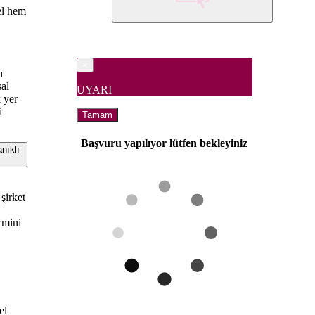
nel hem
×
ı
sal
UYARI
k yer
i
Tamam
Başvuru yapılıyor lütfen bekleyiniz
nıklı
 şirket
cmini
el