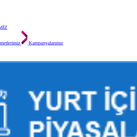
MİZ
metlerimiz
Kampanyalarımız