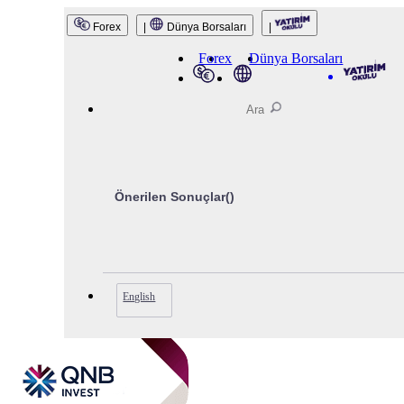
QNB Invest
Forex
|
Dünya Borsaları
|
Forex
Dünya Borsaları
Önerilen Sonuçlar(
)
English