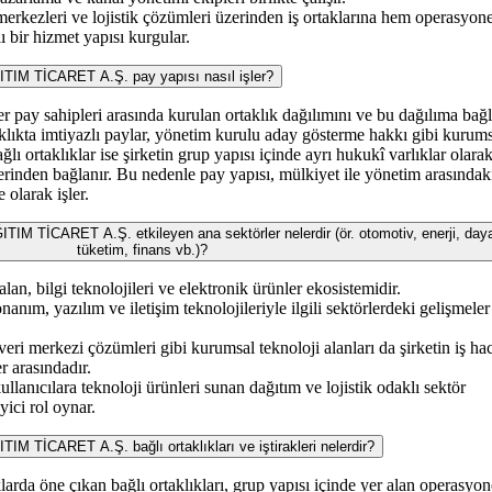
i merkezleri ve lojistik çözümleri üzerinden iş ortaklarına hem operasyo
ı bir hizmet yapısı kurgular.
 TİCARET A.Ş. pay yapısı nasıl işler?
ğer pay sahipleri arasında kurulan ortaklık dağılımını ve bu dağılıma bağl
aklıkta imtiyazlı paylar, yönetim kurulu aday gösterme hakkı gibi kurum
ağlı ortaklıklar ise şirketin grup yapısı içinde ayrı hukukî varlıklar olara
 üzerinden bağlanır. Bu nedenle pay yapısı, mülkiyet ile yönetim arasındak
 olarak işler.
İCARET A.Ş. etkileyen ana sektörler nelerdir (ör. otomotiv, enerji, daya
tüketim, finans vb.)?
lan, bilgi teknolojileri ve elektronik ürünler ekosistemidir.
anım, yazılım ve iletişim teknolojileriyle ilgili sektörlerdeki gelişmeler
veri merkezi çözümleri gibi kurumsal teknoloji alanları da şirketin iş ha
r arasındadır.
lanıcılara teknoloji ürünleri sunan dağıtım ve lojistik odaklı sektör
yici rol oynar.
İCARET A.Ş. bağlı ortaklıkları ve iştirakleri nelerdir?
rda öne çıkan bağlı ortaklıkları, grup yapısı içinde yer alan operasyon