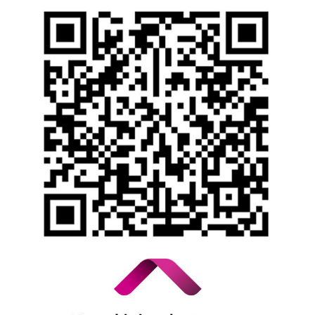
İhbar Formu
Yasal Duyurular
Bilgi Toplumu Hizmetleri
Kişisel Verilerin Korunması
YTM - Zamanaşımına Uğrayacak Emanet ve
Alacaklar
Kamuyu Aydınlatma Esaslarına İlişkin Duyuru