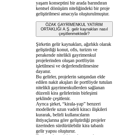
yaşam konseptini bir arada barındıran
kentsel dönüşüm niteliğindeki bir proje
geliştirilmesi amacıyla oluşturulmuştur.
ÖZAK GAYRİMENKUL YATIRIM
ORTAKLIĞI A.Ş. gelir kaynakları nasıl
çeşitlenmektedir?
Şirketin gelir kaynakları, ağırlıklı olarak
geliştirdiği konut, ofis, turizm ve
perakende nitelikli gayrimenkul
projelerinden oluşan portföyün
işletilmesi ve değerlendirilmesine
dayanır.
Bu gelirler, projelerin satışından elde
edilen nakit akışları ile portföyde tutulan
nitelikli gayrimenkullerden sağlanan
düzenli kira gelirlerinin birleşimi
şeklinde çeşitlenir.
Ayrıca şirket, “kirala-yap” benzeri
modellerle uzun vadeli kiracı ilişkileri
kurarak, belirli kullanıcıların
ihtiyaçlarına göre geliştirdiği projeler
üzerinden sürdürülebilir kira tabanlı
gelir yapısı oluşturur.