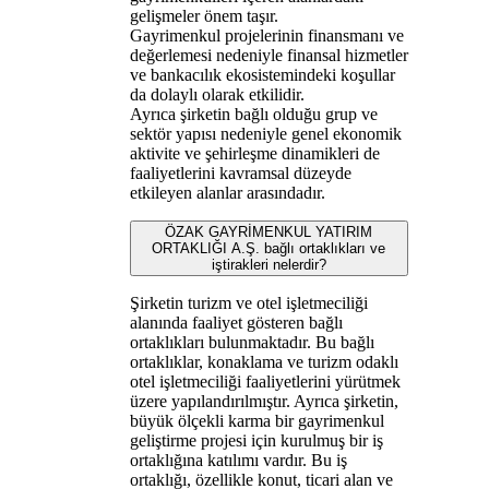
gelişmeler önem taşır.
Gayrimenkul projelerinin finansmanı ve
değerlemesi nedeniyle finansal hizmetler
ve bankacılık ekosistemindeki koşullar
da dolaylı olarak etkilidir.
Ayrıca şirketin bağlı olduğu grup ve
sektör yapısı nedeniyle genel ekonomik
aktivite ve şehirleşme dinamikleri de
faaliyetlerini kavramsal düzeyde
etkileyen alanlar arasındadır.
ÖZAK GAYRİMENKUL YATIRIM
ORTAKLIĞI A.Ş. bağlı ortaklıkları ve
iştirakleri nelerdir?
Şirketin turizm ve otel işletmeciliği
alanında faaliyet gösteren bağlı
ortaklıkları bulunmaktadır. Bu bağlı
ortaklıklar, konaklama ve turizm odaklı
otel işletmeciliği faaliyetlerini yürütmek
üzere yapılandırılmıştır. Ayrıca şirketin,
büyük ölçekli karma bir gayrimenkul
geliştirme projesi için kurulmuş bir iş
ortaklığına katılımı vardır. Bu iş
ortaklığı, özellikle konut, ticari alan ve