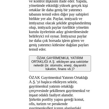
ve kontrol ilişkisini ifade eder. Yapıda,
yönetimde etkinliği yüksek gerçek kişi
ortaklar ile daha geniş bir yatırımcı
tabanını temsil eden diğer pay sahipleri
birlikte yer alır. Paylar, imtiyazlı ve
imtiyazsız olacak şekilde gruplandırılmış
olup, imtiyazlı paylar özellikle yönetim
kurulu üyelerinin aday gösterilmesinde
belirleyici rol oynar. İmtiyazsız paylar
ise daha çok borsada işlem gören ve
geniş yatırımcı kitlesine dağılan payları
temsil eder.
ÖZAK GAYRİMENKUL YATIRIM
ORTAKLIĞI A.Ş. etkileyen ana sektörler
nelerdir (ör. otomotiv, enerji, dayanıklı
tüketim, finans vb.)?
ÖZAK Gayrimenkul Yatırım Ortaklığı
A.Ş.’yi başlıca etkileyen sektör,
gayrimenkul yatırım ortaklığı
çerçevesinde şekillenen gayrimenkul ve
inşaat odaklı faaliyet alanıdır.
Şirketin portföy yapısı gereği konut,
ofis, turizm ve perakende
gayrimenkulleri içeren alanlardaki