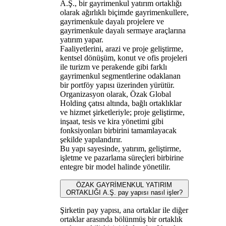
A.Ş., bir gayrimenkul yatırım ortaklığı
olarak ağırlıklı biçimde gayrimenkullere,
gayrimenkule dayalı projelere ve
gayrimenkule dayalı sermaye araçlarına
yatırım yapar.
Faaliyetlerini, arazi ve proje geliştirme,
kentsel dönüşüm, konut ve ofis projeleri
ile turizm ve perakende gibi farklı
gayrimenkul segmentlerine odaklanan
bir portföy yapısı üzerinden yürütür.
Organizasyon olarak, Özak Global
Holding çatısı altında, bağlı ortaklıklar
ve hizmet şirketleriyle; proje geliştirme,
inşaat, tesis ve kira yönetimi gibi
fonksiyonları birbirini tamamlayacak
şekilde yapılandırır.
Bu yapı sayesinde, yatırım, geliştirme,
işletme ve pazarlama süreçleri birbirine
entegre bir model halinde yönetilir.
ÖZAK GAYRİMENKUL YATIRIM
ORTAKLIĞI A.Ş. pay yapısı nasıl işler?
Şirketin pay yapısı, ana ortaklar ile diğer
ortaklar arasında bölünmüş bir ortaklık