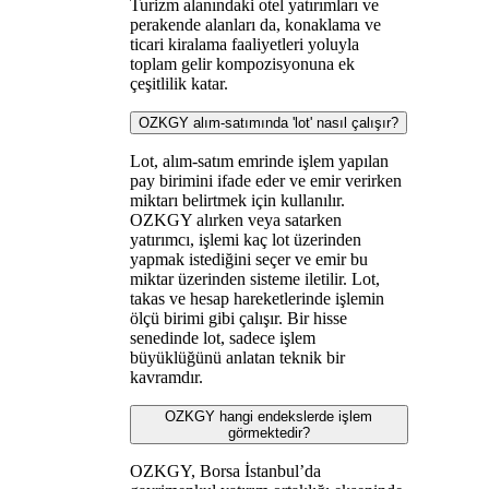
Turizm alanındaki otel yatırımları ve
perakende alanları da, konaklama ve
ticari kiralama faaliyetleri yoluyla
toplam gelir kompozisyonuna ek
çeşitlilik katar.
OZKGY alım-satımında 'lot' nasıl çalışır?
Lot, alım-satım emrinde işlem yapılan
pay birimini ifade eder ve emir verirken
miktarı belirtmek için kullanılır.
OZKGY alırken veya satarken
yatırımcı, işlemi kaç lot üzerinden
yapmak istediğini seçer ve emir bu
miktar üzerinden sisteme iletilir. Lot,
takas ve hesap hareketlerinde işlemin
ölçü birimi gibi çalışır. Bir hisse
senedinde lot, sadece işlem
büyüklüğünü anlatan teknik bir
kavramdır.
OZKGY hangi endekslerde işlem
görmektedir?
OZKGY, Borsa İstanbul’da