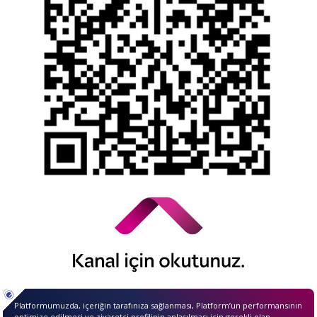
YTM - Zamanaşımına Uğrayacak Emanet ve
Alacaklar
Kamuyu Aydınlatma Esaslarına İlişkin Duyuru
© 2026 QNB Invest,
QNB
iştirakidir.