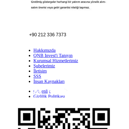
+90 212 336 7373
Hakkımızda
QNB Invest'i Tanıyın
Kurumsal Hizmetlerimiz
Şubelerimiz
İletişim
SSS
İnsan Kaynakları
Güvenlik
Inst
Face
Twitt
Link
Yout
Whatsapp
Gizlilik Politikası
Yasal Uyarı
İhbar Formu
Yasal Duyurular
Bilgi Toplumu Hizmetleri
Kişisel Verilerin Korunması