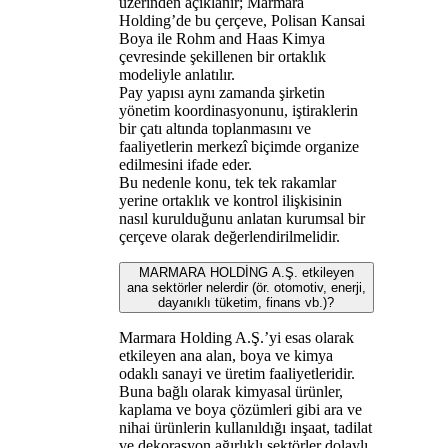
üzerinden açıklanır; Marmara
Holding’de bu çerçeve, Polisan Kansai
Boya ile Rohm and Haas Kimya
çevresinde şekillenen bir ortaklık
modeliyle anlatılır.
Pay yapısı aynı zamanda şirketin
yönetim koordinasyonunu, iştiraklerin
bir çatı altında toplanmasını ve
faaliyetlerin merkezî biçimde organize
edilmesini ifade eder.
Bu nedenle konu, tek tek rakamlar
yerine ortaklık ve kontrol ilişkisinin
nasıl kurulduğunu anlatan kurumsal bir
çerçeve olarak değerlendirilmelidir.
MARMARA HOLDİNG A.Ş. etkileyen
ana sektörler nelerdir (ör. otomotiv, enerji,
dayanıklı tüketim, finans vb.)?
Marmara Holding A.Ş.’yi esas olarak
etkileyen ana alan, boya ve kimya
odaklı sanayi ve üretim faaliyetleridir.
Buna bağlı olarak kimyasal ürünler,
kaplama ve boya çözümleri gibi ara ve
nihai ürünlerin kullanıldığı inşaat, tadilat
ve dekorasyon ağırlıklı sektörler dolaylı