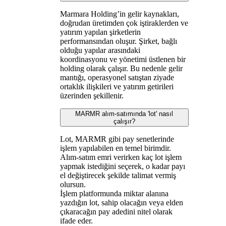
Marmara Holding’in gelir kaynakları,
doğrudan üretimden çok iştiraklerden ve
yatırım yapılan şirketlerin
performansından oluşur. Şirket, bağlı
olduğu yapılar arasındaki
koordinasyonu ve yönetimi üstlenen bir
holding olarak çalışır. Bu nedenle gelir
mantığı, operasyonel satıştan ziyade
ortaklık ilişkileri ve yatırım getirileri
üzerinden şekillenir.
MARMR alım-satımında 'lot' nasıl
çalışır?
Lot, MARMR gibi pay senetlerinde
işlem yapılabilen en temel birimdir.
Alım-satım emri verirken kaç lot işlem
yapmak istediğini seçerek, o kadar payı
el değiştirecek şekilde talimat vermiş
olursun.
İşlem platformunda miktar alanına
yazdığın lot, sahip olacağın veya elden
çıkaracağın pay adedini nitel olarak
ifade eder.