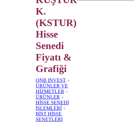
K.
(KSTUR)
Hisse
Senedi
Fiyatı &
Grafiği
QNB INVEST
ÜRÜNLER VE
HİZMETLER
ÜRÜNLER
HİSSE SENEDİ
İŞLEMLERİ
BİST HİSSE
SENETLERİ