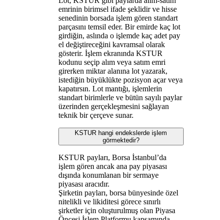
Lot, KSTUR gibi paylarda alım-satım
emrinin birimsel ifade şeklidir ve hisse
senedinin borsada işlem gören standart
parçasını temsil eder. Bir emirde kaç lot
girdiğin, aslında o işlemde kaç adet pay
el değiştireceğini kavramsal olarak
gösterir. İşlem ekranında KSTUR
kodunu seçip alım veya satım emri
girerken miktar alanına lot yazarak,
istediğin büyüklükte pozisyon açar veya
kapatırsın. Lot mantığı, işlemlerin
standart birimlerle ve bütün sayılı paylar
üzerinden gerçekleşmesini sağlayan
teknik bir çerçeve sunar.
KSTUR hangi endekslerde işlem
görmektedir?
KSTUR payları, Borsa İstanbul’da
işlem gören ancak ana pay piyasası
dışında konumlanan bir sermaye
piyasası aracıdır.
Şirketin payları, borsa bünyesinde özel
nitelikli ve likiditesi görece sınırlı
şirketler için oluşturulmuş olan Piyasa
Öncesi İşlem Platformu kapsamında