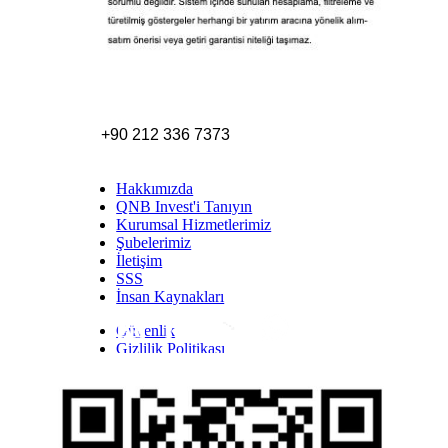
+90 212 336 7373
Hakkımızda
QNB Invest'i Tanıyın
Kurumsal Hizmetlerimiz
Şubelerimiz
İletişim
SSS
İnsan Kaynakları
Güvenlik
Inst
Face
Twitt
Link
Yout
Whatsapp
Gizlilik Politikası
Yasal Uyarı
İhbar Formu
Yasal Duyurular
Bilgi Toplumu Hizmetleri
Kişisel Verilerin Korunması