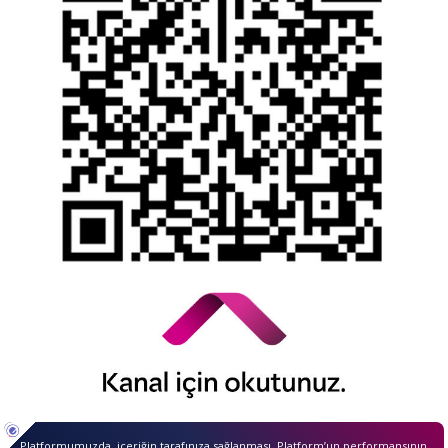
YTM - Zamanaşımına Uğrayacak Emanet ve
Alacaklar
Kamuyu Aydınlatma Esaslarına İlişkin Duyuru
© 2026 QNB Invest,