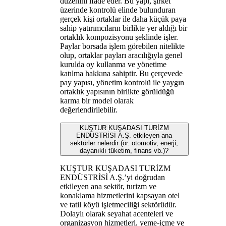
düzenini ifade eder. Bu yapı, şirket
üzerinde kontrolü elinde bulunduran
gerçek kişi ortaklar ile daha küçük paya
sahip yatırımcıların birlikte yer aldığı bir
ortaklık kompozisyonu şeklinde işler.
Paylar borsada işlem görebilen nitelikte
olup, ortaklar payları aracılığıyla genel
kurulda oy kullanma ve yönetime
katılma hakkına sahiptir. Bu çerçevede
pay yapısı, yönetim kontrolü ile yaygın
ortaklık yapısının birlikte görüldüğü
karma bir model olarak
değerlendirilebilir.
KUŞTUR KUŞADASI TURİZM
ENDÜSTRİSİ A.Ş. etkileyen ana
sektörler nelerdir (ör. otomotiv, enerji,
dayanıklı tüketim, finans vb.)?
KUŞTUR KUŞADASI TURİZM
ENDÜSTRİSİ A.Ş.’yi doğrudan
etkileyen ana sektör, turizm ve
konaklama hizmetlerini kapsayan otel
ve tatil köyü işletmeciliği sektörüdür.
Dolaylı olarak seyahat acenteleri ve
organizasyon hizmetleri, yeme-içme ve