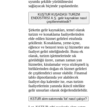
uyumlu şekilde yürütülmesini
sağlayacak biçimde yapılandırılır.
KUŞTUR KUŞADASI TURİZM
ENDÜSTRİSİ A.Ş. gelir kaynakları nasıl
çeşitlenmektedir?
Şirketin gelir kaynakları, temel olarak
turizm ve konaklama faaliyetlerinden
elde edilen hizmet gelirleri etrafında
şekillenir. Konaklama, yeme-içme,
eğlence ve benzeri tesis içi hizmetler ana
faaliyet geliri niteliğindedir. Buna ek
olarak, turizm işletmelerinde sık
görüldüğü üzere, zaman zaman yan
hizmetler, kiralamalar veya sözleşmeli iş
birliklerinden doğan ek hizmet gelirleri
de çeşitlendirici unsur olabilir. Finansal
tablo dipnotlarında yer alabilecek
faaliyet dışı kalemler ise, esas turizm
faaliyetlerinin yanında ikincil nitelikte
gelir unsurları olarak değerlendirilebilir.
KSTUR alım-satımında 'lot' nasıl çalışır?