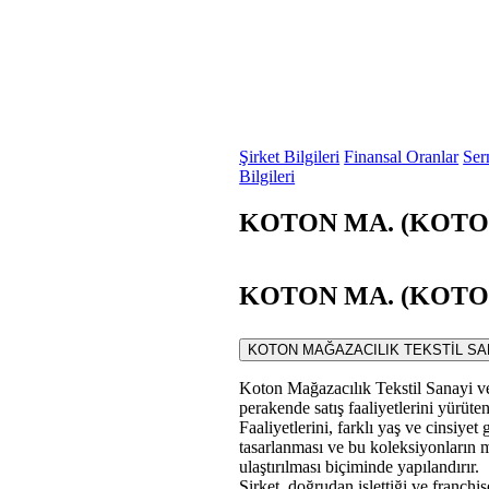
Şirket Bilgileri
Finansal Oranlar
Ser
Bilgileri
KOTON MA. (KOTON)
KOTON MA. (KOTON) 
KOTON MAĞAZACILIK TEKSTİL SANAYİ VE
Koton Mağazacılık Tekstil Sanayi ve
perakende satış faaliyetlerini yürüte
Faaliyetlerini, farklı yaş ve cinsiye
tasarlanması ve bu koleksiyonların m
ulaştırılması biçiminde yapılandırır.
Şirket, doğrudan işlettiği ve franchi