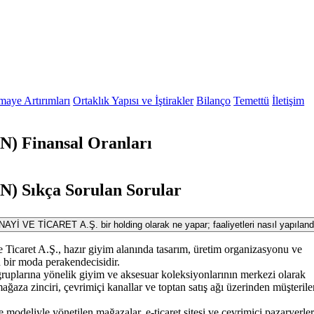
maye Artırımları
Ortaklık Yapısı ve İştirakler
Bilanço
Temettü
İletişim
 Finansal Oranları
Sıkça Sorulan Sorular
 TİCARET A.Ş. bir holding olarak ne yapar; faaliyetleri nasıl yapılandı
 Ticaret A.Ş., hazır giyim alanında tasarım, üretim organizasyonu ve
n bir moda perakendecisidir.
t gruplarına yönelik giyim ve aksesuar koleksiyonlarının merkezi olarak
ağaza zinciri, çevrimiçi kanallar ve toptan satış ağı üzerinden müşterile
se modeliyle yönetilen mağazalar, e-ticaret sitesi ve çevrimiçi pazaryerler