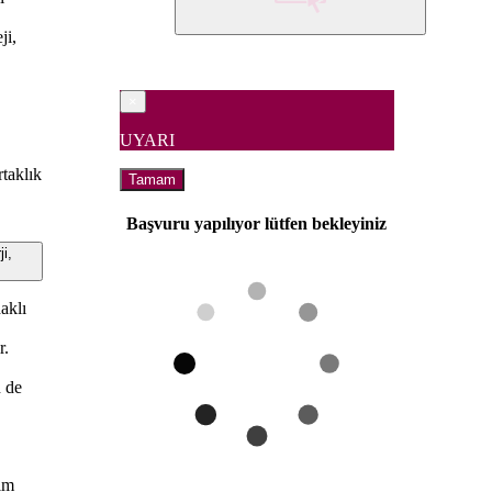
ji,
×
UYARI
rtaklık
Tamam
Başvuru yapılıyor lütfen bekleyiniz
i,
aklı
r.
n de
yim