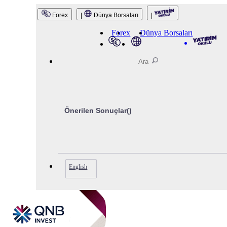
QNB Invest
Forex
|
Dünya Borsaları
|
Forex
Dünya Borsaları
Önerilen Sonuçlar(
)
English