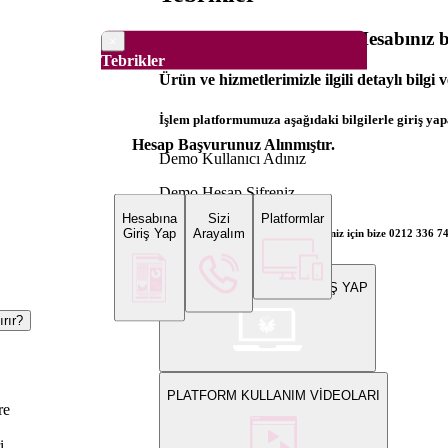
Dünya Borsaları Demo Hesabınız ba
×
Tebrikler
Ürün ve hizmetlerimizle ilgili detaylı bilgi 
İşlem platformumuza aşağıdaki bilgilerle giriş yapa
Hesap Başvurunuz Alınmıştır.
Demo Kullanıcı Adınız
Demo Hesap Şifreniz
Hesabına
Sizi
Platformlar
Giriş Yap
Arayalım
Bilgi ve gerçek hesap açılış talepleriniz için bize 0212 336 7
WEB PLATFORMUNA GİRİŞ YAP
rır?
PLATFORM KULLANIM VİDEOLARI
re
i