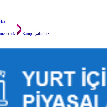
MİZ
metlerimiz
Kampanyalarımız