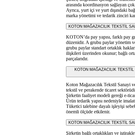
arasında koordinasyon sağlayan çok k
Ayrıca, yurt içi ve yurt dışındaki ba
marka yönetimi ve tedarik zinciri kar
KOTON MAĞAZACILIK TEKSTİL SANAYİ
KOTON’da pay yapısı, farklı pay gru
düzenidir. A grubu paylar yönetim ve
grubu paylar standart ortaklık hakları
ilişkileri üzerinden okunur; bağlı ort
parçalarıdır.
KOTON MAĞAZACILIK TEKSTİL SANAY
Koton Mağazacılık Tekstil Sanayi ve
tekstil ve perakende ticaret sektörüd
Şirketin faaliyet modeli gereği e-tica
Ürün tedarik yapısı nedeniyle imalatç
Tüketici talebine dayalı işleyişi se
önemli ölçüde etkilenir.
KOTON MAĞAZACILIK TEKSTİL SANAYİ V
Şirketin bağlı ortaklıkları ve iştirak