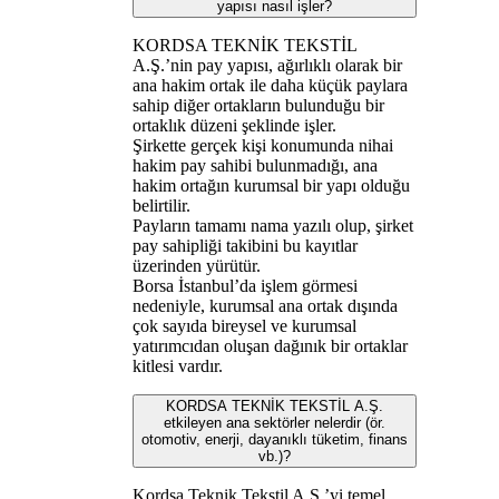
yapısı nasıl işler?
KORDSA TEKNİK TEKSTİL
A.Ş.’nin pay yapısı, ağırlıklı olarak bir
ana hakim ortak ile daha küçük paylara
sahip diğer ortakların bulunduğu bir
ortaklık düzeni şeklinde işler.
Şirkette gerçek kişi konumunda nihai
hakim pay sahibi bulunmadığı, ana
hakim ortağın kurumsal bir yapı olduğu
belirtilir.
Payların tamamı nama yazılı olup, şirket
pay sahipliği takibini bu kayıtlar
üzerinden yürütür.
Borsa İstanbul’da işlem görmesi
nedeniyle, kurumsal ana ortak dışında
çok sayıda bireysel ve kurumsal
yatırımcıdan oluşan dağınık bir ortaklar
kitlesi vardır.
KORDSA TEKNİK TEKSTİL A.Ş.
etkileyen ana sektörler nelerdir (ör.
otomotiv, enerji, dayanıklı tüketim, finans
vb.)?
Kordsa Teknik Tekstil A.Ş.’yi temel