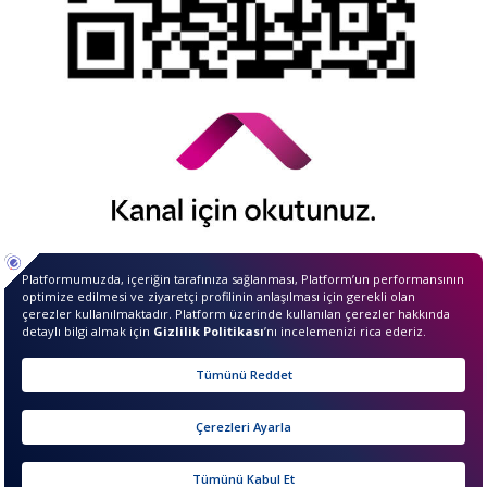
© 2026 QNB Invest,
QNB
iştirakidir.
Merhaba ben InvestIQ. Size
nasıl yardımcı olabilirim?
sıkcasorulan