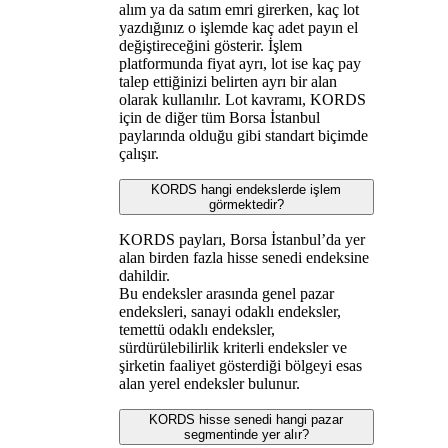
alım ya da satım emri girerken, kaç lot
yazdığınız o işlemde kaç adet payın el
değiştireceğini gösterir. İşlem
platformunda fiyat ayrı, lot ise kaç pay
talep ettiğinizi belirten ayrı bir alan
olarak kullanılır. Lot kavramı, KORDS
için de diğer tüm Borsa İstanbul
paylarında olduğu gibi standart biçimde
çalışır.
KORDS hangi endekslerde işlem
görmektedir?
KORDS payları, Borsa İstanbul’da yer
alan birden fazla hisse senedi endeksine
dahildir.
Bu endeksler arasında genel pazar
endeksleri, sanayi odaklı endeksler,
temettü odaklı endeksler,
sürdürülebilirlik kriterli endeksler ve
şirketin faaliyet gösterdiği bölgeyi esas
alan yerel endeksler bulunur.
KORDS hisse senedi hangi pazar
segmentinde yer alır?