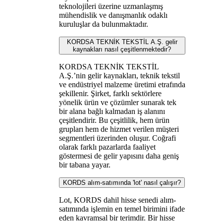
teknolojileri üzerine uzmanlaşmış
mühendislik ve danışmanlık odaklı
kuruluşlar da bulunmaktadır.
KORDSA TEKNİK TEKSTİL A.Ş. gelir
kaynakları nasıl çeşitlenmektedir?
KORDSA TEKNİK TEKSTİL
A.Ş.’nin gelir kaynakları, teknik tekstil
ve endüstriyel malzeme üretimi etrafında
şekillenir. Şirket, farklı sektörlere
yönelik ürün ve çözümler sunarak tek
bir alana bağlı kalmadan iş alanını
çeşitlendirir. Bu çeşitlilik, hem ürün
grupları hem de hizmet verilen müşteri
segmentleri üzerinden oluşur. Coğrafi
olarak farklı pazarlarda faaliyet
göstermesi de gelir yapısını daha geniş
bir tabana yayar.
KORDS alım-satımında 'lot' nasıl çalışır?
Lot, KORDS dahil hisse senedi alım-
satımında işlemin en temel birimini ifade
eden kavramsal bir terimdir. Bir hisse