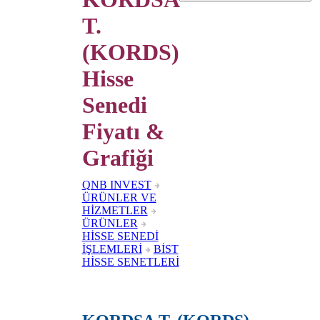
T.
(KORDS)
Hisse
Senedi
Fiyatı &
Grafiği
QNB INVEST
ÜRÜNLER VE
HİZMETLER
ÜRÜNLER
HİSSE SENEDİ
İŞLEMLERİ
BİST
HİSSE SENETLERİ