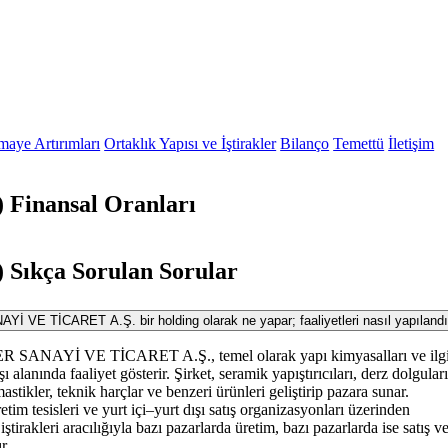
maye Artırımları
Ortaklık Yapısı ve İştirakler
Bilanço
Temettü
İletişim
inansal Oranları
ıkça Sorulan Sorular
 TİCARET A.Ş. bir holding olarak ne yapar; faaliyetleri nasıl yapılandı
Yİ VE TİCARET A.Ş., temel olarak yapı kimyasalları ve ilgi
ı alanında faaliyet gösterir. Şirket, seramik yapıştırıcıları, derz dolguları
astikler, teknik harçlar ve benzeri ürünleri geliştirip pazara sunar.
retim tesisleri ve yurt içi–yurt dışı satış organizasyonları üzerinden
iştirakleri aracılığıyla bazı pazarlarda üretim, bazı pazarlarda ise satış v
r.