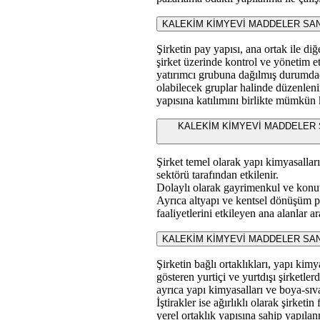
KALEKİM KİMYEVİ MADDELER SANAYİ 
Şirketin pay yapısı, ana ortak ile d
şirket üzerinde kontrol ve yönetim et
yatırımcı grubuna dağılmış durumdadı
olabilecek gruplar halinde düzenlen
yapısına katılımını birlikte mümkün k
KALEKİM KİMYEVİ MADDELER SANAYİ
Şirket temel olarak yapı kimyasallar
sektörü tarafından etkilenir.
Dolaylı olarak gayrimenkul ve konut s
Ayrıca altyapı ve kentsel dönüşüm pro
faaliyetlerini etkileyen ana alanlar ar
KALEKİM KİMYEVİ MADDELER SANAYİ VE
Şirketin bağlı ortaklıkları, yapı kim
gösteren yurtiçi ve yurtdışı şirketle
ayrıca yapı kimyasalları ve boya-sıva
İştirakler ise ağırlıklı olarak şirket
yerel ortaklık yapısına sahip yapılan