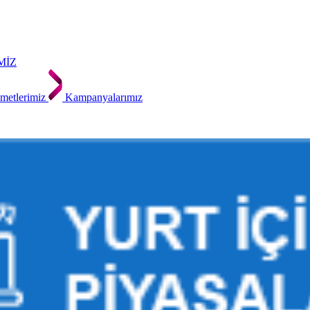
MİZ
metlerimiz
Kampanyalarımız