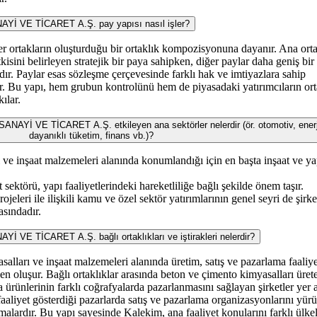
VE TİCARET A.Ş. pay yapısı nasıl işler?
iğer ortakların oluşturduğu bir ortaklık kompozisyonuna dayanır. Ana ort
kisini belirleyen stratejik bir paya sahipken, diğer paylar daha geniş bir
r. Paylar esas sözleşme çerçevesinde farklı hak ve imtiyazlara sahip
ir. Bu yapı, hem grubun kontrolünü hem de piyasadaki yatırımcıların ort
ılar.
 VE TİCARET A.Ş. etkileyen ana sektörler nelerdir (ör. otomotiv, enerj
dayanıklı tüketim, finans vb.)?
ı ve inşaat malzemeleri alanında konumlandığı için en başta inşaat ve ya
ektörü, yapı faaliyetlerindeki hareketliliğe bağlı şekilde önem taşır.
jeleri ile ilişkili kamu ve özel sektör yatırımlarının genel seyri de şirke
asındadır.
 TİCARET A.Ş. bağlı ortaklıkları ve iştirakleri nelerdir?
yasalları ve inşaat malzemeleri alanında üretim, satış ve pazarlama faaliye
rden oluşur. Bağlı ortaklıklar arasında beton ve çimento kimyasalları üret
 ürünlerinin farklı coğrafyalarda pazarlanmasını sağlayan şirketler yer al
in faaliyet gösterdiği pazarlarda satış ve pazarlama organizasyonlarını yürü
malardır. Bu yapı sayesinde Kalekim, ana faaliyet konularını farklı ülke