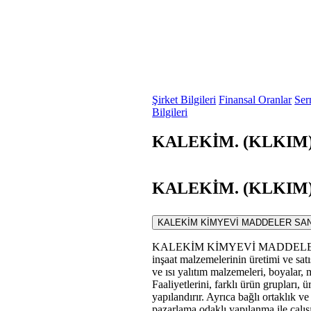
Şirket Bilgileri
Finansal Oranlar
Ser
Bilgileri
KALEKİM. (KLKIM) F
KALEKİM. (KLKIM) S
KALEKİM KİMYEVİ MADDELER SANAYİ VE
KALEKİM KİMYEVİ MADDELER SANA
inşaat malzemelerinin üretimi ve satış
ve ısı yalıtım malzemeleri, boyalar, m
Faaliyetlerini, farklı ürün grupları, ü
yapılandırır. Ayrıca bağlı ortaklık ve 
pazarlama odaklı yapılanma ile çalışı