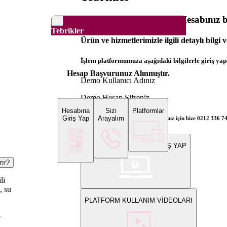
Dünya Borsaları Demo Hesabınız ba
×
Tebrikler
Ürün ve hizmetlerimizle ilgili detaylı bilgi 
İşlem platformumuza aşağıdaki bilgilerle giriş yapa
Hesap Başvurunuz Alınmıştır.
Demo Kullanıcı Adınız
Demo Hesap Şifreniz
Hesabına
Sizi
Platformlar
Giriş Yap
Arayalım
Bilgi ve gerçek hesap açılış talepleriniz için bize 0212 336 7
WEB PLATFORMUNA GİRİŞ YAP
rır?
li
, su
PLATFORM KULLANIM VİDEOLARI
e