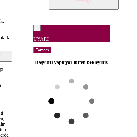
ak,
×
aklık
UYARI
Tamam
i,
Başvuru yapılıyor lütfen bekleyiniz
pı
t
ti
en,
ır.
ten,
lerde