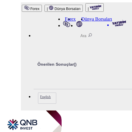
QNB Invest
Forex
|
Dünya Borsaları
|
Forex
Dünya Borsaları
Önerilen Sonuçlar(
)
English