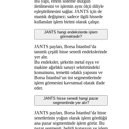
Bu yapı, emrin sisteme düzgün
iletilmesini ve işlemin aynı ölçü diliyle
eşleştirilmesini sağlar. JANTS için de
mantık değişmez; sadece ilgili hissede
kullanılan işlem birimi olarak çalışır.
JANTS hangi endekslerde işlem
görmektedir?
JANTS payları, Borsa İstanbul’da
tanımlı çeşitli hisse senedi endekslerinde
yer alır.
Bu endeksler, şirketin metal eşya ve
makine ağırlıklı sanayi sektöründeki
konumunu, temettü odaklı yapısını ve
Borsa İstanbul’un üst segmentlerinde
işlem görmesini kavramsal olarak ifade
eder.
JANTS hisse senedi hangi pazar
segmentinde yer alır?
JANTS payları, Borsa İstanbul’da hisse
senetlerinin yoğun olarak işlem gördüğü
ana pazar segmentinde işlem görür. Bu
pazar segmenti, belirli kotasyon ve işlem