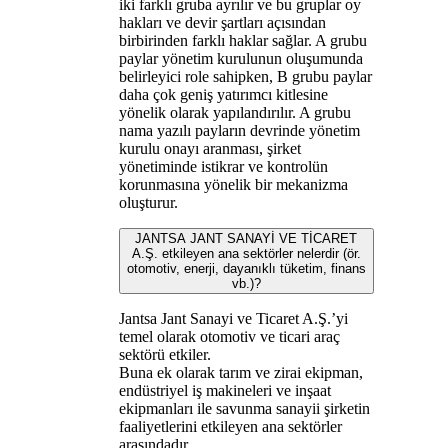
iki farklı gruba ayrılır ve bu gruplar oy
hakları ve devir şartları açısından
birbirinden farklı haklar sağlar. A grubu
paylar yönetim kurulunun oluşumunda
belirleyici role sahipken, B grubu paylar
daha çok geniş yatırımcı kitlesine
yönelik olarak yapılandırılır. A grubu
nama yazılı payların devrinde yönetim
kurulu onayı aranması, şirket
yönetiminde istikrar ve kontrolün
korunmasına yönelik bir mekanizma
oluşturur.
JANTSA JANT SANAYİ VE TİCARET
A.Ş. etkileyen ana sektörler nelerdir (ör.
otomotiv, enerji, dayanıklı tüketim, finans
vb.)?
Jantsa Jant Sanayi ve Ticaret A.Ş.’yi
temel olarak otomotiv ve ticari araç
sektörü etkiler.
Buna ek olarak tarım ve zirai ekipman,
endüstriyel iş makineleri ve inşaat
ekipmanları ile savunma sanayii şirketin
faaliyetlerini etkileyen ana sektörler
arasındadır.