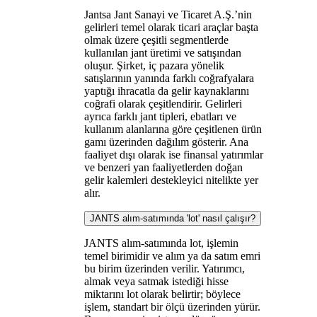
Jantsa Jant Sanayi ve Ticaret A.Ş.’nin
gelirleri temel olarak ticari araçlar başta
olmak üzere çeşitli segmentlerde
kullanılan jant üretimi ve satışından
oluşur. Şirket, iç pazara yönelik
satışlarının yanında farklı coğrafyalara
yaptığı ihracatla da gelir kaynaklarını
coğrafi olarak çeşitlendirir. Gelirleri
ayrıca farklı jant tipleri, ebatları ve
kullanım alanlarına göre çeşitlenen ürün
gamı üzerinden dağılım gösterir. Ana
faaliyet dışı olarak ise finansal yatırımlar
ve benzeri yan faaliyetlerden doğan
gelir kalemleri destekleyici nitelikte yer
alır.
JANTS alım-satımında 'lot' nasıl çalışır?
JANTS alım-satımında lot, işlemin
temel birimidir ve alım ya da satım emri
bu birim üzerinden verilir. Yatırımcı,
almak veya satmak istediği hisse
miktarını lot olarak belirtir; böylece
işlem, standart bir ölçü üzerinden yürür.