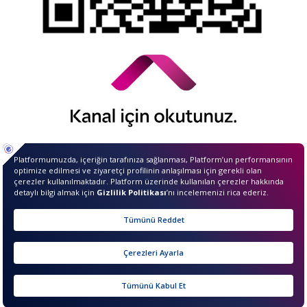
© 2026 QNB Invest,
QNB
iştirakidir.
Merhaba ben InvestIQ. Size
nasıl yardımcı olabilirim?
sıkcasorulan
Sunucu Bilgisi