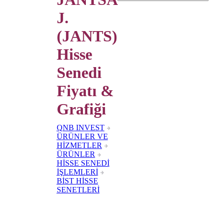
J.
(JANTS)
Hisse
Senedi
Fiyatı &
Grafiği
QNB INVEST
ÜRÜNLER VE
HİZMETLER
ÜRÜNLER
HİSSE SENEDİ
İŞLEMLERİ
BİST HİSSE
SENETLERİ