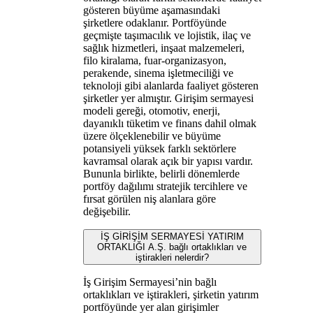
gösteren büyüme aşamasındaki
şirketlere odaklanır. Portföyünde
geçmişte taşımacılık ve lojistik, ilaç ve
sağlık hizmetleri, inşaat malzemeleri,
filo kiralama, fuar-organizasyon,
perakende, sinema işletmeciliği ve
teknoloji gibi alanlarda faaliyet gösteren
şirketler yer almıştır. Girişim sermayesi
modeli gereği, otomotiv, enerji,
dayanıklı tüketim ve finans dahil olmak
üzere ölçeklenebilir ve büyüme
potansiyeli yüksek farklı sektörlere
kavramsal olarak açık bir yapısı vardır.
Bununla birlikte, belirli dönemlerde
portföy dağılımı stratejik tercihlere ve
fırsat görülen niş alanlara göre
değişebilir.
İŞ GİRİŞİM SERMAYESİ YATIRIM
ORTAKLIĞI A.Ş. bağlı ortaklıkları ve
iştirakleri nelerdir?
İş Girişim Sermayesi’nin bağlı
ortaklıkları ve iştirakleri, şirketin yatırım
portföyünde yer alan girişimler