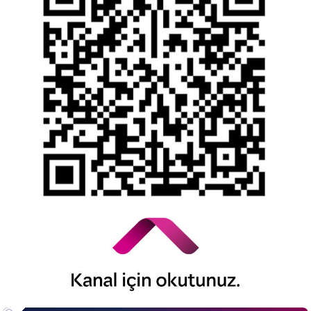
Kişisel Verilerin Korunması
YTM - Zamanaşımına Uğrayacak Emanet ve
Alacaklar
Kamuyu Aydınlatma Esaslarına İlişkin Duyuru