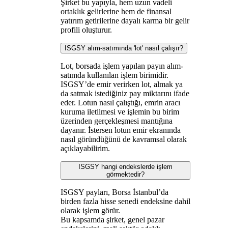
Şirket bu yapıyla, hem uzun vadeli
ortaklık gelirlerine hem de finansal
yatırım getirilerine dayalı karma bir gelir
profili oluşturur.
ISGSY alım-satımında 'lot' nasıl çalışır?
Lot, borsada işlem yapılan payın alım-
satımda kullanılan işlem birimidir.
ISGSY’de emir verirken lot, almak ya
da satmak istediğiniz pay miktarını ifade
eder. Lotun nasıl çalıştığı, emrin aracı
kuruma iletilmesi ve işlemin bu birim
üzerinden gerçekleşmesi mantığına
dayanır. İstersen lotun emir ekranında
nasıl göründüğünü de kavramsal olarak
açıklayabilirim.
ISGSY hangi endekslerde işlem
görmektedir?
ISGSY payları, Borsa İstanbul’da
birden fazla hisse senedi endeksine dahil
olarak işlem görür.
Bu kapsamda şirket, genel pazar