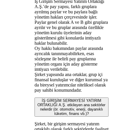
İş Girişim Sermayesi Yatırım Ortaklığı
A.Ş.’de pay yapısı, farklı gruplara
ayrılmış paylar ve bu paylara bağlı
yönetim hakları çerçevesinde işler.
Paylar genel olarak A ve B gibi gruplara
ayrılır ve bu gruplar arasında özellikle
yönetim kurulu üyelerinin aday
gösterilmesi gibi konularda imtiyazlı
haklar bulunabilir.
Oy hakkı bakımından paylar arasında
ayrıcalık tanınmayabilirken, esas
sözleşme ile belirli pay gruplarına
yönetim organı için aday gösterme
imtiyazı verilebilir.
Şirket yapısında ana ortaklar, grup içi
finansal kuruluşlar ve diğer kurumsal ya
da bireysel yatırımcılar niteliksel olarak
pay sahibi konumundadır.
İŞ GİRİŞİM SERMAYESİ YATIRIM
ORTAKLIĞI A.Ş. etkileyen ana sektörler
nelerdir (ör. otomotiv, enerji, dayanıklı
tüketim, finans vb.)?
Şirket, bir girişim sermayesi yatırım
ortaklığı olarak farklı sektörlerde faaliyet