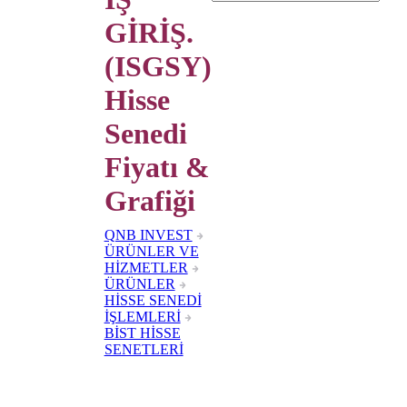
GİRİŞ.
(ISGSY)
Hisse
Senedi
Fiyatı &
Grafiği
QNB INVEST
ÜRÜNLER VE
HİZMETLER
ÜRÜNLER
HİSSE SENEDİ
İŞLEMLERİ
BİST HİSSE
SENETLERİ