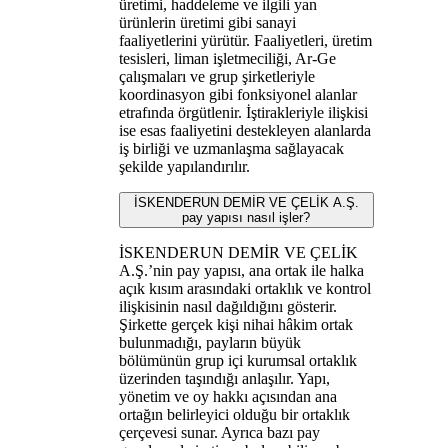
üretimi, haddeleme ve ilgili yan
ürünlerin üretimi gibi sanayi
faaliyetlerini yürütür. Faaliyetleri, üretim
tesisleri, liman işletmeciliği, Ar-Ge
çalışmaları ve grup şirketleriyle
koordinasyon gibi fonksiyonel alanlar
etrafında örgütlenir. İştirakleriyle ilişkisi
ise esas faaliyetini destekleyen alanlarda
iş birliği ve uzmanlaşma sağlayacak
şekilde yapılandırılır.
İSKENDERUN DEMİR VE ÇELİK A.Ş.
pay yapısı nasıl işler?
İSKENDERUN DEMİR VE ÇELİK
A.Ş.’nin pay yapısı, ana ortak ile halka
açık kısım arasındaki ortaklık ve kontrol
ilişkisinin nasıl dağıldığını gösterir.
Şirkette gerçek kişi nihai hâkim ortak
bulunmadığı, payların büyük
bölümünün grup içi kurumsal ortaklık
üzerinden taşındığı anlaşılır. Yapı,
yönetim ve oy hakkı açısından ana
ortağın belirleyici olduğu bir ortaklık
çerçevesi sunar. Ayrıca bazı pay