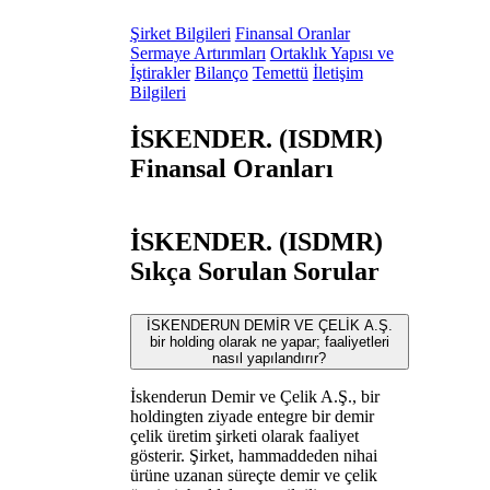
Şirket Bilgileri
Finansal Oranlar
Sermaye Artırımları
Ortaklık Yapısı ve
İştirakler
Bilanço
Temettü
İletişim
Bilgileri
İSKENDER. (ISDMR)
Finansal Oranları
İSKENDER. (ISDMR)
Sıkça Sorulan Sorular
İSKENDERUN DEMİR VE ÇELİK A.Ş.
bir holding olarak ne yapar; faaliyetleri
nasıl yapılandırır?
İskenderun Demir ve Çelik A.Ş., bir
holdingten ziyade entegre bir demir
çelik üretim şirketi olarak faaliyet
gösterir. Şirket, hammaddeden nihai
ürüne uzanan süreçte demir ve çelik