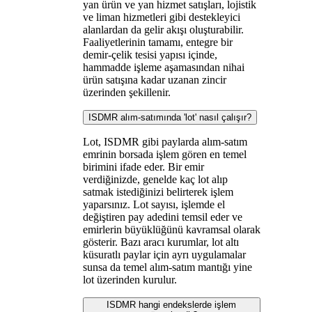
yan ürün ve yan hizmet satışları, lojistik
ve liman hizmetleri gibi destekleyici
alanlardan da gelir akışı oluşturabilir.
Faaliyetlerinin tamamı, entegre bir
demir-çelik tesisi yapısı içinde,
hammadde işleme aşamasından nihai
ürün satışına kadar uzanan zincir
üzerinden şekillenir.
ISDMR alım-satımında 'lot' nasıl çalışır?
Lot, ISDMR gibi paylarda alım-satım
emrinin borsada işlem gören en temel
birimini ifade eder. Bir emir
verdiğinizde, genelde kaç lot alıp
satmak istediğinizi belirterek işlem
yaparsınız. Lot sayısı, işlemde el
değiştiren pay adedini temsil eder ve
emirlerin büyüklüğünü kavramsal olarak
gösterir. Bazı aracı kurumlar, lot altı
küsuratlı paylar için ayrı uygulamalar
sunsa da temel alım-satım mantığı yine
lot üzerinden kurulur.
ISDMR hangi endekslerde işlem