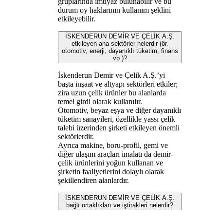
gruplarında imtiyaz bulunabilir ve bu
durum oy haklarının kullanım şeklini
etkileyebilir.
İSKENDERUN DEMİR VE ÇELİK A.Ş.
etkileyen ana sektörler nelerdir (ör.
otomotiv, enerji, dayanıklı tüketim, finans
vb.)?
İskenderun Demir ve Çelik A.Ş.’yi
başta inşaat ve altyapı sektörleri etkiler;
zira uzun çelik ürünler bu alanlarda
temel girdi olarak kullanılır.
Otomotiv, beyaz eşya ve diğer dayanıklı
tüketim sanayileri, özellikle yassı çelik
talebi üzerinden şirketi etkileyen önemli
sektörlerdir.
Ayrıca makine, boru-profil, gemi ve
diğer ulaşım araçları imalatı da demir-
çelik ürünlerini yoğun kullanan ve
şirketin faaliyetlerini dolaylı olarak
şekillendiren alanlardır.
İSKENDERUN DEMİR VE ÇELİK A.Ş.
bağlı ortaklıkları ve iştirakleri nelerdir?