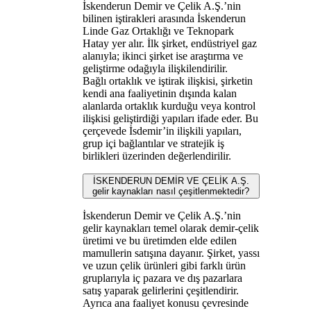
İskenderun Demir ve Çelik A.Ş.’nin
bilinen iştirakleri arasında İskenderun
Linde Gaz Ortaklığı ve Teknopark
Hatay yer alır. İlk şirket, endüstriyel gaz
alanıyla; ikinci şirket ise araştırma ve
geliştirme odağıyla ilişkilendirilir.
Bağlı ortaklık ve iştirak ilişkisi, şirketin
kendi ana faaliyetinin dışında kalan
alanlarda ortaklık kurduğu veya kontrol
ilişkisi geliştirdiği yapıları ifade eder. Bu
çerçevede İsdemir’in ilişkili yapıları,
grup içi bağlantılar ve stratejik iş
birlikleri üzerinden değerlendirilir.
İSKENDERUN DEMİR VE ÇELİK A.Ş.
gelir kaynakları nasıl çeşitlenmektedir?
İskenderun Demir ve Çelik A.Ş.’nin
gelir kaynakları temel olarak demir-çelik
üretimi ve bu üretimden elde edilen
mamullerin satışına dayanır. Şirket, yassı
ve uzun çelik ürünleri gibi farklı ürün
gruplarıyla iç pazara ve dış pazarlara
satış yaparak gelirlerini çeşitlendirir.
Ayrıca ana faaliyet konusu çevresinde