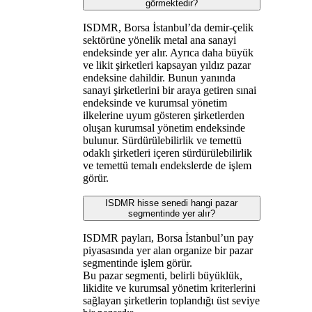
görmektedir?
ISDMR, Borsa İstanbul’da demir-çelik
sektörüne yönelik metal ana sanayi
endeksinde yer alır. Ayrıca daha büyük
ve likit şirketleri kapsayan yıldız pazar
endeksine dahildir. Bunun yanında
sanayi şirketlerini bir araya getiren sınai
endeksinde ve kurumsal yönetim
ilkelerine uyum gösteren şirketlerden
oluşan kurumsal yönetim endeksinde
bulunur. Sürdürülebilirlik ve temettü
odaklı şirketleri içeren sürdürülebilirlik
ve temettü temalı endekslerde de işlem
görür.
ISDMR hisse senedi hangi pazar
segmentinde yer alır?
ISDMR payları, Borsa İstanbul’un pay
piyasasında yer alan organize bir pazar
segmentinde işlem görür.
Bu pazar segmenti, belirli büyüklük,
likidite ve kurumsal yönetim kriterlerini
sağlayan şirketlerin toplandığı üst seviye