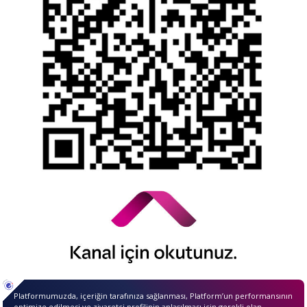
YTM - Zamanaşımına Uğrayacak Emanet ve
Alacaklar
Kamuyu Aydınlatma Esaslarına İlişkin Duyuru
© 2026 QNB Invest,
QNB
iştirakidir.