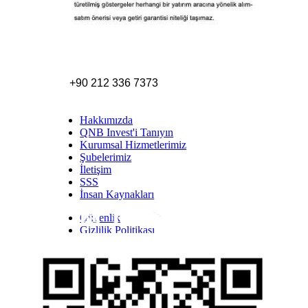
+90 212 336 7373
Hakkımızda
QNB Invest'i Tanıyın
Kurumsal Hizmetlerimiz
Şubelerimiz
İletişim
SSS
İnsan Kaynakları
Güvenlik
Inst
Face
Twitt
Link
Yout
Whatsapp
Gizlilik Politikası
Yasal Uyarı
İhbar Formu
Yasal Duyurular
Bilgi Toplumu Hizmetleri
Kişisel Verilerin Korunması