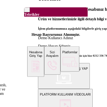
Dünya Borsaları Demo Hesabınız ba
×
Tebrikler
Ürün ve hizmetlerimizle ilgili detaylı bilgi 
İşlem platformumuza aşağıdaki bilgilerle giriş yapa
Hesap Başvurunuz Alınmıştır.
Demo Kullanıcı Adınız
Demo Hesap Şifreniz
Hesabına
Sizi
Platformlar
Giriş Yap
Arayalım
Bilgi ve gerçek hesap açılış talepleriniz için bize 0212 336 7
WEB PLATFORMUNA GİRİŞ YAP
zılı,
r ve
lam
PLATFORM KULLANIM VİDEOLARI