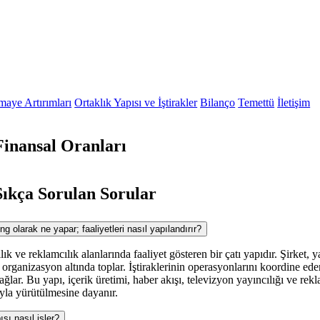
maye Artırımları
Ortaklık Yapısı ve İştirakler
Bilanço
Temettü
İletişim
inansal Oranları
ıkça Sorulan Sorular
olarak ne yapar; faaliyetleri nasıl yapılandırır?
 ve reklamcılık alanlarında faaliyet gösteren bir çatı yapıdır. Şirket, ya
ı organizasyon altında toplar. İştiraklerinin operasyonlarını koordine ede
ağlar. Bu yapı, içerik üretimi, haber akışı, televizyon yayıncılığı ve rek
ıyla yürütülmesine dayanır.
ı nasıl işler?