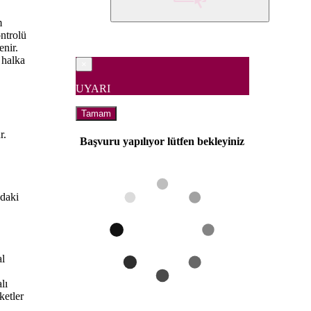
m
ontrolü
enir.
 halka
×
UYARI
Tamam
r.
Başvuru yapılıyor lütfen bekleyiniz
ndaki
al
lı
ketler