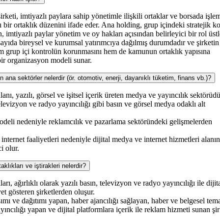
irketi, imtiyazlı paylara sahip yönetimle ilişkili ortaklar ve borsada işle
bir ortaklık düzenini ifade eder. Ana holding, grup içindeki stratejik k
 imtiyazlı paylar yönetim ve oy hakları açısından belirleyici bir rol üstl
sayıda bireysel ve kurumsal yatırımcıya dağılmış durumdadır ve şirketin
 hem grup içi kontrolün korunmasını hem de kamunun ortaklık yapısına
ir organizasyon modeli sunar.
a sektörler nelerdir (ör. otomotiv, enerji, dayanıklı tüketim, finans vb.)?
anı, yazılı, görsel ve işitsel içerik üreten medya ve yayıncılık sektörüdü
 televizyon ve radyo yayıncılığı gibi basın ve görsel medya odaklı alt
modeli nedeniyle reklamcılık ve pazarlama sektöründeki gelişmelerden
 internet faaliyetleri nedeniyle dijital medya ve internet hizmetleri alanı
i olur.
ıkları ve iştirakleri nelerdir?
rı, ağırlıklı olarak yazılı basın, televizyon ve radyo yayıncılığı ile dijit
et gösteren şirketlerden oluşur.
mı ve dağıtımı yapan, haber ajancılığı sağlayan, haber ve belgesel tema
yıncılığı yapan ve dijital platformlara içerik ile reklam hizmeti sunan şir