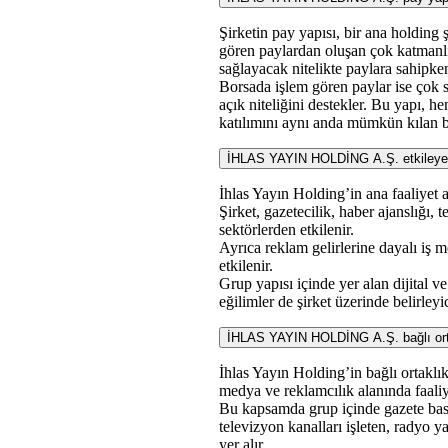
Şirketin pay yapısı, bir ana holding ş
gören paylardan oluşan çok katmanlı 
sağlayacak nitelikte paylara sahipken,
Borsada işlem gören paylar ise çok 
açık niteliğini destekler. Bu yapı,
katılımını aynı anda mümkün kılan b
İHLAS YAYIN HOLDİNG A.Ş. etkileyen an
İhlas Yayın Holding’in ana faaliyet al
Şirket, gazetecilik, haber ajanslığı,
sektörlerden etkilenir.
Ayrıca reklam gelirlerine dayalı iş 
etkilenir.
Grup yapısı içinde yer alan dijital ve
eğilimler de şirket üzerinde belirleyic
İHLAS YAYIN HOLDİNG A.Ş. bağlı ortakl
İhlas Yayın Holding’in bağlı ortaklıkla
medya ve reklamcılık alanında faaliy
Bu kapsamda grup içinde gazete bası
televizyon kanalları işleten, radyo ya
yer alır.