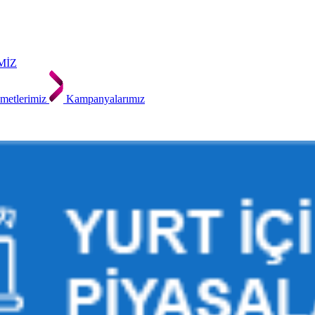
MİZ
metlerimiz
Kampanyalarımız