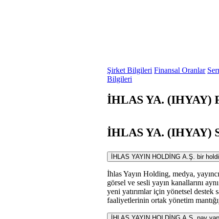
Şirket Bilgileri
Finansal Oranlar
Ser
Bilgileri
İHLAS YA. (IHYAY) F
İHLAS YA. (IHYAY) S
İHLAS YAYIN HOLDİNG A.Ş. bir holding 
İhlas Yayın Holding, medya, yayıncılık
görsel ve sesli yayın kanallarını ayn
yeni yatırımlar için yönetsel destek s
faaliyetlerinin ortak yönetim mantığ
İHLAS YAYIN HOLDİNG A.Ş. pay yapıs