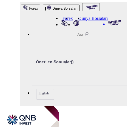
QNB Invest
Forex
|
Dünya Borsaları
|
Forex
Dünya Borsaları
Önerilen Sonuçlar(
)
English