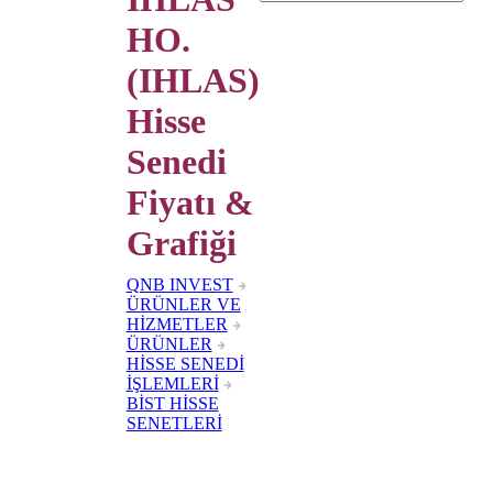
HO.
(IHLAS)
Hisse
Senedi
Fiyatı &
Grafiği
QNB INVEST
ÜRÜNLER VE
HİZMETLER
ÜRÜNLER
HİSSE SENEDİ
İŞLEMLERİ
BİST HİSSE
SENETLERİ