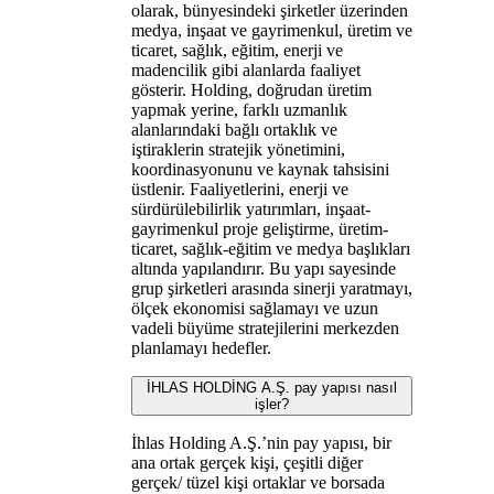
olarak, bünyesindeki şirketler üzerinden
medya, inşaat ve gayrimenkul, üretim ve
ticaret, sağlık, eğitim, enerji ve
madencilik gibi alanlarda faaliyet
gösterir. Holding, doğrudan üretim
yapmak yerine, farklı uzmanlık
alanlarındaki bağlı ortaklık ve
iştiraklerin stratejik yönetimini,
koordinasyonunu ve kaynak tahsisini
üstlenir. Faaliyetlerini, enerji ve
sürdürülebilirlik yatırımları, inşaat-
gayrimenkul proje geliştirme, üretim-
ticaret, sağlık-eğitim ve medya başlıkları
altında yapılandırır. Bu yapı sayesinde
grup şirketleri arasında sinerji yaratmayı,
ölçek ekonomisi sağlamayı ve uzun
vadeli büyüme stratejilerini merkezden
planlamayı hedefler.
İHLAS HOLDİNG A.Ş. pay yapısı nasıl
işler?
İhlas Holding A.Ş.’nin pay yapısı, bir
ana ortak gerçek kişi, çeşitli diğer
gerçek/ tüzel kişi ortaklar ve borsada