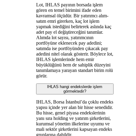
Lot, IHLAS payının borsada işlem
gören en temel birimini ifade eden
kavramsal ölçüdür. Bir yatırımcı alım-
satım emri girerken, kaç lot işlem
yapmak istediğini belirterek aslında kaç
adet pay el değiştireceğini tanımlar.
Alımda lot sayısı, yatırımcının
portföyüne eklenecek pay adedini;
satımda ise portföyünden çıkacak pay
adedini nitel olarak gösterir. Böylece lot,
IHLAS işlemlerinde hem emir
büyüklüğünü hem de sahiplik düzeyini
tanımlamaya yarayan standart birim rolü
görür.
IHLAS hangi endekslerde işlem
görmektedir?
IHLAS, Borsa İstanbul’da çoklu endeks
yapısı içinde yer alan bir hisse senedidir.
Bu hisse, genel piyasa endekslerinin
yanı sıra holding ve yatırım şirketlerini,
kurumsal yönetim ilkelerine uyumu ve
mali sektör şirketlerini kapsayan endeks
gruplarına dahildir.