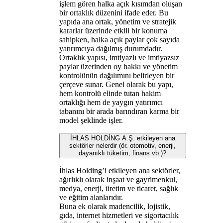
işlem gören halka açık kısımdan oluşan
bir ortaklık düzenini ifade eder. Bu
yapıda ana ortak, yönetim ve stratejik
kararlar üzerinde etkili bir konuma
sahipken, halka açık paylar çok sayıda
yatırımcıya dağılmış durumdadır.
Ortaklık yapısı, imtiyazlı ve imtiyazsız
paylar üzerinden oy hakkı ve yönetim
kontrolünün dağılımını belirleyen bir
çerçeve sunar. Genel olarak bu yapı,
hem kontrolü elinde tutan hakim
ortaklığı hem de yaygın yatırımcı
tabanını bir arada barındıran karma bir
model şeklinde işler.
İHLAS HOLDİNG A.Ş. etkileyen ana
sektörler nelerdir (ör. otomotiv, enerji,
dayanıklı tüketim, finans vb.)?
İhlas Holding’i etkileyen ana sektörler,
ağırlıklı olarak inşaat ve gayrimenkul,
medya, enerji, üretim ve ticaret, sağlık
ve eğitim alanlarıdır.
Buna ek olarak madencilik, lojistik,
gıda, internet hizmetleri ve sigortacılık