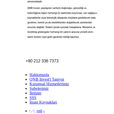
+90 212 336 7373
Hakkımızda
QNB Invest'i Tanıyın
Kurumsal Hizmetlerimiz
Şubelerimiz
İletişim
SSS
İnsan Kaynakları
Güvenlik
Inst
Face
Twitt
Link
Yout