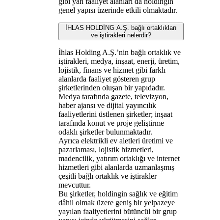
gibi yan faaliyet alanları da holdingin
genel yapısı üzerinde etkili olmaktadır.
İHLAS HOLDİNG A.Ş. bağlı ortaklıkları
ve iştirakleri nelerdir?
İhlas Holding A.Ş.’nin bağlı ortaklık ve
iştirakleri, medya, inşaat, enerji, üretim,
lojistik, finans ve hizmet gibi farklı
alanlarda faaliyet gösteren grup
şirketlerinden oluşan bir yapıdadır.
Medya tarafında gazete, televizyon,
haber ajansı ve dijital yayıncılık
faaliyetlerini üstlenen şirketler; inşaat
tarafında konut ve proje geliştirme
odaklı şirketler bulunmaktadır.
Ayrıca elektrikli ev aletleri üretimi ve
pazarlaması, lojistik hizmetleri,
madencilik, yatırım ortaklığı ve internet
hizmetleri gibi alanlarda uzmanlaşmış
çeşitli bağlı ortaklık ve iştirakler
mevcuttur.
Bu şirketler, holdingin sağlık ve eğitim
dâhil olmak üzere geniş bir yelpazeye
yayılan faaliyetlerini bütüncül bir grup