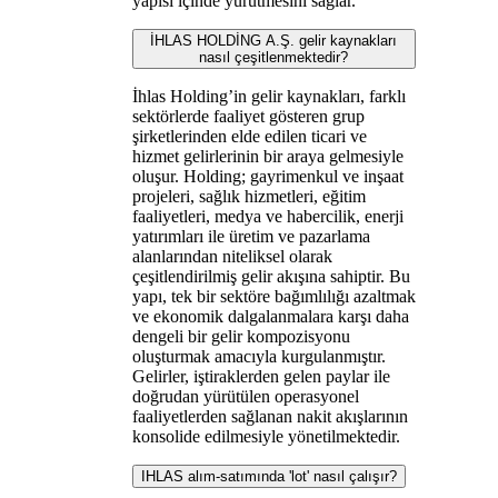
yapısı içinde yürütmesini sağlar.
İHLAS HOLDİNG A.Ş. gelir kaynakları
nasıl çeşitlenmektedir?
İhlas Holding’in gelir kaynakları, farklı
sektörlerde faaliyet gösteren grup
şirketlerinden elde edilen ticari ve
hizmet gelirlerinin bir araya gelmesiyle
oluşur. Holding; gayrimenkul ve inşaat
projeleri, sağlık hizmetleri, eğitim
faaliyetleri, medya ve habercilik, enerji
yatırımları ile üretim ve pazarlama
alanlarından niteliksel olarak
çeşitlendirilmiş gelir akışına sahiptir. Bu
yapı, tek bir sektöre bağımlılığı azaltmak
ve ekonomik dalgalanmalara karşı daha
dengeli bir gelir kompozisyonu
oluşturmak amacıyla kurgulanmıştır.
Gelirler, iştiraklerden gelen paylar ile
doğrudan yürütülen operasyonel
faaliyetlerden sağlanan nakit akışlarının
konsolide edilmesiyle yönetilmektedir.
IHLAS alım-satımında 'lot' nasıl çalışır?