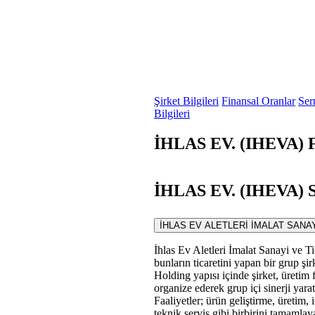
Şirket Bilgileri
Finansal Oranlar
Ser
Bilgileri
İHLAS EV. (IHEVA) F
İHLAS EV. (IHEVA) S
İHLAS EV ALETLERİ İMALAT SANAYİ VE 
İhlas Ev Aletleri İmalat Sanayi ve Tic
bunların ticaretini yapan bir grup şirk
Holding yapısı içinde şirket, üretim f
organize ederek grup içi sinerji yara
Faaliyetler; ürün geliştirme, üretim,
teknik servis gibi birbirini tamamlay