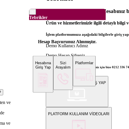
Dünya Borsaları Demo Hesabınız ba
×
Tebrikler
Ürün ve hizmetlerimizle ilgili detaylı bilgi 
İşlem platformumuza aşağıdaki bilgilerle giriş yapa
Hesap Başvurunuz Alınmıştır.
Demo Kullanıcı Adınız
Demo Hesap Şifreniz
Hesabına
Sizi
Platformlar
Giriş Yap
Arayalım
Bilgi ve gerçek hesap açılış talepleriniz için bize 0212 336 7
WEB PLATFORMUNA GİRİŞ YAP
?
eten ve
lde
PLATFORM KULLANIM VİDEOLARI
şma ve