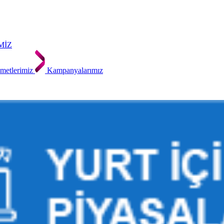
MİZ
metlerimiz
Kampanyalarımız