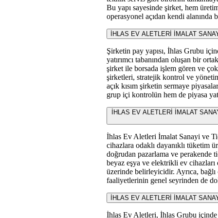
Bu yapı sayesinde şirket, hem üreti
operasyonel açıdan kendi alanında ba
İHLAS EV ALETLERİ İMALAT SANAYİ V
Şirketin pay yapısı, İhlas Grubu için
yatırımcı tabanından oluşan bir orta
şirket ile borsada işlem gören ve çok
şirketleri, stratejik kontrol ve yöne
açık kısım şirketin sermaye piyasala
grup içi kontrolün hem de piyasa yatı
İHLAS EV ALETLERİ İMALAT SANAYİ VE 
İhlas Ev Aletleri İmalat Sanayi ve Ti
cihazlara odaklı dayanıklı tüketim ü
doğrudan pazarlama ve perakende tica
beyaz eşya ve elektrikli ev cihazları 
üzerinde belirleyicidir. Ayrıca, bağl
faaliyetlerinin genel seyrinden de dol
İHLAS EV ALETLERİ İMALAT SANAYİ VE 
İhlas Ev Aletleri, İhlas Grubu içinde 