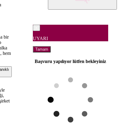
a
×
a bir
UYARI
p
alka
Tamam
ı, hem
.
Başvuru yapılıyor lütfen bekleyiniz
nıklı
yle
ği,
şirket