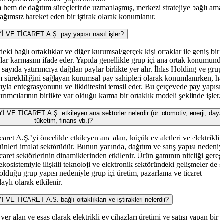
m hem de dağıtım süreçlerinde uzmanlaşmış, merkezi stratejiye bağlı am
ğımsız hareket eden bir iştirak olarak konumlanır.
E TİCARET A.Ş. pay yapısı nasıl işler?
deki bağlı ortaklıklar ve diğer kurumsal/gerçek kişi ortaklar ile geniş bir
klar karmasını ifade eder. Yapıda genellikle grup içi ana ortak konumund
 sayıda yatırımcıya dağılan paylar birlikte yer alır. İhlas Holding ve gru
tim sürekliliğini sağlayan kurumsal pay sahipleri olarak konumlanırken, h
rıyla entegrasyonunu ve likiditesini temsil eder. Bu çerçevede pay yapıs
rımcılarının birlikte var olduğu karma bir ortaklık modeli şeklinde işler
TİCARET A.Ş. etkileyen ana sektörler nelerdir (ör. otomotiv, enerji, daya
tüketim, finans vb.)?
caret A.Ş.’yi öncelikle etkileyen ana alan, küçük ev aletleri ve elektrikli
rünleri imalat sektörüdür. Bunun yanında, dağıtım ve satış yapısı nedeni
ret sektörlerinin dinamiklerinden etkilenir. Ürün gamının niteliği gere
ekosistemiyle ilişkili teknoloji ve elektronik sektöründeki gelişmeler de 
ı olduğu grup yapısı nedeniyle grup içi üretim, pazarlama ve ticaret
aylı olarak etkilenir.
TİCARET A.Ş. bağlı ortaklıkları ve iştirakleri nelerdir?
yer alan ve esas olarak elektrikli ev cihazları üretimi ve satışı yapan bir