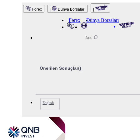
QNB Invest
Forex
|
Dünya Borsaları
|
Forex
Dünya Borsaları
Önerilen Sonuçlar(
)
English